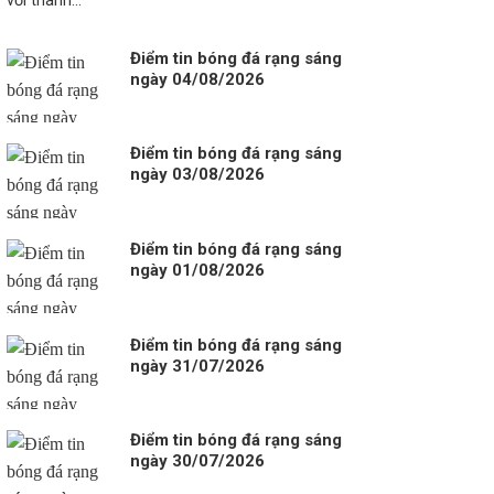
với thành...
Điểm tin bóng đá rạng sáng
ngày 04/08/2026
Điểm tin bóng đá rạng sáng
ngày 03/08/2026
Điểm tin bóng đá rạng sáng
ngày 01/08/2026
Điểm tin bóng đá rạng sáng
ngày 31/07/2026
Điểm tin bóng đá rạng sáng
ngày 30/07/2026