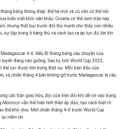
 thắng bằng thông điệp: thế hệ mới và cũ vẫn có thể nối
hưa biến mất khỏi sân khấu. Croatia có thể xem trận này
ảm, nhưng thất bại trước đối thủ mạnh cho thấy còn nhiều
i, sự tập trung ở hàng thủ và cách tạo ra áp lực đủ lớn khi
Madagascar 4-0. Nếu Bỉ thắng bằng câu chuyện của
 tuyển đang vào guồng. Sau kỳ tích World Cup 2022,
 thế lực được tôn trọng thật sự. Mỗi trận đấu của
ơn, và chiến thắng 4 bàn không gỡ trước Madagascar là câu
g các trận giao hữu, đội cửa trên đôi khi dễ rơi vào trạng
 Morocco vẫn thể hiện tinh thần áp đảo, tạo cách biệt rõ
ào thế khó chịu. Một chiến thắng 4-0 trước World Cup
ại niềm tin.