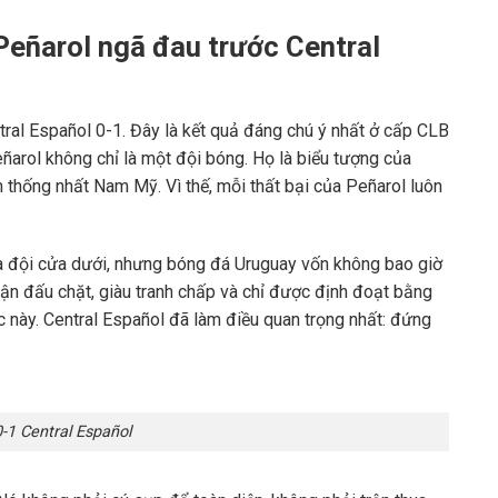
Peñarol ngã đau trước Central
tral Español 0-1. Đây là kết quả đáng chú ý nhất ở cấp CLB
arol không chỉ là một đội bóng. Họ là biểu tượng của
 thống nhất Nam Mỹ. Vì thế, mỗi thất bại của Peñarol luôn
ủa đội cửa dưới, nhưng bóng đá Uruguay vốn không bao giờ
rận đấu chặt, giàu tranh chấp và chỉ được định đoạt bằng
c này. Central Español đã làm điều quan trọng nhất: đứng
-1 Central Español