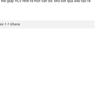
 thể giúp HLV nhìn ra một vấn đề. Mỗi kết quả đều tạo ra
es 1-1 Ghana