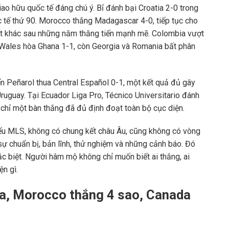
ao hữu quốc tế đáng chú ý. Bỉ đánh bại Croatia 2-0 trong
c tế thứ 90. Morocco thắng Madagascar 4-0, tiếp tục cho
 rất khác sau những năm thăng tiến mạnh mẽ. Colombia vượt
 Wales hòa Ghana 1-1, còn Georgia và Romania bất phân
 Peñarol thua Central Español 0-1, một kết quả đủ gây
Uruguay. Tại Ecuador Liga Pro, Técnico Universitario đánh
 chỉ một bàn thắng đã đủ định đoạt toàn bộ cục diện.
u MLS, không có chung kết châu Âu, cũng không có vòng
ự chuẩn bị, bản lĩnh, thử nghiệm và những cảnh báo. Đó
c biệt. Người hâm mộ không chỉ muốn biết ai thắng, ai
ện gì.
tia, Morocco thắng 4 sao, Canada