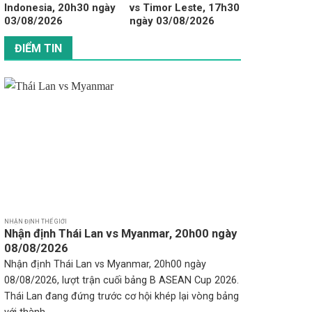
Indonesia, 20h30 ngày
vs Timor Leste, 17h30
03/08/2026
ngày 03/08/2026
ĐIỂM TIN
NHẬN ĐỊNH THẾ GIỚI
Nhận định Thái Lan vs Myanmar, 20h00 ngày
08/08/2026
Nhận định Thái Lan vs Myanmar, 20h00 ngày
08/08/2026, lượt trận cuối bảng B ASEAN Cup 2026.
Thái Lan đang đứng trước cơ hội khép lại vòng bảng