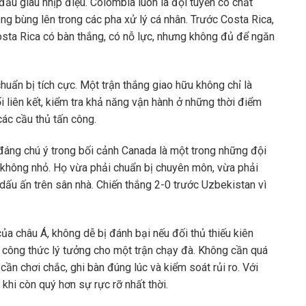
ấu giàu nhịp điệu. Colombia luôn là đội tuyển có chất
ng bùng lên trong các pha xử lý cá nhân. Trước Costa Rica,
osta Rica có bàn thắng, có nỗ lực, nhưng không đủ để ngăn
.
huẩn bị tích cực. Một trận thắng giao hữu không chỉ là
i liên kết, kiểm tra khả năng vận hành ở những thời điểm
các cầu thủ tấn công.
đáng chú ý trong bối cảnh Canada là một trong những đội
không nhỏ. Họ vừa phải chuẩn bị chuyên môn, vừa phải
dấu ấn trên sân nhà. Chiến thắng 2-0 trước Uzbekistan vì
của châu Á, không dễ bị đánh bại nếu đối thủ thiếu kiên
à công thức lý tưởng cho một trận chạy đà. Không cần quá
cần chơi chắc, ghi bàn đúng lúc và kiểm soát rủi ro. Với
 khi còn quý hơn sự rực rỡ nhất thời.