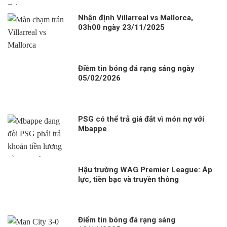
Nhận định Villarreal vs Mallorca,
03h00 ngày 23/11/2025
Điềm tin bóng đá rạng sáng ngày
05/02/2026
PSG có thể trả giá đắt vì món nợ với
Mbappe
Hậu trường WAG Premier League: Áp
lực, tiền bạc và truyền thông
Điểm tin bóng đá rạng sáng