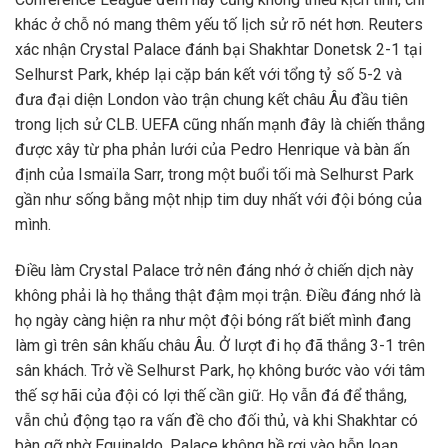
khác ở chỗ nó mang thêm yếu tố lịch sử rõ nét hơn. Reuters
xác nhận Crystal Palace đánh bại Shakhtar Donetsk 2-1 tại
Selhurst Park, khép lại cặp bán kết với tổng tỷ số 5-2 và
đưa đại diện London vào trận chung kết châu Âu đầu tiên
trong lịch sử CLB. UEFA cũng nhấn mạnh đây là chiến thắng
được xây từ pha phản lưới của Pedro Henrique và bàn ấn
định của Ismaïla Sarr, trong một buổi tối mà Selhurst Park
gần như sống bằng một nhịp tim duy nhất với đội bóng của
mình.
Điều làm Crystal Palace trở nên đáng nhớ ở chiến dịch này
không phải là họ thắng thật đậm mọi trận. Điều đáng nhớ là
họ ngày càng hiện ra như một đội bóng rất biết mình đang
làm gì trên sân khấu châu Âu. Ở lượt đi họ đã thắng 3-1 trên
sân khách. Trở về Selhurst Park, họ không bước vào với tâm
thế sợ hãi của đội có lợi thế cần giữ. Họ vẫn đá để thắng,
vẫn chủ động tạo ra vấn đề cho đối thủ, và khi Shakhtar có
bàn gỡ nhờ Eguinaldo, Palace không hề rơi vào hỗn loạn.