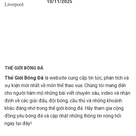
10/11/2025
THẾ GIỚI BÓNG ĐÁ
Thế Giới Bóng Đá
là website cung cấp tin tức, phân tích và
sự kiện mới nhất về môn thể thao vua. Chúng tôi mang đến
cho người hâm mộ những bài viết chuyên sâu, video và nhận
định về các giải đấu, đội bóng, cầu thủ và những khoảnh
khắc đáng nhớ trong thế giới bóng đá. Hãy tham gia cộng
đồng yêu bóng đá và cập nhật những thông tin nóng hổi
ngay tại đây!