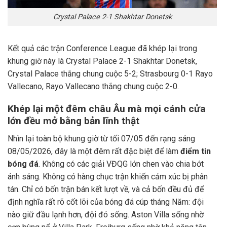
Crystal Palace 2-1 Shakhtar Donetsk
Kết quả các trận Conference League đã khép lại trong
khung giờ này là Crystal Palace 2-1 Shakhtar Donetsk,
Crystal Palace thắng chung cuộc 5-2; Strasbourg 0-1 Rayo
Vallecano, Rayo Vallecano thắng chung cuộc 2-0.
Khép lại một đêm châu Âu mà mọi cánh cửa
lớn đều mở bằng bản lĩnh thật
Nhìn lại toàn bộ khung giờ từ tối 07/05 đến rạng sáng
08/05/2026, đây là một đêm rất đặc biệt để làm
điểm tin
bóng đá
. Không có các giải VĐQG lớn chen vào chia bớt
ánh sáng. Không có hàng chục trận khiến cảm xúc bị phân
tán. Chỉ có bốn trận bán kết lượt về, và cả bốn đều đủ để
định nghĩa rất rõ cốt lõi của bóng đá cúp tháng Năm: đội
nào giữ đầu lạnh hơn, đội đó sống. Aston Villa sống nhờ