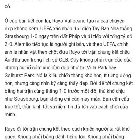
cờ.
Ở cặp bán kết còn lại, Rayo Vallecano tạo ra câu chuyện
đẹp không kém. UEFA xác nhận đại diện Tây Ban Nha thắng
Strasbourg 1-0 ngay trên đất Pháp và đi tiếp với tổng tỷ số
2-0. Alemão tiếp tục là người ghi bàn, và theo UEFA, chính
anh là nhân vật then chốt đưa Rayo tới trận chung kết châu
Âu đầu tiên trong lịch sử CLB. Đây không phải trận cầu của
những cú nổ cảm xúc dồn dập như tại Villa Park hay
Selhurst Park. Nó là kiểu chiến thắng khô hơn, ít tiếng động
hơn, nhưng càng nhìn kỹ càng thấy đẹp. Bởi để tới chung kết
bằng hai trận cùng thắng 1-0 trước một đối thủ khó chịu
như Strasbourg, bạn không chỉ cần may mắn. Bạn cần cấu
trúc tốt, thần kinh tốt và niềm tin đủ lớn vào cách chơi của
mình.
Rayo đi tới trận chung kết theo cách khiến người ta rất khó
quên. Không phải bằng danh tiếng lớn. Không phải bằng