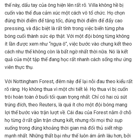
thế này, dấu tay của ông hiện lên rất rõ. Villa không hề bị
cuốn vào thế đua cảm xúc một cách vô tổ chức. Họ chọn
đúng thời điểm để tăng tốc, đúng thời điểm để đẩy cao
pressing, và đặc biệt là rất tỉnh trong việc biến từng pha
bóng cuối thành sức ép thật. Với một đội bóng từng không
ít lần được xem như “ngựa ô”, việc bước vào chung kết theo
cách như thế không còn là bất ngờ nhất thời nữa. Nó là kết
quả của một tập thể đang học rất nhanh cách sống như ứng
viên thực thụ.
Với Nottingham Forest, đêm này để lại nỗi đau theo kiểu rất
rõ ràng. Họ không thua vì một chi tiết lẻ. Họ thua vì bị cuốn
trôi hoàn toàn ở buổi tối quan trọng nhất. Chỉ có hai cú sút
trúng đích, theo Reuters, là quá ít cho một đội bóng mang
lợi thế bước vào trận lượt về. Cái đau của Forest nằm ở chỗ
họ từng ở rất gần trận chung kết, nhưng rồi mọi thứ sụp
xuống trong đúng khoảng thời gian mà đối thủ siết nhịp
mạnh nhất. Những thất bại như thế luôn ám ảnh lâu hơn, bởi