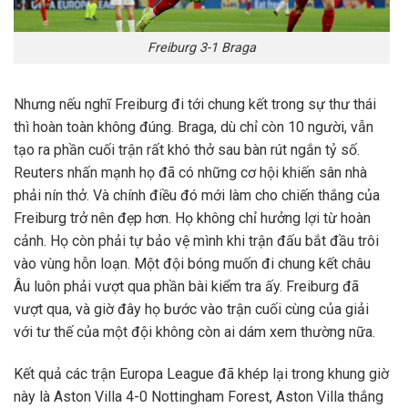
Freiburg 3-1 Braga
Nhưng nếu nghĩ Freiburg đi tới chung kết trong sự thư thái
thì hoàn toàn không đúng. Braga, dù chỉ còn 10 người, vẫn
tạo ra phần cuối trận rất khó thở sau bàn rút ngắn tỷ số.
Reuters nhấn mạnh họ đã có những cơ hội khiến sân nhà
phải nín thở. Và chính điều đó mới làm cho chiến thắng của
Freiburg trở nên đẹp hơn. Họ không chỉ hưởng lợi từ hoàn
cảnh. Họ còn phải tự bảo vệ mình khi trận đấu bắt đầu trôi
vào vùng hỗn loạn. Một đội bóng muốn đi chung kết châu
Âu luôn phải vượt qua phần bài kiểm tra ấy. Freiburg đã
vượt qua, và giờ đây họ bước vào trận cuối cùng của giải
với tư thế của một đội không còn ai dám xem thường nữa.
Kết quả các trận Europa League đã khép lại trong khung giờ
này là Aston Villa 4-0 Nottingham Forest, Aston Villa thắng