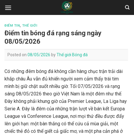
Skip
to
content
ĐIỂM TIN
,
THẾ GIỚI
Điểm tin bóng đá rạng sáng ngày
08/05/2026
Posted on
08/05/2026
by
Thế giới Bóng đá
Có những đêm bóng đá không cần hàng chục trận trải dài
khắp châu Âu vẫn đủ khiến người xem cảm thấy trái tim
mình bị giữ chặt suốt nhiều giờ. Tối 07/05/2026 và rạng
sáng 08/05/2026 theo giờ Việt Nam là một đêm như thế.
Đây không phải khung giờ của Premier League, La Liga hay
Serie A. Đây là đêm của những trận lượt về bán kết Europa
League và Conference League, nơi mọi thứ đều được đẩy
lên giới hạn: một bàn thắng có thể cứu cả mùa giải, một
chiếc thẻ đỏ có thể giết cả giấc mơ, và một pha cản phá ở