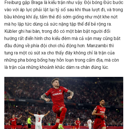
Freiburg gặp Braga là kiểu trận như vậy. Đội bóng Đức bước
vào với áp lực phải lật lại tỷ số sau khi thua lượt đi, và trong
bầu không khí ấy, tấm thẻ đỏ sớm giống như một khe nứt
mà họ lập tức dùng cả sức nặng tập thể để bẻ rộng ra.
Kübler ghi hai bàn, trong đó có một bàn bật người đổi
hướng rất điển hình cho kiểu đêm mà cả vận may cũng bắt
đầu đứng về phía đội chơi chủ động hơn. Manzambi thì
tung ra một cú sút xa cho thấy đây không chỉ là trận của
những pha bóng bổng hay hỗn loạn trong cấm địa, mà còn
là trận của những khoảnh khắc dám ra chân đúng lúc.