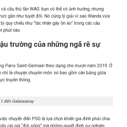
ho cả cầu thủ lẫn WAG: bạn có thể có ảnh hưởng, nhưng
mức gần như tuyệt đối. Nó cũng lý giải vì sao Wanda vừa
bị quy chiếu như “tác nhân gây ồn ào” trong các câu
t phút nào.
hậu trường của những ngã rẽ sự
ang
Paris Saint-Germain
theo dạng cho mượn năm 2019. Ở
i chỉ là chuyện chuyên môn: nó bao gồm cân bằng giữa
lực truyền thông.
 1 đến Galatasaray
iệc chuyển đến PSG là lựa chọn khiến gia đình phải chia
 thấy cái giá “đời sống” mà những quyết định sự nghiệp