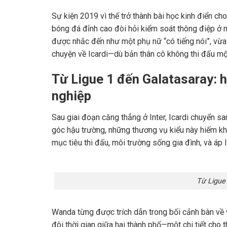
Sự kiện 2019 vì thế trở thành bài học kinh điển c
bóng đá đỉnh cao đòi hỏi kiểm soát thông điệp ở 
được nhắc đến như một phụ nữ “có tiếng nói”, vừa 
chuyện về Icardi—dù bản thân cô không thi đấu mộ
Từ
Ligue 1
đến
Galatasaray
: 
nghiệp
Sau giai đoạn căng thẳng ở Inter, Icardi chuyển s
góc hậu trường, những thương vụ kiểu này hiếm kh
mục tiêu thi đấu, môi trường sống gia đình, và áp 
Từ Ligue
Wanda từng được trích dẫn trong bối cảnh bàn về v
đôi thời gian giữa hai thành phố—một chi tiết cho