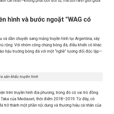
anh cãi nhất—không phải bởi đời tư, mà bởi ranh giới giữa
yền hình và bước ngoặt “WAG có
 và dần chuyển sang mảng truyền hình tại Argentina, xây
hủ rộng. Với nhóm công chúng bóng đá, điều khiến cô khác
ào hậu trường bóng đá với một “nghề” tương đối độc lập—
ra sân khấu truyền hình
iện trên truyền hình địa phương, trong đó có vai trò đồng
i Taka
của
Mediaset
, thời điểm 2018–2019. Từ đây, cô
á trở thành một phần nội dung và thương hiệu cá nhân của