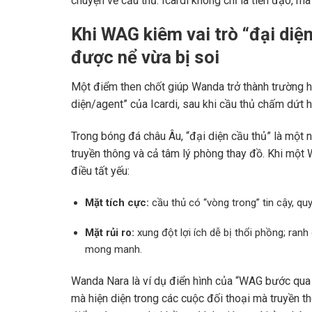
chuyện về cầu thủ: Icardi không chỉ là tiền đạo, mà
Khi WAG kiêm vai trò “đại di
được nể vừa bị soi
Một điểm then chốt giúp Wanda trở thành trường h
diện/agent” của Icardi, sau khi cầu thủ chấm dứt h
Trong bóng đá châu Âu, “đại diện cầu thủ” là một n
truyền thông và cả tâm lý phòng thay đồ. Khi một 
điều tất yếu:
Mặt tích cực:
cầu thủ có “vòng trong” tin cậy, quy
Mặt rủi ro:
xung đột lợi ích dễ bị thổi phồng; ranh
mong manh.
Wanda Nara là ví dụ điển hình của “WAG bước qua r
mà hiện diện trong các cuộc đối thoại mà truyền thô