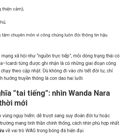
g thiện cảm);
hủ;
g tâm chuyên môn vì công chúng luôn đói thông tin hậu
ạng xã hội như “nguồn trực tiếp”, mỗi dòng trạng thái có
da–Icardi từng được ghi nhận là có những giai đoạn công
 chạy theo cập nhật. Dù không đi vào chi tiết đời tư, chỉ
 hưởng truyền thông là con dao hai lưỡi.
hĩa “tai tiếng”: nhìn Wanda Nara
thời mới
o vùng nguy hiểm: dễ trượt sang suy đoán đời tư hoặc
trường mang tinh thần chính thống, cách nhìn phù hợp nhất
ứu
về vai trò WAG trong bóng đá hiện đại.