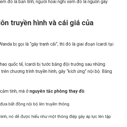
xem đó là bản lĩnh; người hoài nghi xem đó là nguồn gây
ôn truyền hình và cái giá của
nda bị gọi là “gây tranh cãi”, thì đó là giai đoạn Icardi tại
thao quốc tế, Icardi bị tước băng đội trưởng sau những
trên chương trình truyền hình, gây “kích ứng” nội bộ. Băng
 cảm tính, mà ở
nguyên tắc phòng thay đồ
:
đưa bất đồng nội bộ lên truyền thông.
n hình, nó dễ được hiểu như một thông điệp gây áp lực lên tập