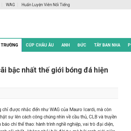
WAG
Huấn Luyện Viên Nổi Tiếng
 TRƯỜNG
CÚP CHÂU ÂU
ANH
ĐỨC
TÂY BAN NHA
P
i bậc nhất thế giới bóng đá hiện
ông chỉ được nhắc đến như WAG của
Mauro Icardi
, mà còn
hật sự lên cách công chúng nhìn về cầu thủ, CLB và truyền
báo chí thể thao: hành trình nghề nghiệp, vai trò đại diện,