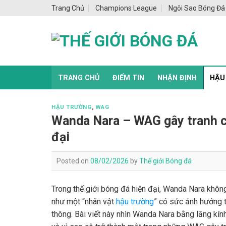
Skip
Trang Chủ
Champions League
Ngôi Sao Bóng Đá
to
content
TRANG CHỦ
ĐIỂM TIN
NHẬN ĐỊNH
HẬU
HẬU TRƯỜNG
,
WAG
Wanda Nara – WAG gây tranh cã
đại
Posted on
08/02/2026
by
Thế giới Bóng đá
Trong thế giới bóng đá hiện đại, Wanda Nara kh
như một “nhân vật
hậu trường
” có sức ảnh hưởng t
thông. Bài viết này nhìn Wanda Nara bằng lăng kính 