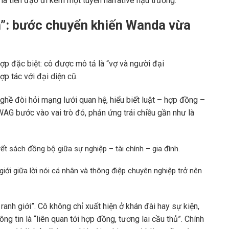
 là tiền đạo đi kèm một tuyến narrative hậu trường.
ện”: bước chuyển khiến Wanda vừa
ợp đặc biệt: cô được mô tả là “vợ và người đại
ợp tác với đại diện cũ.
ghề đòi hỏi mạng lưới quan hệ, hiểu biết luật – hợp đồng –
WAG bước vào vai trò đó, phản ứng trái chiều gần như là
ết sách đồng bộ giữa sự nghiệp – tài chính – gia đình.
 giới giữa lời nói cá nhân và thông điệp chuyên nghiệp trở nên
anh giới”. Cô không chỉ xuất hiện ở khán đài hay sự kiện,
ng tin là “liên quan tới hợp đồng, tương lai cầu thủ”. Chính