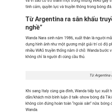
và vì sao cô trở thành một trong những WAG gây tr
tình cảm, quyền lực và truyền thông trong bóng đá.
Từ
Argentina
ra sân khấu tru
nghề”
Wanda Nara sinh năm 1986, xuất thân là người mẫu
dựng hình ảnh như một gương mặt giải trí có độ p
nhiều WAG truyền thống nằm ở chỗ: Wanda bước v
không chỉ là người đi cùng cầu thủ.
Từ Argentina 
Khi sang
Italy
cùng gia đình, Wanda tiếp tục xuất h
dẫn/khách mời bình luận ở talk-show bóng đá
Tik
không còn đứng hoàn toàn “ngoài sân” nữa: bóng đ
Wanda.