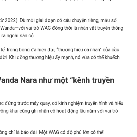
từ 2022). Dù mỗi giai đoạn có câu chuyện riêng, mẫu số
và Wanda—với vai trò WAG đồng thời là nhân vật truyền thông
 ra ngoài sân cỏ.
tế: trong bóng đá hiện đại, “thương hiệu cá nhân” của cầu
 đời. Khi đồng thương hiệu ấy mạnh, nó vừa có thể khuếch
anda Nara như một “kênh truyền
c đứng trước máy quay, có kinh nghiệm truyền hình và hiểu
 công khai cũng ghi nhận cô hoạt động lâu năm với vai trò
hông chỉ là báo đài. Một WAG có độ phủ lớn có thể: