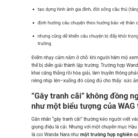
tạo dựng hình ảnh gia đình, đời sống cầu thủ (tăn
định hướng câu chuyện theo hướng bảo vệ thân c
nhưng cũng dễ khiến câu chuyện bị đẩy khỏi trọn
trường.
Điểm nhạy cảm nằm ở chỗ: khi người hâm mộ xem m
thể bị diễn giải thành lập trường. Trường hợp Wan
khai căng thẳng rồi hòa giải, làm truyền thông phải
riêng nhịp lên–xuống đó cũng đủ cho thấy: sức ảnh
“Gây tranh cãi” không đồng ng
như một biểu tượng của WAG 
Gắn nhãn “gây tranh cãi” thường kéo người viết và
giọng điệu lá cải. Nhưng với một chuyên mục Hậu 
là coi Wanda Nara như
một trường hợp nghiên c