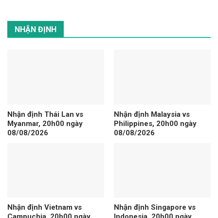
NHẬN ĐỊNH
Nhận định Thái Lan vs
Nhận định Malaysia vs
Myanmar, 20h00 ngày
Philippines, 20h00 ngày
08/08/2026
08/08/2026
Nhận định Vietnam vs
Nhận định Singapore vs
Campuchia, 20h00 ngày
Indonesia, 20h00 ngày