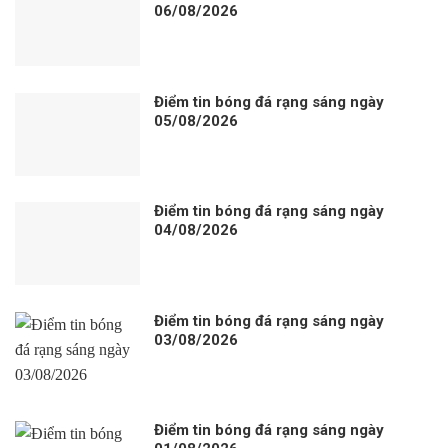
06/08/2026
Điểm tin bóng đá rạng sáng ngày
05/08/2026
Điểm tin bóng đá rạng sáng ngày
04/08/2026
Điểm tin bóng đá rạng sáng ngày
03/08/2026
Điểm tin bóng đá rạng sáng ngày