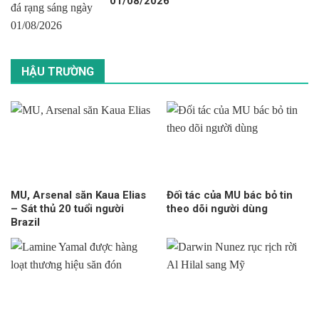
01/08/2026
HẬU TRƯỜNG
MU, Arsenal săn Kaua Elias
Đối tác của MU bác bỏ tin
– Sát thủ 20 tuổi người
theo dõi người dùng
Brazil