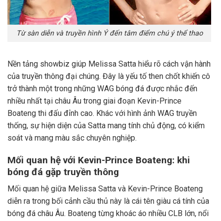
Từ sàn diễn và truyền hình Ý đến tâm điểm chú ý thể thao
Nền tảng showbiz giúp Melissa Satta hiểu rõ cách vận hành
của truyền thông đại chúng. Đây là yếu tố then chốt khiến cô
trở thành một trong những WAG bóng đá được nhắc đến
nhiều nhất tại châu Âu trong giai đoạn Kevin-Prince
Boateng thi đấu đỉnh cao. Khác với hình ảnh WAG truyền
thống, sự hiện diện của Satta mang tính chủ động, có kiểm
soát và mang màu sắc chuyên nghiệp.
Mối quan hệ với Kevin-Prince Boateng: khi
bóng đá gặp truyền thông
Mối quan hệ giữa Melissa Satta và Kevin-Prince Boateng
diễn ra trong bối cảnh cầu thủ này là cái tên giàu cá tính của
bóng đá châu Âu. Boateng từng khoác áo nhiều CLB lớn, nổi