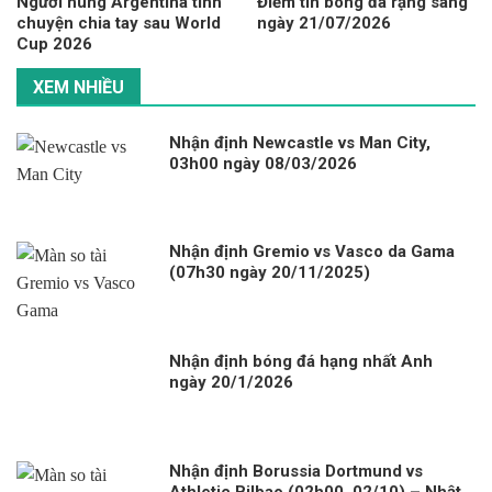
Người hùng Argentina tính
Điểm tin bóng đá rạng sáng
chuyện chia tay sau World
ngày 21/07/2026
Cup 2026
XEM NHIỀU
Nhận định Newcastle vs Man City,
03h00 ngày 08/03/2026
Nhận định Gremio vs Vasco da Gama
(07h30 ngày 20/11/2025)
Nhận định bóng đá hạng nhất Anh
ngày 20/1/2026
Nhận định Borussia Dortmund vs