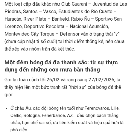
Một loạt cặp đấu khác như Club Guaraní – Juventud de Las
Piedras, Santos – Vasco, Estudiantes de Río Cuarto –
Huracán, River Plate – Banfield, Rubio Ñu – Sportivo San
Lorenzo, Deportivo Recoleta – Nacional Asunción,
Montevideo City Torque – Defensor vẫn ở trạng thái “v”
(chưa cập nhật tỉ số cuối) tại thời điểm thống kê, nên chưa
thể xếp vào nhóm trận đã kết thúc.
Một đêm bóng đá đa thanh sắc: từ sự thực
dụng đến những cơn mưa bàn thắng
Gói lại toàn cảnh tối 26/02 và rạng sáng 27/02/2026, ta
thấy hiện lên một bức tranh rất “thời sự” của bóng đá thế
giới:
Ở châu Âu, các đội bóng tên tuổi như Ferencvaros, Lille,
Celtic, Bologna, Fenerbahce, AZ… đều chọn cách thắng
chắc, hạn chế sai số, ưu tiên kiểm soát và hiệu quả hơn là
phô diễn.