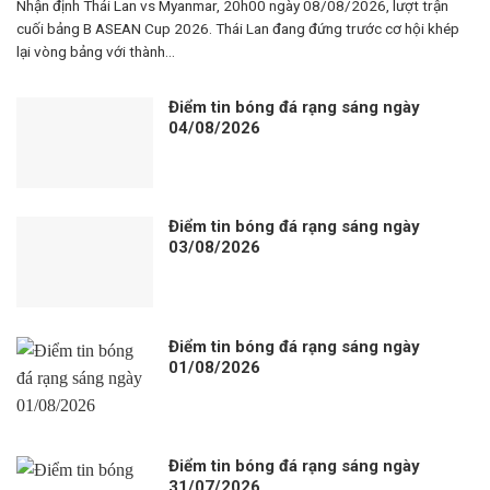
Nhận định Thái Lan vs Myanmar, 20h00 ngày 08/08/2026, lượt trận
cuối bảng B ASEAN Cup 2026. Thái Lan đang đứng trước cơ hội khép
lại vòng bảng với thành...
Điểm tin bóng đá rạng sáng ngày
04/08/2026
Điểm tin bóng đá rạng sáng ngày
03/08/2026
Điểm tin bóng đá rạng sáng ngày
01/08/2026
Điểm tin bóng đá rạng sáng ngày
31/07/2026