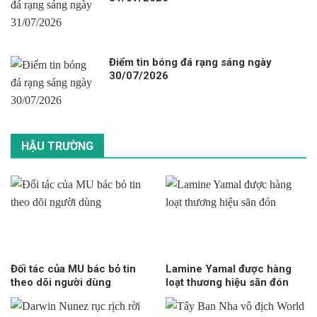
Điểm tin bóng đá rạng sáng ngày
30/07/2026
HẬU TRƯỜNG
Đối tác của MU bác bỏ tin
Lamine Yamal được hàng
theo dõi người dùng
loạt thương hiệu săn đón