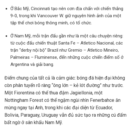
Ở Bắc Mỹ, Cincinnati tạo nên cơn địa chấn với chiến thắng
9-0, trong khi Vancouver W. giữ nguyên hình ảnh của một
tập thể chơi bóng thông minh, có tổ chức.
Ở Nam Mỹ, mỗi trận đấu gần như là một câu chuyện riêng:
từ cuộc đấu chiến thuật Santa Fe – Atletico Nacional, các
trận “derby nội bộ” Brazil như Gremio – Atletico Mineiro,
Palmeiras – Fluminense, đến những cuộc chiến điểm số ở
Argentina và giải bang.
Điểm chung của tất cả là cảm giác: bóng đá hiện đại không
còn phân tuyến rõ ràng “ông lớn – kẻ lót đường” như trước.
Một Fiorentina có thể thua đậm Jagiellonia, một
Nottingham Forest có thể ngậm ngùi nhìn Fenerbahce ăn
mừng ngay tại Anh, trong khi các đại diện từ Ecuador,
Bolivia, Paraguay, Uruguay vẫn đủ sức tạo ra những cú đấm
bất ngờ ở sân khấu Nam Mỹ.