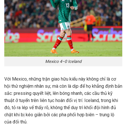
Mexico 4–0 Iceland​
Với Mexico, những trận giao hữu kiểu này không chỉ là cơ
hội thử nghiệm nhân sự, mà còn là dịp để họ khẳng định bản
sắc: pressing quyết liệt, lên bóng nhanh, các cầu thủ kỹ
thuật ở tuyến trên liên tục hoán đổi vị trí. Iceland, trong khi
đó, tỏ ra lép vế thấy rõ, không thể duy trì khối đội hình đủ
chặt khi bị kéo giãn bởi các pha phối hợp biên – trung lộ
của đối thủ.