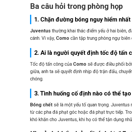
Ba câu hỏi trong phòng họp
1. Chặn đường bóng nguy hiểm nhất
Juventus
thường khai thác điểm yếu ở hai biên, đặ
cánh. Vì vậy,
Como
cần tập trung phòng ngự biên 
2. Ai là người quyết định tốc độ tấn
Tốc độ tấn công của
Como
sẽ được điều phối bở
giữa, anh ta sẽ quyết định nhịp độ trận đấu, chuy
chóng.
3. Tình huống cố định nào có thể tạo
Bóng chết
sẽ là một yếu tố quan trọng. Juventus
từ các pha đá phạt góc hoặc đá phạt trực tiếp. T
khó khăn cho Juventus, khi họ có thể tận dụng nh