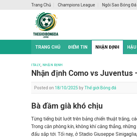
Skip
Trang Chủ
Champions League
Ngôi Sao Bóng Đá
to
content
TRANG CHỦ
ĐIỂM TIN
NHẬN ĐỊNH
HẬU
ITALY
,
NHẬN ĐỊNH
Nhận định Como vs Juventus 
Posted on
18/10/2025
by
Thế giới Bóng đá
Bà đầm già khó chịu
Từng tiếng bút lướt trên bảng chiến thuật trắng, cá
Trong căn phòng kín, không khí căng thẳng, những 
đấu sắp tới. Tối nay, ở Stadio Giuseppe Sinigagl