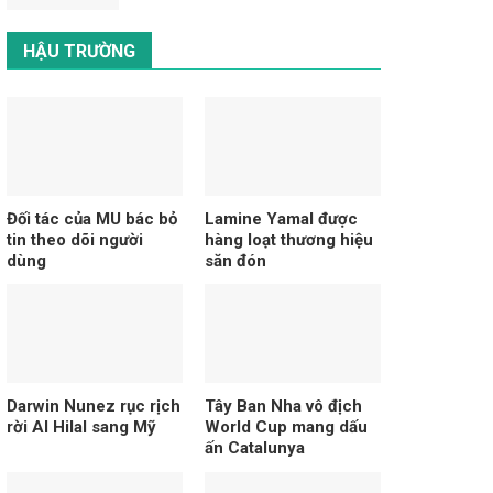
HẬU TRƯỜNG
Đối tác của MU bác bỏ
Lamine Yamal được
tin theo dõi người
hàng loạt thương hiệu
dùng
săn đón
Darwin Nunez rục rịch
Tây Ban Nha vô địch
rời Al Hilal sang Mỹ
World Cup mang dấu
ấn Catalunya