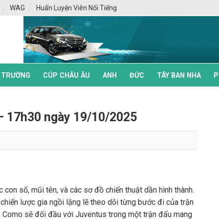
WAG
Huấn Luyện Viên Nổi Tiếng
 TRƯỜNG
CÚP CHÂU ÂU
ANH
ĐỨC
TÂY BAN NHA
P
– 17h30 ngày 19/10/2025
c con số, mũi tên, và các sơ đồ chiến thuật dần hình thành.
chiến lược gia ngồi lặng lẽ theo dõi từng bước đi của trận
ia, Como sẽ đối đầu với Juventus trong một trận đấu mang