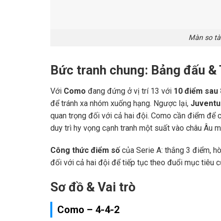
Màn so tà
Bức tranh chung: Bảng đấu & 
Với
Como
đang đứng ở vị trí 13 với
10 điểm sau 
để tránh xa nhóm xuống hạng. Ngược lại,
Juventu
quan trọng đối với cả hai đội. Como cần điểm để cải
duy trì hy vọng cạnh tranh một suất vào châu Âu m
Công thức điểm số
của Serie A: thắng 3 điểm, hò
đối với cả hai đội để tiếp tục theo đuổi mục tiêu 
Sơ đồ & Vai trò
Como – 4-4-2