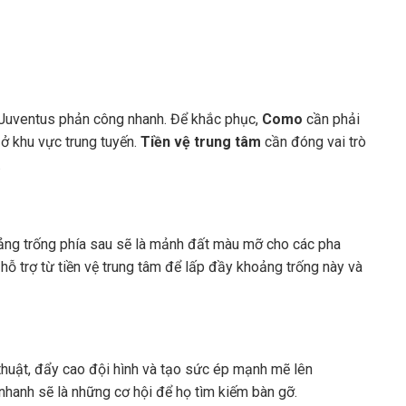
 Juventus phản công nhanh. Để khắc phục,
Como
cần phải
 ở khu vực trung tuyến.
Tiền vệ trung tâm
cần đóng vai trò
.
ảng trống phía sau sẽ là mảnh đất màu mỡ cho các pha
hỗ trợ từ tiền vệ trung tâm để lấp đầy khoảng trống này và
 thuật, đẩy cao đội hình và tạo sức ép mạnh mẽ lên
nhanh sẽ là những cơ hội để họ tìm kiếm bàn gỡ.