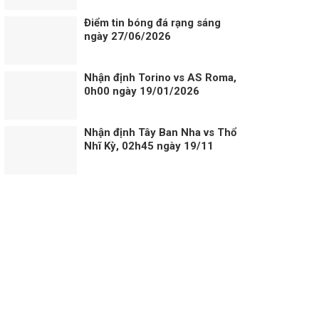
Điểm tin bóng đá rạng sáng
ngày 27/06/2026
Nhận định Torino vs AS Roma,
0h00 ngày 19/01/2026
Nhận định Tây Ban Nha vs Thổ
Nhĩ Kỳ, 02h45 ngày 19/11