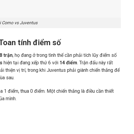
i Como vs Juventus
Toan tính điểm số
8 trận
, họ đang ở trong tình thế cần phải tích lũy điểm số
s
hiện tại đang xếp thứ 6 với
14 điểm
. Trận đấu này rất
 thiện vị trí, trong khi Juventus phải giành chiến thắng để
ùa sau.
a 1 điểm, thua 0 điểm. Một chiến thắng là điều cần thiết
của mình.