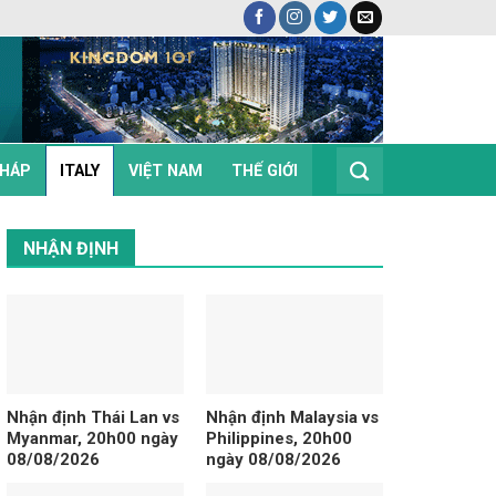
HÁP
ITALY
VIỆT NAM
THẾ GIỚI
NHẬN ĐỊNH
Nhận định Thái Lan vs
Nhận định Malaysia vs
Myanmar, 20h00 ngày
Philippines, 20h00
08/08/2026
ngày 08/08/2026