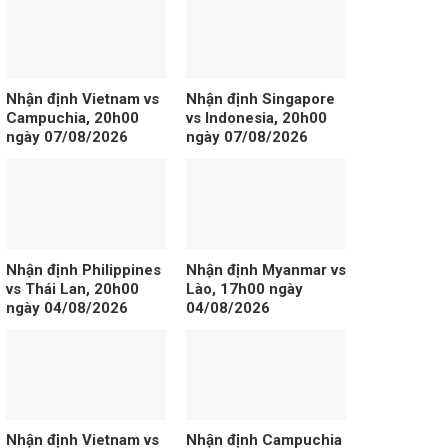
Nhận định Vietnam vs
Nhận định Singapore
Campuchia, 20h00
vs Indonesia, 20h00
ngày 07/08/2026
ngày 07/08/2026
Nhận định Philippines
Nhận định Myanmar vs
vs Thái Lan, 20h00
Lào, 17h00 ngày
ngày 04/08/2026
04/08/2026
Nhận định Vietnam vs
Nhận định Campuchia