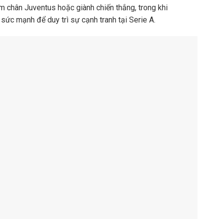
ầm chân Juventus hoặc giành chiến thắng, trong khi
 sức mạnh để duy trì sự cạnh tranh tại Serie A.