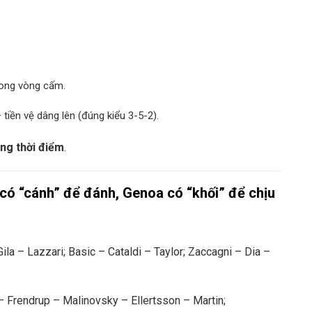
trong vòng cấm.
tiền vệ dâng lên (đúng kiểu 3-5-2).
ng thời điểm
.
o có “cánh” để đánh, Genoa có “khối” để chịu
la – Lazzari; Basic – Cataldi – Taylor; Zaccagni – Dia –
 Frendrup – Malinovsky – Ellertsson – Martin;