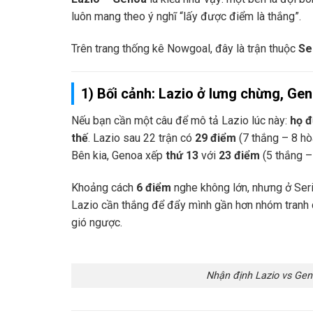
luôn mang theo ý nghĩ “lấy được điểm là thắng”.
Trên trang thống kê Nowgoal, đây là trận thuộc
Se
1) Bối cảnh: Lazio ở lưng chừng, G
Nếu bạn cần một câu để mô tả Lazio lúc này:
họ đ
thế
. Lazio sau 22 trận có
29 điểm
(7 thắng – 8 hò
Bên kia, Genoa xếp
thứ 13
với
23 điểm
(5 thắng – 
Khoảng cách
6 điểm
nghe không lớn, nhưng ở Serie
Lazio cần thắng để đẩy mình gần hơn nhóm tranh 
gió ngược.
Nhận định Lazio vs Gen