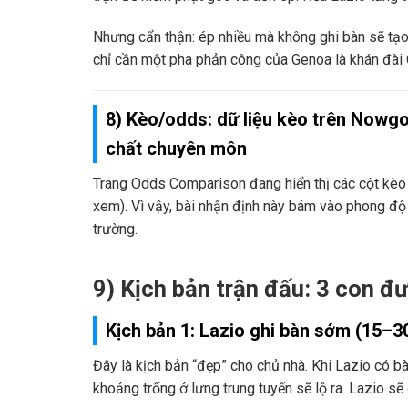
Nhưng cẩn thận: ép nhiều mà không ghi bàn sẽ tạo
chỉ cần một pha phản công của Genoa là khán đài 
8) Kèo/odds: dữ liệu kèo trên Nowgo
chất chuyên môn
Trang Odds Comparison đang hiển thị các cột kèo ở
xem). Vì vậy, bài nhận định này bám vào phong độ –
trường.
9) Kịch bản trận đấu: 3 con đ
Kịch bản 1: Lazio ghi bàn sớm (15–30
Đây là kịch bản “đẹp” cho chủ nhà. Khi Lazio có bà
khoảng trống ở lưng trung tuyến sẽ lộ ra. Lazio sẽ 