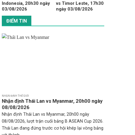
Indonesia, 20h30 ngày
vs Timor Leste, 17h30
03/08/2026
ngày 03/08/2026
ĐIỂM TIN
NHẬN ĐỊNH THẾ GIỚI
Nhận định Thái Lan vs Myanmar, 20h00 ngày
08/08/2026
Nhận định Thái Lan vs Myanmar, 20h00 ngày
08/08/2026, lượt trận cuối bảng B ASEAN Cup 2026.
Thái Lan đang đứng trước cơ hội khép lại vòng bảng