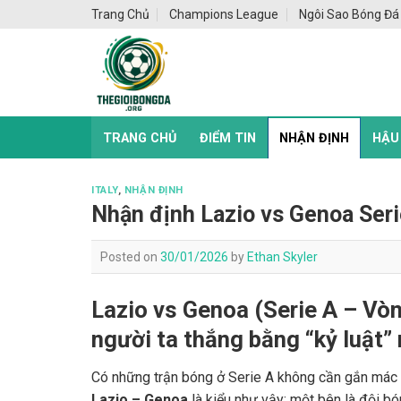
Skip
Trang Chủ
Champions League
Ngôi Sao Bóng Đá
to
content
TRANG CHỦ
ĐIỂM TIN
NHẬN ĐỊNH
HẬU
ITALY
,
NHẬN ĐỊNH
Nhận định Lazio vs Genoa Seri
Posted on
30/01/2026
by
Ethan Skyler
Lazio vs Genoa (Serie A – Vòn
người ta thắng bằng “kỷ luật”
Có những trận bóng ở Serie A không cần gắn mác “
Lazio – Genoa
là kiểu như vậy: một bên là đội bó