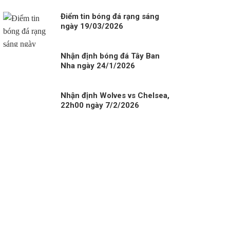
Điểm tin bóng đá rạng sáng
ngày 19/03/2026
Nhận định bóng đá Tây Ban
Nha ngày 24/1/2026
Nhận định Wolves vs Chelsea,
22h00 ngày 7/2/2026