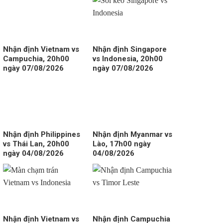
Nhận định Vietnam vs
Nhận định Singapore
Campuchia, 20h00
vs Indonesia, 20h00
ngày 07/08/2026
ngày 07/08/2026
Nhận định Philippines
Nhận định Myanmar vs
vs Thái Lan, 20h00
Lào, 17h00 ngày
ngày 04/08/2026
04/08/2026
Nhận định Vietnam vs
Nhận định Campuchia