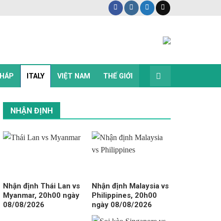
HÁP
ITALY
VIỆT NAM
THẾ GIỚI
NHẬN ĐỊNH
Nhận định Thái Lan vs
Nhận định Malaysia vs
Myanmar, 20h00 ngày
Philippines, 20h00
08/08/2026
ngày 08/08/2026