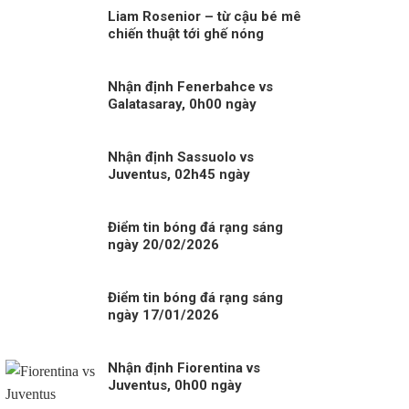
Liam Rosenior – từ cậu bé mê
chiến thuật tới ghế nóng
Chelsea
Nhận định Fenerbahce vs
Galatasaray, 0h00 ngày
02/12/2025
Nhận định Sassuolo vs
Juventus, 02h45 ngày
07/01/2026
Điểm tin bóng đá rạng sáng
ngày 20/02/2026
Điểm tin bóng đá rạng sáng
ngày 17/01/2026
Nhận định Fiorentina vs
Juventus, 0h00 ngày
23/11/2025