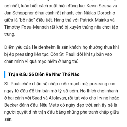
sợ nhất, luôn biết cách xuất hiện đúng lúc. Kevin Sessa và
Jan Schoppner ở hai cánh rất nhanh, còn Niklas Dorsch ở
giữa là “bộ não” điều tiết. Hàng thủ với Patrick Mainka và
Timothy Fosu-Mensah rất khó bị xuyên thủng nếu chơi tập
trung.
Điểm yếu của Heidenheim là sân khách: họ thường thua khi
bị ép pressing liên tục. Còn St. Pauli đôi khi tự bắn vào
chân mình vì quá mạo hiểm ở hàng thủ.
Trận Đấu Sẽ Diễn Ra Như Thế Nào
St. Pauli chắc chắn sẽ nhập cuộc mạnh mẽ, pressing cao
ngay từ đầu để tìm bàn mở tỷ số sớm. Họ thích chơi nhanh
ở hai cánh với Saad và Afolayan, rồi tạt vào cho Irvine hoặc
Becker đánh đầu. Nếu Mets có ngày đẹp trời, anh ấy sẽ là
người quyết định trận đấu bằng những pha tranh chấp giữa
sân.