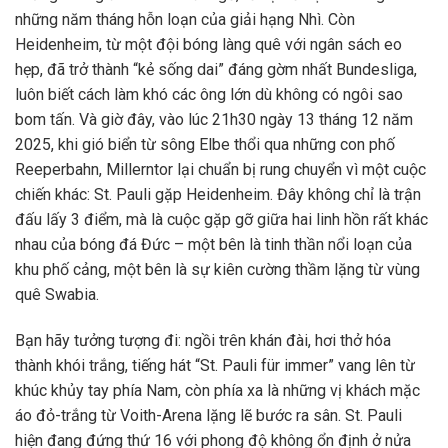
những năm tháng hỗn loạn của giải hạng Nhì. Còn
Heidenheim, từ một đội bóng làng quê với ngân sách eo
hẹp, đã trở thành “kẻ sống dai” đáng gờm nhất Bundesliga,
luôn biết cách làm khó các ông lớn dù không có ngôi sao
bom tấn. Và giờ đây, vào lúc 21h30 ngày 13 tháng 12 năm
2025, khi gió biển từ sông Elbe thổi qua những con phố
Reeperbahn, Millerntor lại chuẩn bị rung chuyển vì một cuộc
chiến khác: St. Pauli gặp Heidenheim. Đây không chỉ là trận
đấu lấy 3 điểm, mà là cuộc gặp gỡ giữa hai linh hồn rất khác
nhau của bóng đá Đức – một bên là tinh thần nổi loạn của
khu phố cảng, một bên là sự kiên cường thầm lặng từ vùng
quê Swabia.
Bạn hãy tưởng tượng đi: ngồi trên khán đài, hơi thở hóa
thành khói trắng, tiếng hát “St. Pauli für immer” vang lên từ
khúc khủy tay phía Nam, còn phía xa là những vị khách mặc
áo đỏ-trắng từ Voith-Arena lặng lẽ bước ra sân. St. Pauli
hiện đang đứng thứ 16 với phong độ không ổn định ở nửa