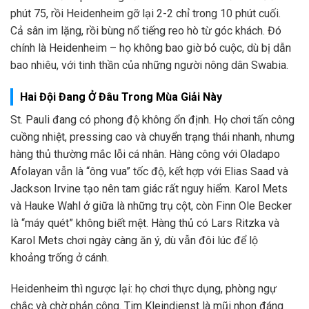
phút 75, rồi Heidenheim gỡ lại 2-2 chỉ trong 10 phút cuối.
Cả sân im lặng, rồi bùng nổ tiếng reo hò từ góc khách. Đó
chính là Heidenheim – họ không bao giờ bỏ cuộc, dù bị dẫn
bao nhiêu, với tinh thần của những người nông dân Swabia.
Hai Đội Đang Ở Đâu Trong Mùa Giải Này
St. Pauli đang có phong độ không ổn định. Họ chơi tấn công
cuồng nhiệt, pressing cao và chuyển trạng thái nhanh, nhưng
hàng thủ thường mắc lỗi cá nhân. Hàng công với Oladapo
Afolayan vẫn là “ông vua” tốc độ, kết hợp với Elias Saad và
Jackson Irvine tạo nên tam giác rất nguy hiểm. Karol Mets
và Hauke Wahl ở giữa là những trụ cột, còn Finn Ole Becker
là “máy quét” không biết mệt. Hàng thủ có Lars Ritzka và
Karol Mets chơi ngày càng ăn ý, dù vẫn đôi lúc để lộ
khoảng trống ở cánh.
Heidenheim thì ngược lại: họ chơi thực dụng, phòng ngự
chắc và chờ phản công. Tim Kleindienst là mũi nhọn đáng