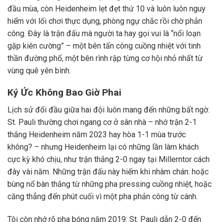
đầu mùa, còn Heidenheim lẹt đẹt thứ 10 và luôn luôn nguy
hiểm với lối chơi thực dụng, phòng ngự chắc rồi chờ phản
công. Đây là trận đấu mà người ta hay gọi vui là “nổi loạn
gặp kiên cường” – một bên tấn công cuồng nhiệt với tinh
thần đường phố, một bên rình rập từng cơ hội nhỏ nhất từ
vùng quê yên bình.
Ký Ức Không Bao Giờ Phai
Lịch sử đối đầu giữa hai đội luôn mang đến những bất ngờ.
St. Pauli thường chơi ngang cơ ở sân nhà – nhớ trận 2-1
thắng Heidenheim năm 2023 hay hòa 1-1 mùa trước
không? – nhưng Heidenheim lại có những lần làm khách
cực kỳ khó chịu, như trận thắng 2-0 ngay tại Millerntor cách
đây vài năm. Những trận đấu này hiếm khi nhàm chán: hoặc
bùng nổ bàn thắng từ những pha pressing cuồng nhiệt, hoặc
căng thẳng đến phút cuối vì một pha phản công từ cánh.
Tôi còn nhớ rõ pha bóng năm 2019: St. Pauli dẫn 2-0 đến