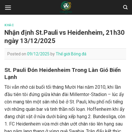
Skip
to
content
KHÁC
Nhận định St.Pauli vs Heidenheim, 21h30
ngày 13/12/2025
Posted on
09/12/2025
by
Thế giới Bóng đá
St. Pauli Đón Heidenheim Trong Làn Gió Biển
Lạnh
Tôi vẫn nhớ cái buổi tối tháng Mười Hai năm 2010, khi lần
đầu tiên tôi đứng giữa khán đài Millerntor-Stadion – lúc ấy
còn mang tên một sân nhỏ bé ở St. Pauli, khu phố nổi tiếng
với những quán bar và tinh thần nổi loạn. Hoffenheim khi ấy
đang chật vật ở nửa dưới bảng xếp hạng 2. Bundesliga, còn
1. FC Heidenheim vừa mới chân ướt chân ráo lên hạng sau
bao năm lang thang ở vùng quê Swabia. Trận đấu kết thúc