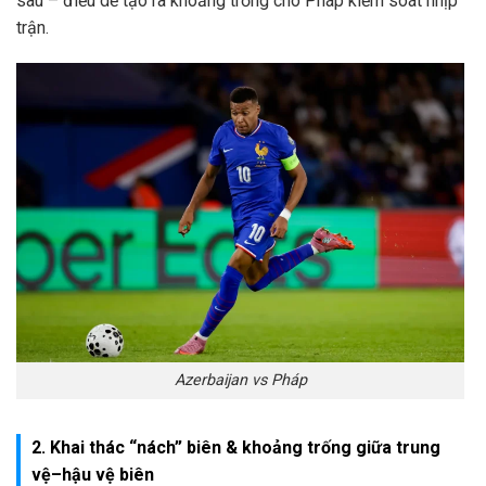
sâu – điều dễ tạo ra khoảng trống cho Pháp kiểm soát nhịp
trận.
Azerbaijan vs Pháp
2. Khai thác “nách” biên & khoảng trống giữa trung
vệ–hậu vệ biên