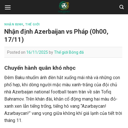
Skip
to
content
NHẬN ĐỊNH
,
THẾ GIỚI
Nhận định Azerbaijan vs Pháp (0h00,
17/11)
Posted on
16/11/2025
by
Thế giới Bóng đá
Chuyến hành quân khó nhọc
Đêm Baku nhuốm ánh đèn hắt xuống mái nhà và những con
phố hẹp, khi dòng người mặc màu xanh-trắng của đội chủ
nhà Azerbaijan national football team tràn về sân Tofiq
Bəhramov. Trên khán đài, khăn cổ động mang hai màu đỏ-
xanh xen lẫn tiếng trống, tiếng hô vang “Azərbaycan!
Azərbaycan!” vang vọng giữa không khí giá lạnh của tiết trời
tháng 11.