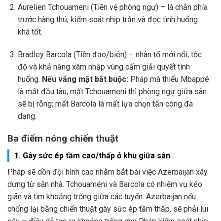
Aurelien Tchouameni (Tiền vệ phòng ngự) – lá chắn phía
trước hàng thủ, kiểm soát nhịp trận và đọc tình huống
khá tốt.
Bradley Barcola (Tiền đạo/biên) – nhân tố mới nổi, tốc
độ và khả năng xâm nhập vùng cấm giải quyết tình
huống.
Nếu vắng mặt bắt buộc:
Pháp mà thiếu Mbappé
là mất đầu tàu; mất Tchouameni thì phòng ngự giữa sân
sẽ bị rỗng; mất Barcola là mất lựa chọn tấn công đa
dạng.
Ba điểm nóng chiến thuật
1. Gây sức ép tầm cao/thấp ở khu giữa sân
Pháp sẽ dồn đội hình cao nhằm bắt bài việc Azerbaijan xây
dựng từ sân nhà. Tchouaméni và Barcola có nhiệm vụ kéo
giãn và tìm khoảng trống giữa các tuyến. Azerbaijan nếu
chống lại bằng chiến thuật gây sức ép tầm thấp, sẽ phải lùi