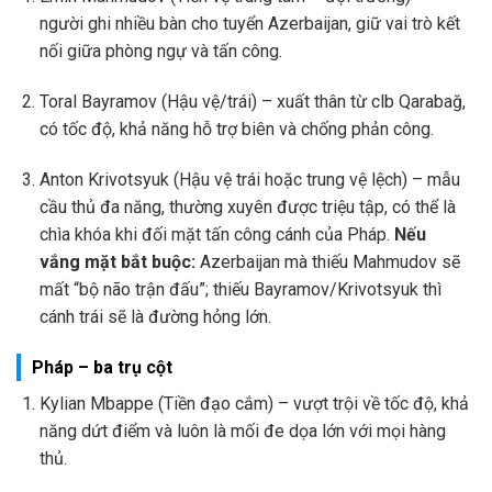
người ghi nhiều bàn cho tuyển Azerbaijan, giữ vai trò kết
nối giữa phòng ngự và tấn công.
Toral Bayramov (Hậu vệ/trái) – xuất thân từ clb Qarabağ,
có tốc độ, khả năng hỗ trợ biên và chống phản công.
Anton Krivotsyuk (Hậu vệ trái hoặc trung vệ lệch) – mẫu
cầu thủ đa năng, thường xuyên được triệu tập, có thể là
chìa khóa khi đối mặt tấn công cánh của Pháp.
Nếu
vắng mặt bắt buộc:
Azerbaijan mà thiếu Mahmudov sẽ
mất “bộ não trận đấu”; thiếu Bayramov/Krivotsyuk thì
cánh trái sẽ là đường hỏng lớn.
Pháp – ba trụ cột
Kylian Mbappe (Tiền đạo cắm) – vượt trội về tốc độ, khả
năng dứt điểm và luôn là mối đe dọa lớn với mọi hàng
thủ.