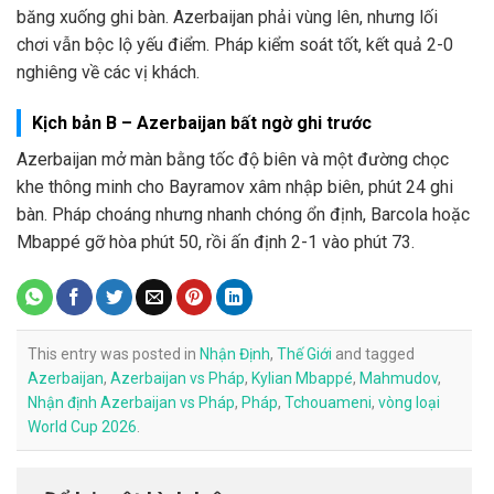
băng xuống ghi bàn. Azerbaijan phải vùng lên, nhưng lối
chơi vẫn bộc lộ yếu điểm. Pháp kiểm soát tốt, kết quả 2-0
nghiêng về các vị khách.
Kịch bản B – Azerbaijan bất ngờ ghi trước
Azerbaijan mở màn bằng tốc độ biên và một đường chọc
khe thông minh cho Bayramov xâm nhập biên, phút 24 ghi
bàn. Pháp choáng nhưng nhanh chóng ổn định, Barcola hoặc
Mbappé gỡ hòa phút 50, rồi ấn định 2-1 vào phút 73.
This entry was posted in
Nhận Định
,
Thế Giới
and tagged
Azerbaijan
,
Azerbaijan vs Pháp
,
Kylian Mbappé
,
Mahmudov
,
Nhận định Azerbaijan vs Pháp
,
Pháp
,
Tchouameni
,
vòng loại
World Cup 2026
.