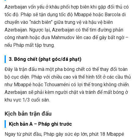
Azerbaijan vốn yếu ở khâu phối hợp biên khi gặp đối thủ có
tốc độ. Pháp sẽ tận dụng tốc độ Mbappé hoặc Barcola di
chuyển vào “nách biên” giữa trung vệ và hậu vệ biên
Azerbaijan. Ngược lại, Azerbaijan có thể tìm đường phản
công nhanh hoặc đưa Mahmudov lên cao để gây bất ngờ –
nếu Pháp mất tập trung.
3. Bóng chết (phạt góc/đá phạt)
Đây là trận đấu mà một pha bóng chết có thể thay đổi toàn
bộ cục diện. Pháp với chiều cao và thể hình tốt ở các cầu thủ
như Mbappé hoặc Tchouaméni có lợi thế trong không chiến.
Azerbaijan sẽ phải kèm người chặt và tránh để mất bóng ở
khu vực 1/3 cuối sân.
Kịch bản trận đấu
Kịch bản A – Pháp ghi trước
Ngay từ phút đầu, Pháp gây sức ép lớn, phút 18 Mbappé