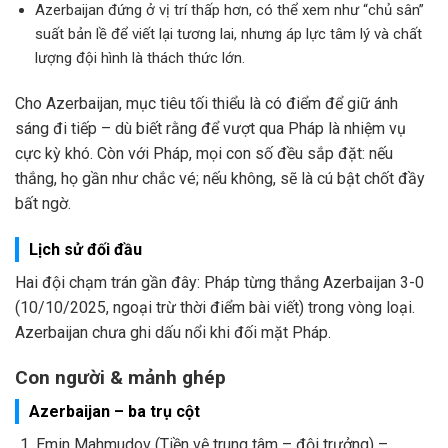
Azerbaijan đứng ở vị trí thấp hơn, có thể xem như “chủ sân”
suất bản lề để viết lại tương lai, nhưng áp lực tâm lý và chất
lượng đội hình là thách thức lớn.
Cho Azerbaijan, mục tiêu tối thiểu là có điểm để giữ ánh
sáng đi tiếp – dù biết rằng để vượt qua Pháp là nhiệm vụ
cực kỳ khó. Còn với Pháp, mọi con số đều sắp đặt: nếu
thắng, họ gần như chắc vé; nếu không, sẽ là cú bật chốt đầy
bất ngờ.
Lịch sử đối đầu
Hai đội chạm trán gần đây: Pháp từng thắng Azerbaijan 3-0
(10/10/2025, ngoại trừ thời điểm bài viết) trong vòng loại.
Azerbaijan chưa ghi dấu nổi khi đối mặt Pháp.
Con người & mảnh ghép
Azerbaijan – ba trụ cột
Emin Mahmudov (Tiền vệ trung tâm – đội trưởng) –