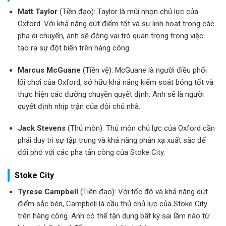
Matt Taylor
(Tiền đạo): Taylor là mũi nhọn chủ lực của
Oxford. Với khả năng dứt điểm tốt và sự linh hoạt trong các
pha di chuyển, anh sẽ đóng vai trò quan trọng trong việc
tạo ra sự đột biến trên hàng công.
Marcus McGuane
(Tiền vệ): McGuane là người điều phối
lối chơi của Oxford, sở hữu khả năng kiểm soát bóng tốt và
thực hiện các đường chuyền quyết định. Anh sẽ là người
quyết định nhịp trận của đội chủ nhà.
Jack Stevens
(Thủ môn): Thủ môn chủ lực của Oxford cần
phải duy trì sự tập trung và khả năng phản xạ xuất sắc để
đối phó với các pha tấn công của Stoke City.
Stoke City
Tyrese Campbell
(Tiền đạo): Với tốc độ và khả năng dứt
điểm sắc bén, Campbell là cầu thủ chủ lực của Stoke City
trên hàng công. Anh có thể tận dụng bất kỳ sai lầm nào từ