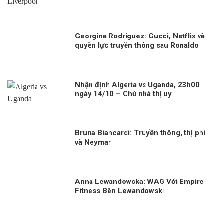
Georgina Rodríguez: Gucci, Netflix và
quyền lực truyền thông sau Ronaldo
Nhận định Algeria vs Uganda, 23h00
ngày 14/10 – Chủ nhà thị uy
Bruna Biancardi: Truyền thông, thị phi
và Neymar
Anna Lewandowska: WAG Với Empire
Fitness Bên Lewandowski