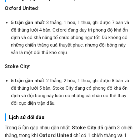
Oxford United
:
5 trận gần nhất
: 3 thắng, 1 hòa, 1 thua, ghi được 7 bàn và
để thủng lưới 4 bàn. Oxford đang duy trì phong độ khá ổn
định và có khả năng tổ chức phòng ngự tốt. Dù không có
những chiến thắng quá thuyết phục, nhưng đội bóng này
vẫn là một đối thủ khó chịu.
Stoke City
:
5 trận gần nhất
: 2 thắng, 2 hòa, 1 thua, ghi được 8 bàn và
để thủng lưới 5 bàn. Stoke City đang có phong độ khá ổn
định và đội bóng này luôn có những cá nhân có thể thay
đổi cục diện trận đấu.
Lịch sử đối đầu
Trong 5 lần gặp nhau gần nhất,
Stoke City
đã giành 3 chiến
thắng, trong khi
Oxford United
chỉ có 1 chiến thắng và 1