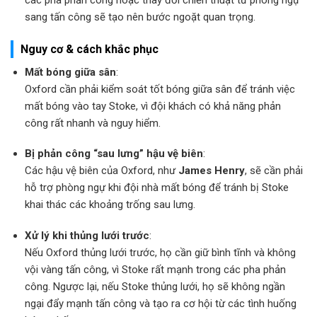
các pha phản công hoặc thay đổi chiến thuật từ phòng ngự
sang tấn công sẽ tạo nên bước ngoặt quan trọng.
Nguy cơ & cách khắc phục
Mất bóng giữa sân
:
Oxford cần phải kiểm soát tốt bóng giữa sân để tránh việc
mất bóng vào tay Stoke, vì đội khách có khả năng phản
công rất nhanh và nguy hiểm.
Bị phản công “sau lưng” hậu vệ biên
:
Các hậu vệ biên của Oxford, như
James Henry
, sẽ cần phải
hỗ trợ phòng ngự khi đội nhà mất bóng để tránh bị Stoke
khai thác các khoảng trống sau lưng.
Xử lý khi thủng lưới trước
:
Nếu Oxford thủng lưới trước, họ cần giữ bình tĩnh và không
vội vàng tấn công, vì Stoke rất mạnh trong các pha phản
công. Ngược lại, nếu Stoke thủng lưới, họ sẽ không ngần
ngại đẩy mạnh tấn công và tạo ra cơ hội từ các tình huống