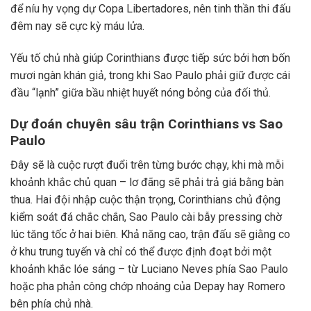
để níu hy vọng dự Copa Libertadores, nên tinh thần thi đấu
đêm nay sẽ cực kỳ máu lửa.
Yếu tố chủ nhà giúp Corinthians được tiếp sức bởi hơn bốn
mươi ngàn khán giả, trong khi Sao Paulo phải giữ được cái
đầu “lạnh” giữa bầu nhiệt huyết nóng bỏng của đối thủ.
Dự đoán chuyên sâu trận Corinthians vs Sao
Paulo
Đây sẽ là cuộc rượt đuổi trên từng bước chạy, khi mà mỗi
khoảnh khắc chủ quan – lơ đãng sẽ phải trả giá bằng bàn
thua. Hai đội nhập cuộc thận trọng, Corinthians chủ động
kiểm soát đá chắc chắn, Sao Paulo cài bẫy pressing chờ
lúc tăng tốc ở hai biên. Khả năng cao, trận đấu sẽ giằng co
ở khu trung tuyến và chỉ có thể được định đoạt bởi một
khoảnh khắc lóe sáng – từ Luciano Neves phía Sao Paulo
hoặc pha phản công chớp nhoáng của Depay hay Romero
bên phía chủ nhà.