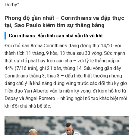
Derby”.
Phong độ gần nhất – Corinthians va đập thực
tại, Sao Paulo kiếm tìm sự thăng bằng
Corinthians: Bản lĩnh sân nhà vẫn là vũ khí
Đội chủ sân Arena Corinthians đang đứng thứ 14/20 với
thành tích 11 thắng, 9 hòa, 13 thua sau 33 vòng. Sức mạnh
thật sự chỉ phát huy trên sân nhà – với tỷ lệ thắng xấp xỉ
44% (7/16 trận), ghi 21 bàn, thủng 14. Sáu vòng gần đây
Corinthians thắng 3, thua 3 – dấu hiệu thất thường nhưng
đáng chú ý là khả năng đứng vững trước các đối thủ kỵ giơ.
Tiền đạo Yuri Alberto vẫn là niềm kỳ vọng, đi kèm hỗ trợ từ
Depay và Angel Romero – những ngòi nổ tạo khác biệt mỗi
khi đội chủ nhà bế tắc.