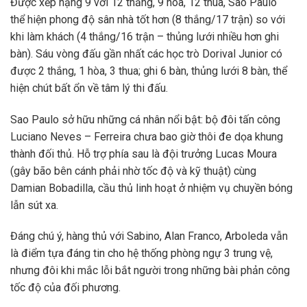
Được xếp hạng 9 với 12 thắng, 9 hòa, 12 thua, Sao Paulo
thể hiện phong độ sân nhà tốt hơn (8 thắng/17 trận) so với
khi làm khách (4 thắng/16 trận – thủng lưới nhiều hơn ghi
bàn). Sáu vòng đấu gần nhất các học trò Dorival Junior có
được 2 thắng, 1 hòa, 3 thua; ghi 6 bàn, thủng lưới 8 bàn, thể
hiện chút bất ổn về tâm lý thi đấu.
Sao Paulo sở hữu những cá nhân nổi bật: bộ đôi tấn công
Luciano Neves – Ferreira chưa bao giờ thôi đe dọa khung
thành đối thủ. Hỗ trợ phía sau là đội trưởng Lucas Moura
(gây bão bên cánh phải nhờ tốc độ và kỹ thuật) cùng
Damian Bobadilla, cầu thủ linh hoạt ở nhiệm vụ chuyền bóng
lẫn sút xa.
Đáng chú ý, hàng thủ với Sabino, Alan Franco, Arboleda vẫn
là điểm tựa đáng tin cho hệ thống phòng ngự 3 trung vệ,
nhưng đôi khi mắc lỗi bắt người trong những bài phản công
tốc độ của đối phương.