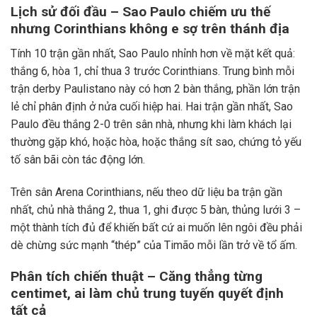
Lịch sử đối đầu – Sao Paulo chiếm ưu thế
nhưng Corinthians không e sợ trên thánh địa
Tính 10 trận gần nhất, Sao Paulo nhỉnh hơn về mặt kết quả:
thắng 6, hòa 1, chỉ thua 3 trước Corinthians. Trung bình mỗi
trận derby Paulistano này có hơn 2 bàn thắng, phần lớn trận
lẻ chỉ phân định ở nửa cuối hiệp hai. Hai trận gần nhất, Sao
Paulo đều thắng 2-0 trên sân nhà, nhưng khi làm khách lại
thường gặp khó, hoặc hòa, hoặc thắng sít sao, chứng tỏ yếu
tố sân bãi còn tác động lớn.
Trên sân Arena Corinthians, nếu theo dữ liệu ba trận gần
nhất, chủ nhà thắng 2, thua 1, ghi được 5 bàn, thủng lưới 3 –
một thành tích đủ để khiến bất cứ ai muốn lên ngôi đều phải
dè chừng sức mạnh “thép” của Timão mỗi lần trở về tổ ấm.
Phân tích chiến thuật – Căng thẳng từng
centimet, ai làm chủ trung tuyến quyết định
tất cả