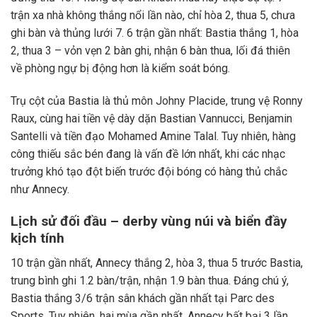
trận xa nhà không thắng nổi lần nào, chỉ hòa 2, thua 5, chưa
ghi bàn và thủng lưới 7. 6 trận gần nhất: Bastia thắng 1, hòa
2, thua 3 – vỏn vẹn 2 bàn ghi, nhận 6 bàn thua, lối đá thiên
về phòng ngự bị động hơn là kiểm soát bóng.
Trụ cột của Bastia là thủ môn Johny Placide, trung vệ Ronny
Raux, cùng hai tiền vệ dày dặn Bastian Vannucci, Benjamin
Santelli và tiền đạo Mohamed Amine Talal. Tuy nhiên, hàng
công thiếu sắc bén đang là vấn đề lớn nhất, khi các nhạc
trưởng khó tạo đột biến trước đội bóng có hàng thủ chắc
như Annecy.
Lịch sử đối đầu – derby vùng núi và biển đầy
kịch tính
10 trận gần nhất, Annecy thắng 2, hòa 3, thua 5 trước Bastia,
trung bình ghi 1.2 bàn/trận, nhận 1.9 bàn thua. Đáng chú ý,
Bastia thắng 3/6 trận sân khách gần nhất tại Parc des
Sports. Tuy nhiên, hai mùa gần nhất, Annecy bất bại 3 lần