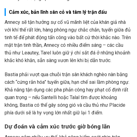
Cảm xúc, bản lĩnh sân cỏ và tâm lý trận đấu
Annecy sẽ tận hưởng sự cổ vũ mãnh liệt của khán giả nhà
với khí thế rất lớn, hàng phòng ngự chắc chắn, tuyến giữa đủ
tinh tế để phát động tấn công vào bất cứ thời khắc nào. Trên
mặt trận tinh thần, Annecy có nhiều điểm sáng – các cầu
thủ như Leautey, Tarel luôn giữ ý chí sắt đá ở những khoảnh
khắc khó khăn, sẵn sàng vươn lên khi bị dẫn trước.
Bastia phải vượt qua chuỗi trận sân khách nghèo nàn bằng
cách “cứng rắn hóa” tuyến giữa, hạn chế sai lầm phòng ngự.
Khả năng tận dụng các pha phản công hay phạt cố định rất
quan trọng – nếu Santelli hoặc Talal tìm được khoảng
không, Bastia có thể gây sóng gió và cầu thủ như Placide
phía dưới sẽ là hy vọng lớn nhất giữ lại 1 điểm.
Dự đoán và cảm xúc trước giờ bóng lăn