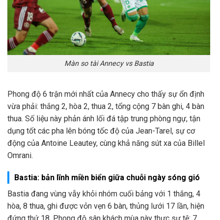
Màn so tài Annecy vs Bastia
Phong độ 6 trận mới nhất của Annecy cho thấy sự ổn định
vừa phải: thắng 2, hòa 2, thua 2, tổng cộng 7 bàn ghi, 4 bàn
thua. Số liệu này phản ánh lối đá tập trung phòng ngự, tận
dụng tốt các pha lên bóng tốc độ của Jean-Tarel, sự cơ
động của Antoine Leautey, cùng khả năng sút xa của Billel
Omrani.
Bastia: bản lĩnh miền biển giữa chuỗi ngày sóng gió
Bastia đang vùng vẫy khỏi nhóm cuối bảng với 1 thắng, 4
hòa, 8 thua, ghi được vỏn vẹn 6 bàn, thủng lưới 17 lần, hiện
đứng thứ 18. Phong độ sân khách mùa này thực sự tệ: 7