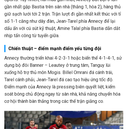
gần nhất gặp Bastia trên sân nhà (thắng 1, hòa 2), hàng thủ
giữ sạch lưới tới 2 trận. Trận lượt đi gần nhất kết thúc với tỉ
số 1-1 căng như dây đàn, Jean-Tarel phía Annecy để lại
dấu ấn với cú sút kỹ thuật, Amine Talal phía Bastia dẫn dắt
nhịp tấn công từ tuyến giữa.
Chiến thuật – điểm mạnh điểm yếu từng đội
Annecy thường triển khai 4-2-3-1 hoặc biến thể 4-1-4-1, sử
dụng bộ đôi Banner – Leautey ở trung tâm, Tanguy lùi
xuống hỗ trợ thủ môn Mogis. Billel Omrani đá cánh trái,
Tarel cánh phải, Jean-Tarel đá cao tạo hiệu ứng tốc độ.
Điểm mạnh của Annecy là pressing biên quyết liệt, kiểm
soát bóng chủ động ngay từ sân nhà, khả năng chuyển hóa
cơ hội thành bàn thắng trong các thế trận giằng co.