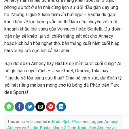
Annecy nắm nhiều ưu thế, khả năng kiểm soát nhịp trận,
phong độ tốt ở sân nhà cùng lịch sử đối đầu gần đây ủng
hộ. Nhưng Ligue 2 luôn tiềm ẩn bất ngờ – Bastia dù gặp
khó khăn về lực lượng vẫn có thể làm nên chuyện với một
khoảnh khắc lóe sáng của Vannucci hoặc Santelli. Dự đoán
trận này sẽ khép lại với chiến thắng sát nút cho Annecy
hoặc kịch bản hòa nghẹt thở, bàn thắng xuất hiện cuối hiệp
hai với áp lực cực lớn cả hai phía.
Bạn dự đoán Annecy hay Bastia sẽ mỉm cười cuối cùng? Ai
sẽ ghi bàn quyết định – Jean-Tarel, Omrani, Talal hay
Placide sẽ tỏa sáng cứu thua? Chia sẻ cảm xúc, dự đoán tỷ
số, nét riêng mà bạn mong chờ từ bóng đá Pháp trên Parc
des Sports!
This entry was posted in
Nhận Định
,
Pháp
and tagged
Annecy
,
Annecy vs Bastia
,
Bastia
,
Hạng 2 Pháp
,
Nhận định Annecy vs