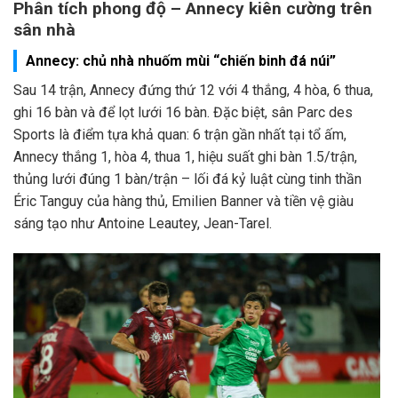
Phân tích phong độ – Annecy kiên cường trên
sân nhà
Annecy: chủ nhà nhuốm mùi “chiến binh đá núi”
Sau 14 trận, Annecy đứng thứ 12 với 4 thắng, 4 hòa, 6 thua,
ghi 16 bàn và để lọt lưới 16 bàn. Đặc biệt, sân Parc des
Sports là điểm tựa khả quan: 6 trận gần nhất tại tổ ấm,
Annecy thắng 1, hòa 4, thua 1, hiệu suất ghi bàn 1.5/trận,
thủng lưới đúng 1 bàn/trận – lối đá kỷ luật cùng tinh thần
Éric Tanguy của hàng thủ, Emilien Banner và tiền vệ giàu
sáng tạo như Antoine Leautey, Jean-Tarel.