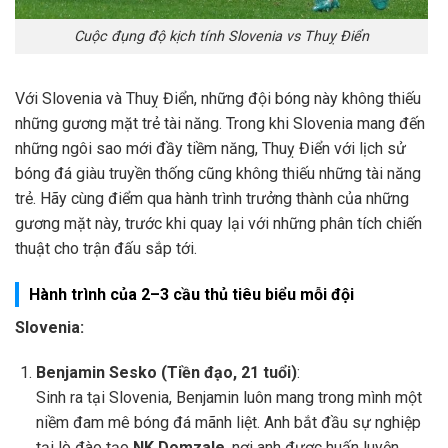
Cuộc đụng độ kịch tính Slovenia vs Thuỵ Điển
Với Slovenia và Thuỵ Điển, những đội bóng này không thiếu
những gương mặt trẻ tài năng. Trong khi Slovenia mang đến
những ngôi sao mới đầy tiềm năng, Thuỵ Điển với lịch sử
bóng đá giàu truyền thống cũng không thiếu những tài năng
trẻ. Hãy cùng điểm qua hành trình trưởng thành của những
gương mặt này, trước khi quay lại với những phân tích chiến
thuật cho trận đấu sắp tới.
Hành trình của 2–3 cầu thủ tiêu biểu mỗi đội
Slovenia:
Benjamin Sesko (Tiền đạo, 21 tuổi)
:
Sinh ra tại Slovenia, Benjamin luôn mang trong mình một
niềm đam mê bóng đá mãnh liệt. Anh bắt đầu sự nghiệp
tại lò đào tạo
NK Domzale
, nơi anh được huấn luyện