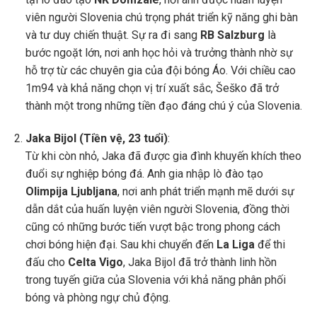
viên người Slovenia chú trọng phát triển kỹ năng ghi bàn
và tư duy chiến thuật. Sự ra đi sang
RB Salzburg
là
bước ngoặt lớn, nơi anh học hỏi và trưởng thành nhờ sự
hỗ trợ từ các chuyên gia của đội bóng Áo. Với chiều cao
1m94 và khả năng chọn vị trí xuất sắc, Šeško đã trở
thành một trong những tiền đạo đáng chú ý của Slovenia.
Jaka Bijol (Tiền vệ, 23 tuổi)
:
Từ khi còn nhỏ, Jaka đã được gia đình khuyến khích theo
đuổi sự nghiệp bóng đá. Anh gia nhập lò đào tạo
Olimpija Ljubljana
, nơi anh phát triển mạnh mẽ dưới sự
dẫn dắt của huấn luyện viên người Slovenia, đồng thời
cũng có những bước tiến vượt bậc trong phong cách
chơi bóng hiện đại. Sau khi chuyển đến
La Liga
để thi
đấu cho
Celta Vigo
, Jaka Bijol đã trở thành linh hồn
trong tuyến giữa của Slovenia với khả năng phân phối
bóng và phòng ngự chủ động.