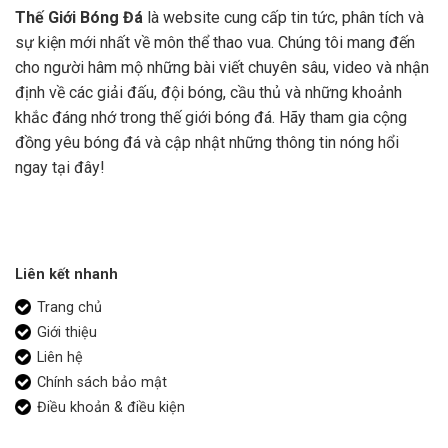
Thế Giới Bóng Đá
là website cung cấp tin tức, phân tích và
sự kiện mới nhất về môn thể thao vua. Chúng tôi mang đến
cho người hâm mộ những bài viết chuyên sâu, video và nhận
định về các giải đấu, đội bóng, cầu thủ và những khoảnh
khắc đáng nhớ trong thế giới bóng đá. Hãy tham gia cộng
đồng yêu bóng đá và cập nhật những thông tin nóng hổi
ngay tại đây!
Liên kết nhanh
Trang chủ
Giới thiệu
Liên hệ
Chính sách bảo mật
Điều khoản & điều kiện