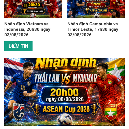
Nhận định Vietnam vs
Nhận định Campuchia vs
Indonesia, 20h30 ngày
Timor Leste, 17h30 ngày
03/08/2026
03/08/2026
ĐIỂM TIN