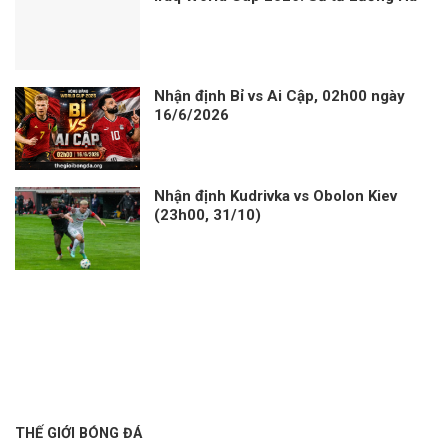
Nhận định Bỉ vs Ai Cập, 02h00 ngày
16/6/2026
Nhận định Kudrivka vs Obolon Kiev
(23h00, 31/10)
THẾ GIỚI BÓNG ĐÁ