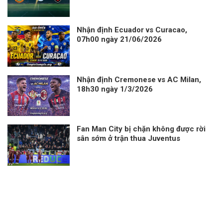
Nhận định Ecuador vs Curacao,
07h00 ngày 21/06/2026
Nhận định Cremonese vs AC Milan,
18h30 ngày 1/3/2026
Fan Man City bị chặn không được rời
sân sớm ở trận thua Juventus