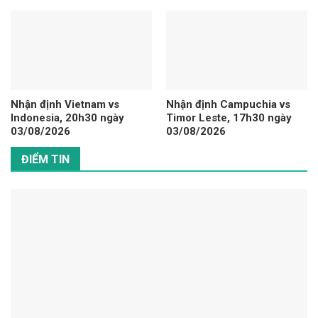
Nhận định Vietnam vs
Nhận định Campuchia vs
Indonesia, 20h30 ngày
Timor Leste, 17h30 ngày
03/08/2026
03/08/2026
ĐIỂM TIN