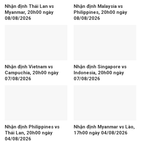
Nhận định Thái Lan vs
Nhận định Malaysia vs
Myanmar, 20h00 ngày
Philippines, 20h00 ngày
08/08/2026
08/08/2026
Nhận định Vietnam vs
Nhận định Singapore vs
Campuchia, 20h00 ngày
Indonesia, 20h00 ngày
07/08/2026
07/08/2026
Nhận định Philippines vs
Nhận định Myanmar vs Lào,
Thái Lan, 20h00 ngày
17h00 ngày 04/08/2026
04/08/2026