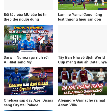
Đối tác của MU bác bỏ tin
Lamine Yamal được hàng
theo dõi người dùng
loạt thương hiệu săn đón
Darwin Nunez rục rịch rời
Tây Ban Nha vô địch World
Al Hilal sang Mỹ
Cup mang dấu ấn Catalunya
Chelsea sắp đẩy Axel Disasi
Alejandro Garnacho ra mắt
sang Crystal Palace
Aston Villa