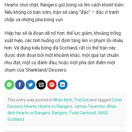
Hearts chơi chặt, Rangers giữ bóng và tìm cách khoét biên.
Nếu không có bàn sớm, trận sẽ càng “đặc” – đặc ở tranh
chấp và những pha bóng vụn.
Hiệp hai sẽ là đoạn dễ nổ hơn: thể lực giảm, khoảng trống
xuất hiện, các tình huống cố định tăng lên vì phạm lỗi nhiều
hơn. Và đúng kiểu bóng đá Scotland, rất có thể trận này
được định đoạt bởi một khoảnh khắc: một quả tạt chuẩn
như đặt, một cú đánh đầu, hoặc một pha dứt điểm một
chạm của Shankland/Dessers.
This entry was posted in
Nhận Định
,
Thế Giới
and tagged
Cyriel
Dessers
,
Hearts
,
Hearts vs Rangers
,
James Tavernier
,
Nhận
định Hearts vs Rangers
,
Rangers
,
Todd Cantwell
,
VĐQG
Scotland
.