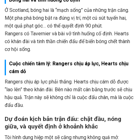
Ở Scotland, bóng hai là “mạch sống” của những trận căng.
Một pha phá bóng bật ra đúng vị trí, một cú sút tuyến hai,
một quả phạt góc… có thể quyết định 90 phút.
Rangers có Tavernier và bài vở tình huống cố định. Hearts
có khán đài và tinh thần chiến đấu để biến bóng chết thành
cơ hội sống.
Cuộc chiến tâm lý: Rangers chịu áp lực, Hearts chịu
cám dỗ
Rangers chịu áp lực phải thắng. Hearts chịu cám dỗ được
“lao lên” theo khán đài. Bên nào mất cân bằng trước sẽ chịu
hậu quả. Trận này sẽ không chỉ là cuộc đấu chân, mà là cuộc
đấu đầu.
Dự đoán kịch bản trận đấu: chặt đầu, nóng
giữa, và quyết định ở khoảnh khắc
Tôi hình dung hiệp một sẽ căng nhưng không quá mở: