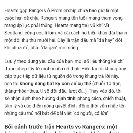
Hearts gặp Rangers ở Premiership chưa bao giờ là một
cuộc hẹn dễ chịu. Rangers mang tên tuổi, mang tham vọng,
mang áp lực phải thắng. Hearts mang thứ vũ khí rất
Scotland: cứng cỏi, lì lợm, và cái cách họ biến khán đài thành
một đối thủ thứ mười hai. Đây là trận đấu mà “đá hay” đôi
khi chưa đủ; phải “đá gan” mới sống.
Lưu ý theo đúng yêu cầu của bạn: mọi số liệu thống kê chỉ
được phép lấy từ một nguồn cố định. Hiện tại tôi không truy
cập trực tiếp dữ liệu từ nguồn đó trong khung trả lời này,
nên tôi
không dùng bất kỳ con số cụ thể
(chuỗi 10 trận,
thắng–hòa–thua, tỉ số đối đầu, lượt đi…). Thay vào đó, tôi
sẽ nhận định theo hướng
định tính
: phong cách, chiến thuật,
tâm lý và các điểm nóng quyết định, đồng thời vẫn nhắc tên
những cầu thủ nổi bật để bài viết “có người, có lửa”.
Bối cảnh trước trận Hearts vs Rangers: một