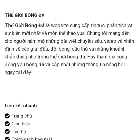
THẾ GIỚI BÓNG ĐÁ
Thế Giới Bóng Đá
là website cung cấp tin tức, phân tích và
sự kiện mới nhất về môn thể thao vua. Chúng tôi mang đến
cho người hâm mộ những bài viết chuyên sâu, video và nhận
định về các giải đấu, đội bóng, cầu thủ và những khoảnh
khắc đáng nhớ trong thế giới bóng đá. Hãy tham gia cộng
đồng yêu bóng đá và cập nhật những thông tin nóng hổi
ngay tại đây!
Liên kết nhanh
Trang chủ
Giới thiệu
Liên hệ
Chính sách bảo mật