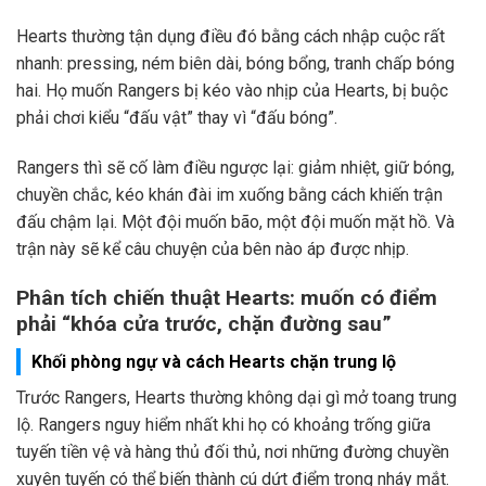
Hearts thường tận dụng điều đó bằng cách nhập cuộc rất
nhanh: pressing, ném biên dài, bóng bổng, tranh chấp bóng
hai. Họ muốn Rangers bị kéo vào nhịp của Hearts, bị buộc
phải chơi kiểu “đấu vật” thay vì “đấu bóng”.
Rangers thì sẽ cố làm điều ngược lại: giảm nhiệt, giữ bóng,
chuyền chắc, kéo khán đài im xuống bằng cách khiến trận
đấu chậm lại. Một đội muốn bão, một đội muốn mặt hồ. Và
trận này sẽ kể câu chuyện của bên nào áp được nhịp.
Phân tích chiến thuật Hearts: muốn có điểm
phải “khóa cửa trước, chặn đường sau”
Khối phòng ngự và cách Hearts chặn trung lộ
Trước Rangers, Hearts thường không dại gì mở toang trung
lộ. Rangers nguy hiểm nhất khi họ có khoảng trống giữa
tuyến tiền vệ và hàng thủ đối thủ, nơi những đường chuyền
xuyên tuyến có thể biến thành cú dứt điểm trong nháy mắt.