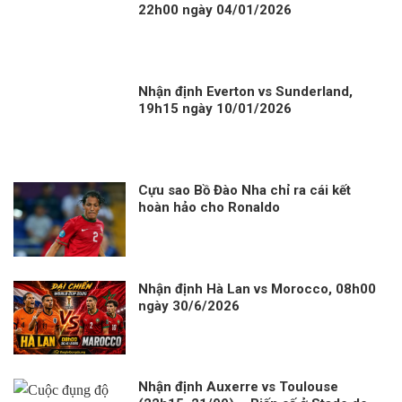
22h00 ngày 04/01/2026
Nhận định Everton vs Sunderland,
19h15 ngày 10/01/2026
Cựu sao Bồ Đào Nha chỉ ra cái kết
hoàn hảo cho Ronaldo
Nhận định Hà Lan vs Morocco, 08h00
ngày 30/6/2026
Nhận định Auxerre vs Toulouse