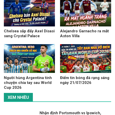
Chelsea sắp đẩy Axel Disasi
Alejandro Garnacho ra mắt
sang Crystal Palace
Aston Villa
Người hùng Argentina tính
Điểm tin bóng đá rạng sáng
chuyện chia tay sau World
ngày 21/07/2026
Cup 2026
XEM NHIỀU
Nhận định Portsmouth vs Ipswich,