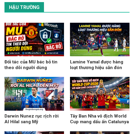
HẬU TRƯỜNG
Đối tác của MU bác bỏ tin
Lamine Yamal được hàng
theo dõi người dùng
loạt thương hiệu săn đón
Darwin Nunez rục rịch rời
Tây Ban Nha vô địch World
Al Hilal sang Mỹ
Cup mang dấu ấn Catalunya