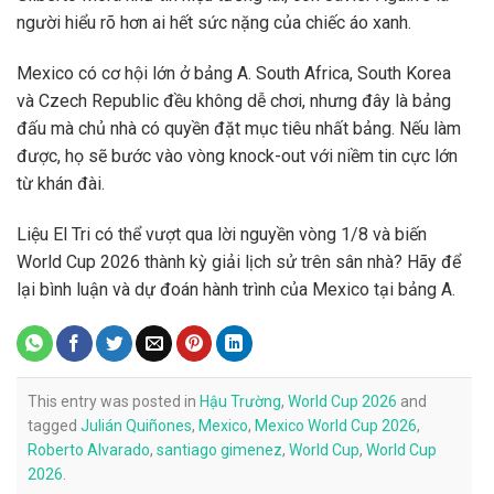
người hiểu rõ hơn ai hết sức nặng của chiếc áo xanh.
Mexico có cơ hội lớn ở bảng A. South Africa, South Korea
và Czech Republic đều không dễ chơi, nhưng đây là bảng
đấu mà chủ nhà có quyền đặt mục tiêu nhất bảng. Nếu làm
được, họ sẽ bước vào vòng knock-out với niềm tin cực lớn
từ khán đài.
Liệu El Tri có thể vượt qua lời nguyền vòng 1/8 và biến
World Cup 2026 thành kỳ giải lịch sử trên sân nhà? Hãy để
lại bình luận và dự đoán hành trình của Mexico tại bảng A.
This entry was posted in
Hậu Trường
,
World Cup 2026
and
tagged
Julián Quiñones
,
Mexico
,
Mexico World Cup 2026
,
Roberto Alvarado
,
santiago gimenez
,
World Cup
,
World Cup
2026
.