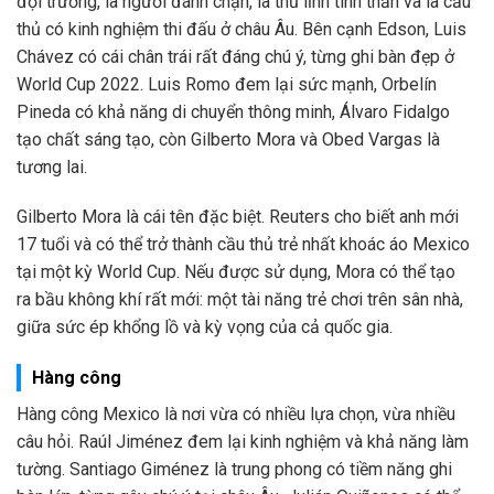
đội trưởng, là người đánh chặn, là thủ lĩnh tinh thần và là cầu
thủ có kinh nghiệm thi đấu ở châu Âu. Bên cạnh Edson, Luis
Chávez có cái chân trái rất đáng chú ý, từng ghi bàn đẹp ở
World Cup 2022. Luis Romo đem lại sức mạnh, Orbelín
Pineda có khả năng di chuyển thông minh, Álvaro Fidalgo
tạo chất sáng tạo, còn Gilberto Mora và Obed Vargas là
tương lai.
Gilberto Mora là cái tên đặc biệt. Reuters cho biết anh mới
17 tuổi và có thể trở thành cầu thủ trẻ nhất khoác áo Mexico
tại một kỳ World Cup. Nếu được sử dụng, Mora có thể tạo
ra bầu không khí rất mới: một tài năng trẻ chơi trên sân nhà,
giữa sức ép khổng lồ và kỳ vọng của cả quốc gia.
Hàng công
Hàng công Mexico là nơi vừa có nhiều lựa chọn, vừa nhiều
câu hỏi. Raúl Jiménez đem lại kinh nghiệm và khả năng làm
tường. Santiago Giménez là trung phong có tiềm năng ghi