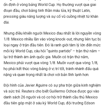
ổn định ở vòng bảng World Cup. Họ thường vượt qua giai
đoạn đầu, chơi bằng tinh thần máu lửa, kỹ thuật Latin,
pressing giàu năng lượng và sự cổ vũ cuồng nhiệt từ khán
đài.
Nhưng điều khiến người Mexico đau nhất là lời nguyền vòng
1/8. Mexico nhiều lần vào vòng knock-out, nhưng liên tục bị
loại ngay ở trận đầu tiên. Đó là ranh giới tâm lý lớn đến mức
mỗi kỳ World Cup, câu hỏi “quinto partido” – trận thứ năm –
lại trở thành ám ảnh quốc gia. Muốn có trận thứ năm,
Mexico phải vượt qua vòng 1/8. Muốn vượt qua vòng 1/8,
họ phải kết thúc vòng bảng ở vị trí tốt, tránh nhánh đấu quá
nặng và quan trọng nhất là chơi với bản lĩnh lạnh hơn.
Đội hình của Javier Aguirre có sự pha trộn giữa kinh nghiệm
và sức trẻ. Reuters cho biết Guillermo Ochoa được gọi vào
danh sách 26 người và có cơ hội trở thành cầu thủ Mexico
đầu tiên góp mặt ở sáu kỳ World Cup; đội trưởng Edson