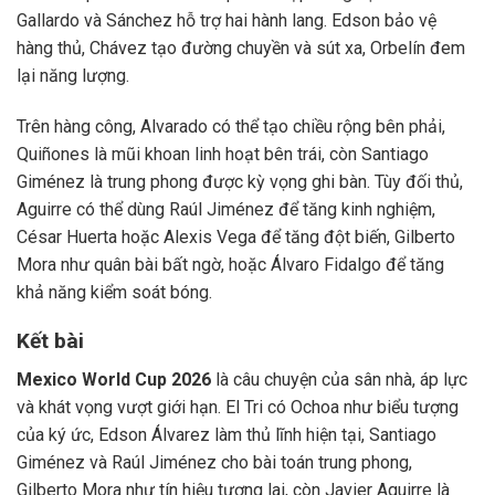
Gallardo và Sánchez hỗ trợ hai hành lang. Edson bảo vệ
hàng thủ, Chávez tạo đường chuyền và sút xa, Orbelín đem
lại năng lượng.
Trên hàng công, Alvarado có thể tạo chiều rộng bên phải,
Quiñones là mũi khoan linh hoạt bên trái, còn Santiago
Giménez là trung phong được kỳ vọng ghi bàn. Tùy đối thủ,
Aguirre có thể dùng Raúl Jiménez để tăng kinh nghiệm,
César Huerta hoặc Alexis Vega để tăng đột biến, Gilberto
Mora như quân bài bất ngờ, hoặc Álvaro Fidalgo để tăng
khả năng kiểm soát bóng.
Kết bài
Mexico World Cup 2026
là câu chuyện của sân nhà, áp lực
và khát vọng vượt giới hạn. El Tri có Ochoa như biểu tượng
của ký ức, Edson Álvarez làm thủ lĩnh hiện tại, Santiago
Giménez và Raúl Jiménez cho bài toán trung phong,
Gilberto Mora như tín hiệu tương lai, còn Javier Aguirre là