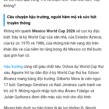
không?
Câu chuyện hậu trường, người hâm mộ và sức hút
truyền thông
Không khí quanh
Mexico World Cup 2026
sẽ cực kỳ đặc
biệt. Đây là kỳ World Cup của sân nhà, của Estadio Azteca,
của ký ức 1970 và 1986, của những bài hát vang dội trên
khán đài và của niềm tin rằng bóng đá Mexico có thể bước
qua giới hạn cũ.
Hậu trường
cũng rất giàu chất liệu. Ochoa dự World Cup thứ
sáu. Aguirre trở lại dẫn đội ở kỳ World Cup thứ ba. Edson
Álvarez mang băng đội trưởng. Gilberto Mora là viên ngọc
17 tuổi. Santiago Giménez và Raúl Jiménez cạnh tranh vai
trò số 9. Những người nhập tịch như Álvaro Fidalgo và
Julián Quiñones đem đến màu sắc mới cho đội hình.
Nhưng bên dưới sự hào hứng là áp lực khổng lồ. Người