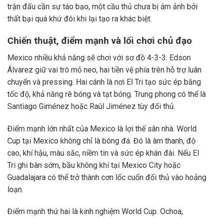
trận đấu cần sự táo bạo, một cầu thủ chưa bị ám ảnh bởi
thất bại quá khứ đôi khi lại tạo ra khác biệt.
Chiến thuật, điểm mạnh và lối chơi chủ đạo
Mexico nhiều khả năng sẽ chơi với sơ đồ 4-3-3. Edson
Álvarez giữ vai trò mỏ neo, hai tiền vệ phía trên hỗ trợ luân
chuyển và pressing. Hai cánh là nơi El Tri tạo sức ép bằng
tốc độ, khả năng rê bóng và tạt bóng. Trung phong có thể là
Santiago Giménez hoặc Raúl Jiménez tùy đối thủ.
Điểm mạnh lớn nhất của Mexico là lợi thế sân nhà. World
Cup tại Mexico không chỉ là bóng đá. Đó là âm thanh, độ
cao, khí hậu, màu sắc, niềm tin và sức ép khán đài. Nếu El
Tri ghi bàn sớm, bầu không khí tại Mexico City hoặc
Guadalajara có thể trở thành cơn lốc cuốn đối thủ vào hoảng
loạn.
Điểm mạnh thứ hai là kinh nghiệm World Cup. Ochoa,