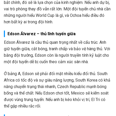
bắt chính, đó sẽ là lựa chọn của kinh nghiệm. Nếu anh dự bị,
vai trò phòng thay đồ vẫn rất lớn. Một đội tuyển chủ nhà cần
những người hiểu World Cup là gì, và Ochoa hiểu điều đó
hơn bất kỳ ai trong đội hình.
Edson Álvarez – thủ lĩnh tuyến giữa
Edson Álvarez là cầu thủ quan trọng nhất về cấu trúc. Anh
giữ tuyến giữa, cắt bóng, tranh chấp và bảo vệ hàng thủ. Với
băng đội trưởng, Edson còn là người truyền tính kỷ luật cho
một đội tuyển dễ bị cuốn theo cảm xúc sân nhà.
Ở bảng A, Edson sẽ phải đối mặt nhiều kiểu đối thủ. South
Africa có tốc độ và sự giàu năng lượng, South Korea có khả
năng chuyển trạng thái nhanh, Czech Republic mạnh bóng
bổng và thể chất. Nếu Edson chơi tốt, Mexico sẽ kiểm soát
được vùng trung tuyến. Nếu anh bị kéo khỏi vị trí, El Tri có
thể gặp nhiều rắc rối.