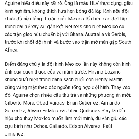
Aguirre hiểu điều này rất rõ. Ông là mẫu HLV thực dụng, giàu
kinh nghiệm, không thích hứa hẹn bóng đá lấp lánh nếu đội
chưa đủ nền tảng. Trước giải, Mexico tổ chức các đợt tập
trung dài để xây sự gắn kết. Reuters cho biết Mexico có
các trận giao hữu chuẩn bị với Ghana, Australia và Serbia,
trước khi chốt đội hình và bước vào trận mở màn gặp South
Africa.
Điểm đáng chú ý là đội hình Mexico lần này không còn hình
ảnh quá quen thuộc của vài năm trước. Hirving Lozano
không xuất hiện trong danh sách cuối, còn Henry Martín
cũng vắng mặt theo các nguồn tổng hợp đội hình. Thay vào
đó, Aguirre chọn nhiều cầu thủ trẻ và những phương án mới:
Gilberto Mora, Obed Vargas, Brian Gutiérrez, Armando
González, Álvaro Fidalgo và Julián Quiñones. Đây là dấu
hiệu cho thấy Mexico muốn làm mới mình, dù vẫn giữ các
cựu binh như Ochoa, Gallardo, Edson Álvarez, Raúl
Jiménez.