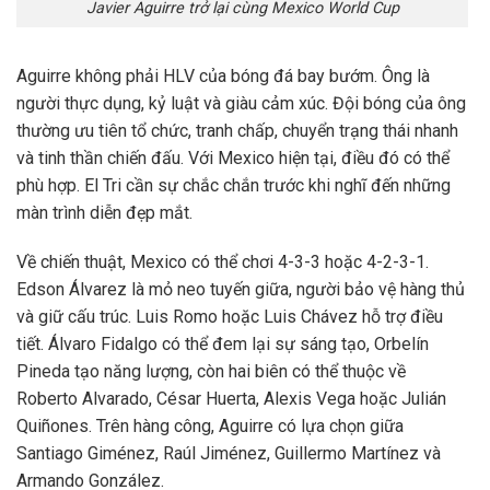
Javier Aguirre trở lại cùng Mexico World Cup
Aguirre không phải HLV của bóng đá bay bướm. Ông là
người thực dụng, kỷ luật và giàu cảm xúc. Đội bóng của ông
thường ưu tiên tổ chức, tranh chấp, chuyển trạng thái nhanh
và tinh thần chiến đấu. Với Mexico hiện tại, điều đó có thể
phù hợp. El Tri cần sự chắc chắn trước khi nghĩ đến những
màn trình diễn đẹp mắt.
Về chiến thuật, Mexico có thể chơi 4-3-3 hoặc 4-2-3-1.
Edson Álvarez là mỏ neo tuyến giữa, người bảo vệ hàng thủ
và giữ cấu trúc. Luis Romo hoặc Luis Chávez hỗ trợ điều
tiết. Álvaro Fidalgo có thể đem lại sự sáng tạo, Orbelín
Pineda tạo năng lượng, còn hai biên có thể thuộc về
Roberto Alvarado, César Huerta, Alexis Vega hoặc Julián
Quiñones. Trên hàng công, Aguirre có lựa chọn giữa
Santiago Giménez, Raúl Jiménez, Guillermo Martínez và
Armando González.