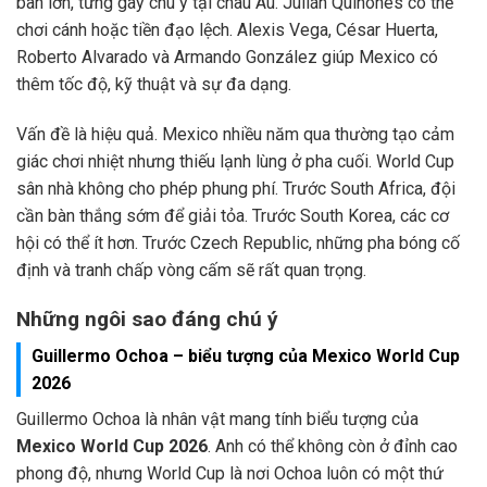
bàn lớn, từng gây chú ý tại châu Âu. Julián Quiñones có thể
chơi cánh hoặc tiền đạo lệch. Alexis Vega, César Huerta,
Roberto Alvarado và Armando González giúp Mexico có
thêm tốc độ, kỹ thuật và sự đa dạng.
Vấn đề là hiệu quả. Mexico nhiều năm qua thường tạo cảm
giác chơi nhiệt nhưng thiếu lạnh lùng ở pha cuối. World Cup
sân nhà không cho phép phung phí. Trước South Africa, đội
cần bàn thắng sớm để giải tỏa. Trước South Korea, các cơ
hội có thể ít hơn. Trước Czech Republic, những pha bóng cố
định và tranh chấp vòng cấm sẽ rất quan trọng.
Những ngôi sao đáng chú ý
Guillermo Ochoa – biểu tượng của Mexico World Cup
2026
Guillermo Ochoa là nhân vật mang tính biểu tượng của
Mexico World Cup 2026
. Anh có thể không còn ở đỉnh cao
phong độ, nhưng World Cup là nơi Ochoa luôn có một thứ