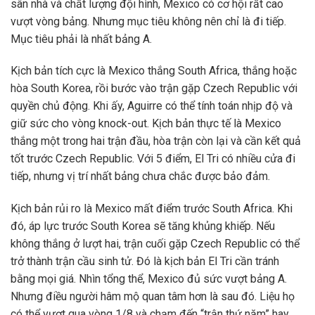
sân nhà và chất lượng đội hình, Mexico có cơ hội rất cao
vượt vòng bảng. Nhưng mục tiêu không nên chỉ là đi tiếp.
Mục tiêu phải là nhất bảng A.
Kịch bản tích cực là Mexico thắng South Africa, thắng hoặc
hòa South Korea, rồi bước vào trận gặp Czech Republic với
quyền chủ động. Khi ấy, Aguirre có thể tính toán nhịp độ và
giữ sức cho vòng knock-out. Kịch bản thực tế là Mexico
thắng một trong hai trận đầu, hòa trận còn lại và cần kết quả
tốt trước Czech Republic. Với 5 điểm, El Tri có nhiều cửa đi
tiếp, nhưng vị trí nhất bảng chưa chắc được bảo đảm.
Kịch bản rủi ro là Mexico mất điểm trước South Africa. Khi
đó, áp lực trước South Korea sẽ tăng khủng khiếp. Nếu
không thắng ở lượt hai, trận cuối gặp Czech Republic có thể
trở thành trận cầu sinh tử. Đó là kịch bản El Tri cần tránh
bằng mọi giá. Nhìn tổng thể, Mexico đủ sức vượt bảng A.
Nhưng điều người hâm mộ quan tâm hơn là sau đó. Liệu họ
có thể vượt qua vòng 1/8 và chạm đến “trận thứ năm” hay