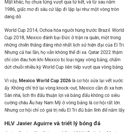
Mặt khác, họ chưa từng vượt qua tứ kết, và từ sau năm
1986, giấc mơ đi sâu cứ lặp đi lặp lại như một vòng tròn
dang dở.
World Cup 2014, Ochoa hóa người hùng trước Brazil. World
Cup 2018, Mexico đánh bại Đức ở trận ra quân, một trong
những chiến thắng đáng nhớ nhất lịch sử hiện đại của El Tri.
Nhưng cả hai lần, họ vẫn không thể đi xa. Qatar 2022 thậm
chí còn đau hơn khi Mexico bị loại ngay vòng bảng, chấm
dứt chuỗi nhiều kỳ World Cup liên tiếp vượt qua vòng bảng.
Vì vậy,
Mexico World Cup 2026
là cơ hội sửa lại vết xước
ấy. Không chỉ trở lại vòng knock-out, Mexico cần đi xa hơn.
Sân nhà, lịch thi đấu thuận lợi và bảng đấu không có siêu
cường châu Âu hay Nam Mỹ ở vòng bảng là cơ hội rất lớn.
Nhưng cơ hội chỉ có giá trị nếu El Tri đủ bản lĩnh để nắm lấy.
HLV Javier Aguirre và triết lý bóng đá