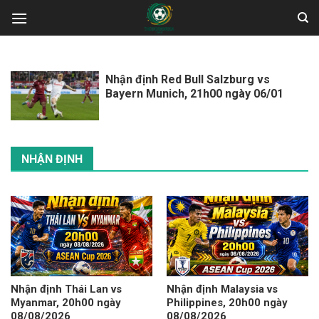
Skip
to
content
Nhận định Red Bull Salzburg vs
Bayern Munich, 21h00 ngày 06/01
NHẬN ĐỊNH
Nhận định Thái Lan vs
Nhận định Malaysia vs
Myanmar, 20h00 ngày
Philippines, 20h00 ngày
08/08/2026
08/08/2026