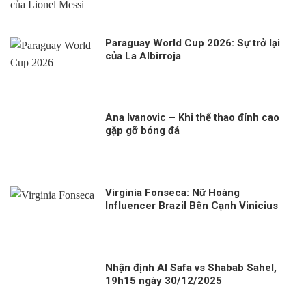
Paraguay World Cup 2026: Sự trở lại
của La Albirroja
Ana Ivanovic – Khi thể thao đỉnh cao
gặp gỡ bóng đá
Virginia Fonseca: Nữ Hoàng
Influencer Brazil Bên Cạnh Vinicius
Jr
Nhận định Al Safa vs Shabab Sahel,
19h15 ngày 30/12/2025