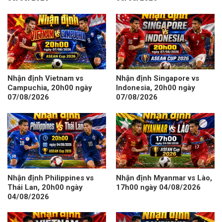
Nhận định Vietnam vs
Nhận định Singapore vs
Campuchia, 20h00 ngày
Indonesia, 20h00 ngày
07/08/2026
07/08/2026
Nhận định Philippines vs
Nhận định Myanmar vs Lào,
Thái Lan, 20h00 ngày
17h00 ngày 04/08/2026
04/08/2026