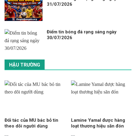
31/07/2026
Điểm tin bóng đá rạng sáng ngày
30/07/2026
HẬU TRƯỜNG
Đối tác của MU bác bỏ tin
Lamine Yamal được hàng
theo dõi người dùng
loạt thương hiệu săn đón