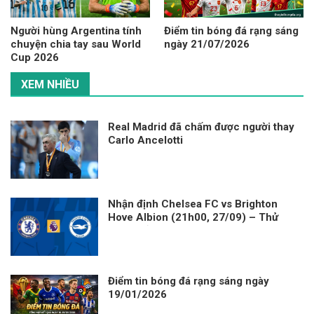
Người hùng Argentina tính
Điểm tin bóng đá rạng sáng
chuyện chia tay sau World
ngày 21/07/2026
Cup 2026
XEM NHIỀU
Real Madrid đã chấm được người thay
Carlo Ancelotti
Nhận định Chelsea FC vs Brighton
Hove Albion (21h00, 27/09) – Thử
thách bản lĩnh tại Stamford Bridge
Điểm tin bóng đá rạng sáng ngày
19/01/2026