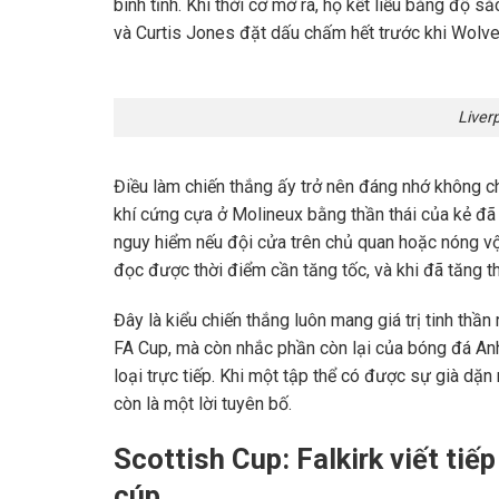
bình tĩnh. Khi thời cơ mở ra, họ kết liễu bằng độ s
và Curtis Jones đặt dấu chấm hết trước khi Wolves
Liver
Điều làm chiến thắng ấy trở nên đáng nhớ không ch
khí cứng cựa ở Molineux bằng thần thái của kẻ đã 
nguy hiểm nếu đội cửa trên chủ quan hoặc nóng vội
đọc được thời điểm cần tăng tốc, và khi đã tăng th
Đây là kiểu chiến thắng luôn mang giá trị tinh thầ
FA Cup, mà còn nhắc phần còn lại của bóng đá Anh
loại trực tiếp. Khi một tập thể có được sự già dặn
còn là một lời tuyên bố.
Scottish Cup: Falkirk viết tiế
cúp