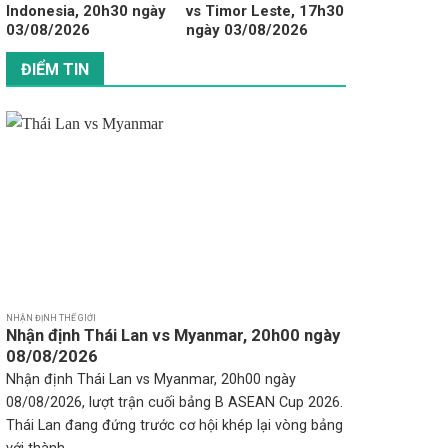
Indonesia, 20h30 ngày
vs Timor Leste, 17h30
03/08/2026
ngày 03/08/2026
ĐIỂM TIN
NHẬN ĐỊNH THẾ GIỚI
Nhận định Thái Lan vs Myanmar, 20h00 ngày
08/08/2026
Nhận định Thái Lan vs Myanmar, 20h00 ngày
08/08/2026, lượt trận cuối bảng B ASEAN Cup 2026.
Thái Lan đang đứng trước cơ hội khép lại vòng bảng