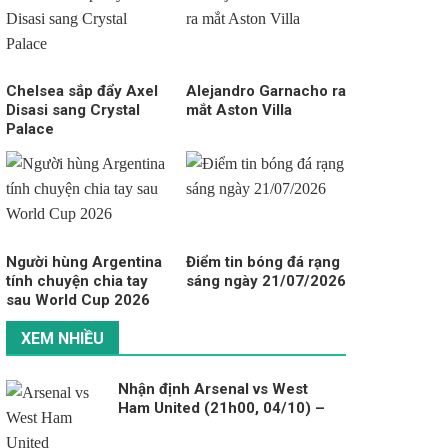
Chelsea sắp đẩy Axel
Alejandro Garnacho ra
Disasi sang Crystal
mắt Aston Villa
Palace
Người hùng Argentina
Điểm tin bóng đá rạng
tính chuyện chia tay
sáng ngày 21/07/2026
sau World Cup 2026
XEM NHIỀU
Nhận định Arsenal vs West
Ham United (21h00, 04/10) –
Quyết định tại Emirates