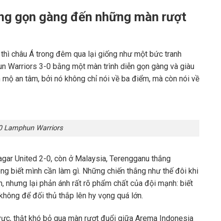
ắng gọn gàng đến những màn rượt
 thì châu Á trong đêm qua lại giống như một bức tranh
n Warriors 3-0 bằng một màn trình diễn gọn gàng và giàu
 mộ an tâm, bởi nó không chỉ nói về ba điểm, mà còn nói về
-0 Lamphun Warriors
agar United 2-0, còn ở Malaysia, Terengganu thắng
g biết mình cần làm gì. Những chiến thắng như thế đôi khi
 nhưng lại phản ánh rất rõ phẩm chất của đội mạnh: biết
 không để đối thủ thắp lên hy vọng quá lớn.
vực, thật khó bỏ qua màn rượt đuổi giữa Arema Indonesia