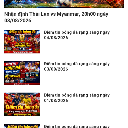
Nhận định Thái Lan vs Myanmar, 20h00 ngày
08/08/2026
Điểm tin bóng đá rạng sáng ngày
04/08/2026
Điểm tin bóng đá rạng sáng ngày
03/08/2026
Điểm tin bóng đá rạng sáng ngày
01/08/2026
Điểm tin bóng đá rạng sáng ngày