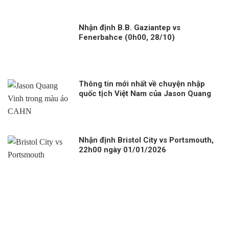
Nhận định B.B. Gaziantep vs
Fenerbahce (0h00, 28/10)
Thông tin mới nhất về chuyện nhập
quốc tịch Việt Nam của Jason Quang
Vinh
Nhận định Bristol City vs Portsmouth,
22h00 ngày 01/01/2026