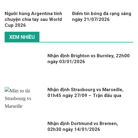
Người hùng Argentina tính
Điểm tin bóng đá rạng sáng
chuyện chia tay sau World
ngày 21/07/2026
Cup 2026
XEM NHIỀU
Nhận định Brighton vs Burnley, 22h00
ngày 03/01/2026
Nhận định Strasbourg vs Marseille,
01h45 ngày 27/09 – Trận đấu qua
lăng kính khán đài
Nhận định Dortmund vs Bremen,
02h30 ngày 14/01/2026