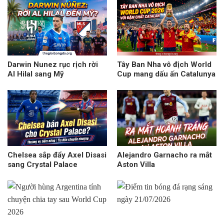
Darwin Nunez rục rịch rời
Tây Ban Nha vô địch World
Al Hilal sang Mỹ
Cup mang dấu ấn Catalunya
Chelsea sắp đẩy Axel Disasi
Alejandro Garnacho ra mắt
sang Crystal Palace
Aston Villa