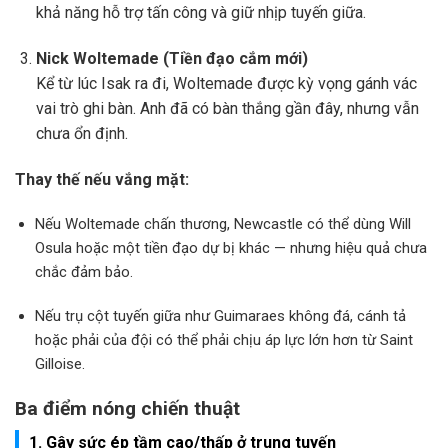
khả năng hỗ trợ tấn công và giữ nhịp tuyến giữa.
Nick Woltemade (Tiền đạo cắm mới)
Kể từ lúc Isak ra đi, Woltemade được kỳ vọng gánh vác
vai trò ghi bàn. Anh đã có bàn thắng gần đây, nhưng vẫn
chưa ổn định.
Thay thế nếu vắng mặt:
Nếu Woltemade chấn thương, Newcastle có thể dùng Will
Osula hoặc một tiền đạo dự bị khác — nhưng hiệu quả chưa
chắc đảm bảo.
Nếu trụ cột tuyến giữa như Guimaraes không đá, cánh tả
hoặc phải của đội có thể phải chịu áp lực lớn hơn từ Saint
Gilloise.
Ba điểm nóng chiến thuật
1. Gây sức ép tầm cao/thấp ở trung tuyến