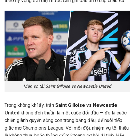
theo hy vọng đại diện nước Anh ghi dấu ấn ở cúp châu Âu.
Màn so tài Saint Gilloise vs Newcastle United
Trong không khí ấy, trận
Saint Gilloise vs Newcastle
United
không đơn thuần là một cuộc đối đầu — đó là cuộc
chiến giành quyền sống còn trong bảng đấu, để nuôi tiếp
giấc mơ Champions League. Với mỗi đội, nhiệm vụ tối thiểu
là không thua, hoặc thắng để mở toang cơ hội đi tiếp. Hãy