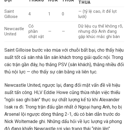
ĐỘI
THẮNG
HOÀ
THUA
THUA
Saint
— (tỷ lệ cao, ít để lọt
4
1
0
Gilloise
lưới)
Có
Dữ liệu cụ thể không rõ,
Newcastle
phần
—
—
nhưng đội Anh đang
United
chật vật
gặp khúc mắc ghi bàn
Saint Gilloise bước vào mùa với chuỗi bất bại, cho thấy hiệu
suất tốt cả sân nhà lẫn sân khách trong giải quốc nội. Trong
các trận gần đây, họ thắng PSV (sân khách), thắng nhiều đối
thủ nội lực — cho thấy sự cân bằng và liên tục.
Newcastle United, ngược lại, đang đối mặt vấn đề về hiệu
suất tấn công. HLV Eddie Howe cũng thừa nhận việc thiếu
“ngôi sao ghi bàn” thực sự chất lượng kể từ khi Alexander
Isak ra đi. Trong trận đấu gần nhất ở Ngoại hạng Anh, họ bị
Arsenal lội ngược dòng thắng 2-1, dù có bàn dẫn trước do
Nick Woltemade ghi. Những dấu hỏi về lực lượng và phong
độ đang khiến Newcastle rơi vào trạng thái “nhìn lên”.