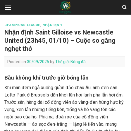
Skip
to
content
CHAMPIONS LEAGUE
,
NHẬN ĐỊNH
Nhận định Saint Gilloise vs Newcastle
United (23h45, 01/10) – Cuộc so găng
nghẹt thở
Posted on
30/09/2025
by
Thế giới Bóng đá
Bầu không khí trước giờ bóng lăn
Khi màn đêm ngả xuống quần đảo châu Âu, ánh đèn sân
Lotto Park ở Brussels dần khơi lên hơi lạnh pha lẫn hơi ẩm.
Trước sân, hàng dài cổ động viên áo vàng-đen hừng hực kỳ
vọng, xen lẫn những tiếng kèn, trống và hô vang tên các
ngôi sao của họ. Phía xa, đoàn xe của cổ động viên
Newcastle — áo sọc đen-trắng — lặng lẽ tiến vào, mang