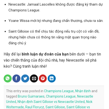
Newcastle: Jamaal Lascelles không được đăng ký tham dự
Champions League.
Yoane Wissa mới ký nhưng đang chấn thương, chưa ra sân.
Saint Gilloise có thể chịu tác động nếu trụ cột có vấn đề,
nhưng hiện chưa có thông tin vắng mặt quan trọng nào
đáng chú ý.
Hãy để lại
bình luận dự đoán của bạn
bên dưới — bạn tin
vào chiến thắng của đội chủ nhà, hay Newcastle sẽ phá
kèo? Cùng tranh luận nhé!
This entry was posted in
Champions League
,
Nhận Định
and
tagged
Bruno Guimaraes
,
Champions League
,
Newcastle
United
,
Nhận định Saint Gilloise vs Newcastle United
,
Nick
Woltemade
,
Raul Florucz
,
Saint Gilloise
,
Saint Gilloise vs