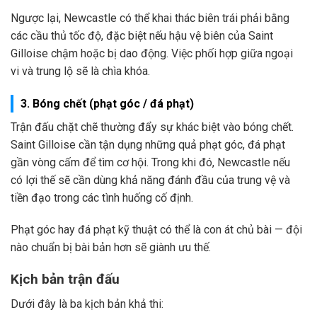
Ngược lại, Newcastle có thể khai thác biên trái phải bằng
các cầu thủ tốc độ, đặc biệt nếu hậu vệ biên của Saint
Gilloise chậm hoặc bị dao động. Việc phối hợp giữa ngoại
vi và trung lộ sẽ là chìa khóa.
3. Bóng chết (phạt góc / đá phạt)
Trận đấu chặt chẽ thường đẩy sự khác biệt vào bóng chết.
Saint Gilloise cần tận dụng những quả phạt góc, đá phạt
gần vòng cấm để tìm cơ hội. Trong khi đó, Newcastle nếu
có lợi thế sẽ cần dùng khả năng đánh đầu của trung vệ và
tiền đạo trong các tình huống cố định.
Phạt góc hay đá phạt kỹ thuật có thể là con át chủ bài — đội
nào chuẩn bị bài bản hơn sẽ giành ưu thế.
Kịch bản trận đấu
Dưới đây là ba kịch bản khả thi: