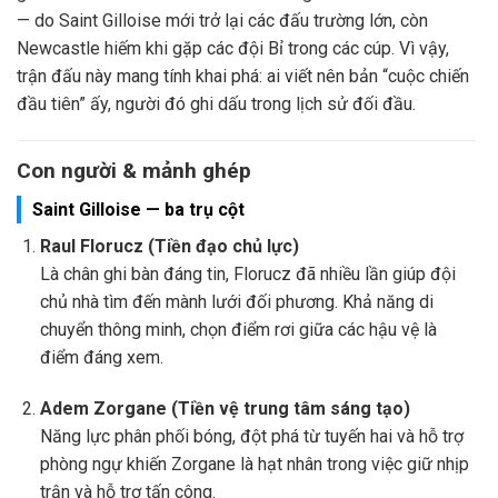
— do Saint Gilloise mới trở lại các đấu trường lớn, còn
Newcastle hiếm khi gặp các đội Bỉ trong các cúp. Vì vậy,
trận đấu này mang tính khai phá: ai viết nên bản “cuộc chiến
đầu tiên” ấy, người đó ghi dấu trong lịch sử đối đầu.
Con người & mảnh ghép
Saint Gilloise — ba trụ cột
Raul Florucz (Tiền đạo chủ lực)
Là chân ghi bàn đáng tin, Florucz đã nhiều lần giúp đội
chủ nhà tìm đến mành lưới đối phương. Khả năng di
chuyển thông minh, chọn điểm rơi giữa các hậu vệ là
điểm đáng xem.
Adem Zorgane (Tiền vệ trung tâm sáng tạo)
Năng lực phân phối bóng, đột phá từ tuyến hai và hỗ trợ
phòng ngự khiến Zorgane là hạt nhân trong việc giữ nhịp
trận và hỗ trợ tấn công.