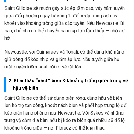
Saint Gilloise sẽ muốn gây sức ép tầm cao, vây hãm tuyến
giữa đối phương ngay từ vòng 1, để cướp bóng sớm và
khoét vào khoảng trống giữa các tuyến. Nếu Newcastle lùi
sâu, chủ nhà có thể chuyển sang áp lực tầm thấp — chờ sơ
hở.
Newcastle, với Guimaraes và Tonali, có thể dùng khả năng
giữ bóng để kéo nhịp và giảm áp lực. Nếu tuyến giữa họ
mất quyền kiểm soát, rủi ro sẽ rất lớn.
2. Khai thác “nách” biên & khoảng trống giữa trung vệ
– hậu vệ biên
Saint Gilloise có thể sử dụng biên rộng, dùng hậu vệ biên
lên hỗ trợ tấn công, khoét nách biên và phối hợp trung lộ để
kéo giãn hàng phòng ngự Newcastle. Với Sykes và những
trung vệ cầm địa bàn, nếu bị kéo ra biên quá nhiều sẽ để lộ
khoảng trống giữa — nơi Florucz có thể khai thác.