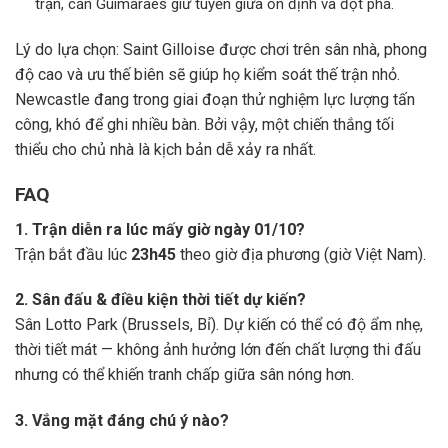
trận, cần Guimaraes giữ tuyến giữa ổn định và đột phá.
Lý do lựa chọn: Saint Gilloise được chơi trên sân nhà, phong
độ cao và ưu thế biên sẽ giúp họ kiểm soát thế trận nhỏ.
Newcastle đang trong giai đoạn thử nghiệm lực lượng tấn
công, khó để ghi nhiều bàn. Bởi vậy, một chiến thắng tối
thiểu cho chủ nhà là kịch bản dễ xảy ra nhất.
FAQ
1. Trận diễn ra lúc mấy giờ ngày 01/10?
Trận bắt đầu lúc
23h45
theo giờ địa phương (giờ Việt Nam).
2. Sân đấu & điều kiện thời tiết dự kiến?
Sân Lotto Park (Brussels, Bỉ). Dự kiến có thể có độ ẩm nhẹ,
thời tiết mát — không ảnh hưởng lớn đến chất lượng thi đấu
nhưng có thể khiến tranh chấp giữa sân nóng hơn.
3. Vắng mặt đáng chú ý nào?