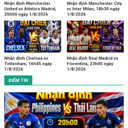
Nhận định Manchester
Nhận định Manchester City
United vs Atletico Madrid,
vs Inter Milan, 18h30 ngày
20h00 ngày 1/8/2026
1/8/2026
Nhận định Chelsea vs
Nhận định Real Madrid vs
Tottenham, 16h45 ngày
Fiorentina, 23h00 ngày
1/8/2026
1/8/2026
ĐIỂM TIN