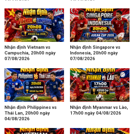
Nhận định Vietnam vs
Nhận định Singapore vs
Campuchia, 20h00 ngày
Indonesia, 20h00 ngày
07/08/2026
07/08/2026
Nhận định Philippines vs
Nhận định Myanmar vs Lào,
Thái Lan, 20h00 ngày
17h00 ngày 04/08/2026
04/08/2026