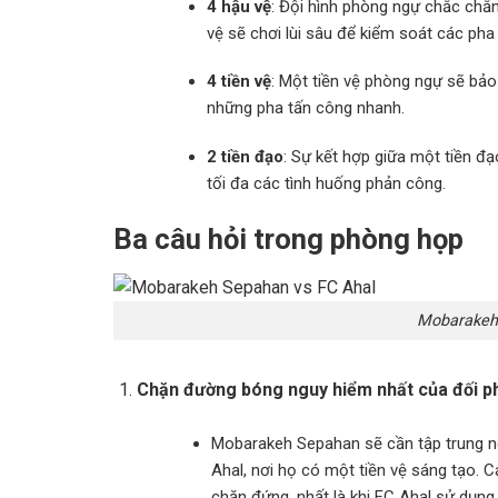
4 hậu vệ
: Đội hình phòng ngự chắc chắn
vệ sẽ chơi lùi sâu để kiểm soát các ph
4 tiền vệ
: Một tiền vệ phòng ngự sẽ bảo 
những pha tấn công nhanh.
2 tiền đạo
: Sự kết hợp giữa một tiền đ
tối đa các tình huống phản công.
Ba câu hỏi trong phòng họp
Mobarakeh 
Chặn đường bóng nguy hiểm nhất của đối p
Mobarakeh Sepahan sẽ cần tập trung n
Ahal, nơi họ có một tiền vệ sáng tạo.
chặn đứng, nhất là khi FC Ahal sử dụng