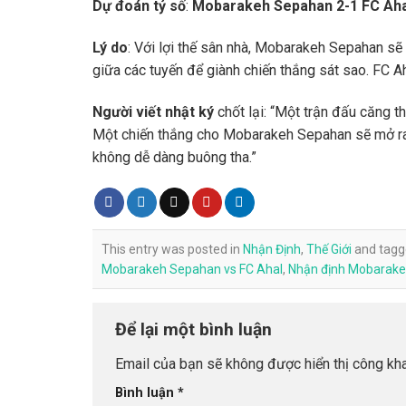
Dự đoán tỷ số
:
Mobarakeh Sepahan 2-1 FC Aha
Lý do
: Với lợi thế sân nhà, Mobarakeh Sepahan sẽ 
giữa các tuyến để giành chiến thắng sát sao. FC A
Người viết nhật ký
chốt lại: “Một trận đấu căng t
Một chiến thắng cho Mobarakeh Sepahan sẽ mở ra
không dễ dàng buông tha.”
This entry was posted in
Nhận Định
,
Thế Giới
and tag
Mobarakeh Sepahan vs FC Ahal
,
Nhận định Mobarake
Để lại một bình luận
Email của bạn sẽ không được hiển thị công kha
Bình luận
*