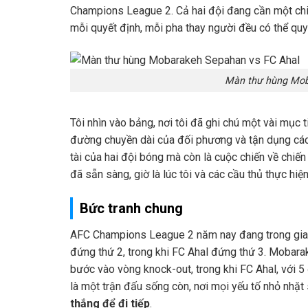
Champions League 2. Cả hai đội đang cần một chiến
mỗi quyết định, mỗi pha thay người đều có thể quy
Màn thư hùng Mob
Tôi nhìn vào bảng, nơi tôi đã ghi chú một vài mục 
đường chuyền dài của đối phương và tận dụng các 
tài của hai đội bóng mà còn là cuộc chiến về chiến
đã sẵn sàng, giờ là lúc tôi và các cầu thủ thực hiệ
Bức tranh chung
AFC Champions League 2 năm nay đang trong giai 
đứng thứ 2, trong khi FC Ahal đứng thứ 3. Mobara
bước vào vòng knock-out, trong khi FC Ahal, với 5
là một trận đấu sống còn, nơi mọi yếu tố nhỏ nhặt
thắng để đi tiếp
.