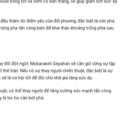
 soát bóng tốt và sớm có bàn thắng, sẽ giúp giảm bớt sức ép
t đầu thăm dò điểm yếu của đối phương, đặc biệt là các pha
ững pha tấn công biên để khai thác khoảng trống phía sau
hay đổi đột ngột. Mobarakeh Sepahan sẽ cần giữ vững sự tập
 thế trận. Nếu có sự thay người chiến thuật, đặc biệt là sự
sẽ là cơ hội tốt để đội chủ nhà gia tăng sức ép.
thuật, có thể thay người để tăng cường sức mạnh tấn công.
 là lúc họ cần bứt phá.