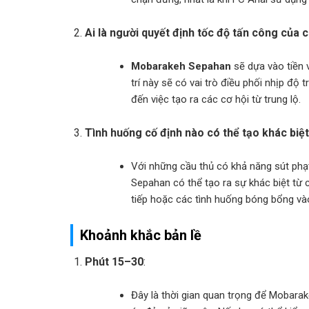
Ai là người quyết định tốc độ tấn công của 
Mobarakeh Sepahan
sẽ dựa vào tiền 
trí này sẽ có vai trò điều phối nhịp độ
đến việc tạo ra các cơ hội từ trung lộ.
Tình huống cố định nào có thể tạo khác biệ
Với những cầu thủ có khả năng sút ph
Sepahan có thể tạo ra sự khác biệt từ 
tiếp hoặc các tình huống bóng bổng và
Khoảnh khắc bản lề
Phút 15–30
:
Đây là thời gian quan trọng để Mobarak