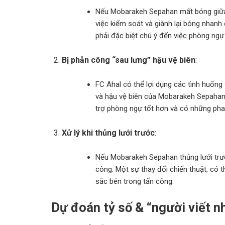
Nếu Mobarakeh Sepahan mất bóng giữa 
việc kiểm soát và giành lại bóng nhanh
phải đặc biệt chú ý đến việc phòng ngự
Bị phản công “sau lưng” hậu vệ biên
:
FC Ahal có thể lợi dụng các tình huống
và hậu vệ biên của Mobarakeh Sepahan.
trợ phòng ngự tốt hơn và có những pha 
Xử lý khi thủng lưới trước
:
Nếu Mobarakeh Sepahan thủng lưới trước,
công. Một sự thay đổi chiến thuật, có t
sắc bén trong tấn công.
Dự đoán tỷ số & “người viết nh