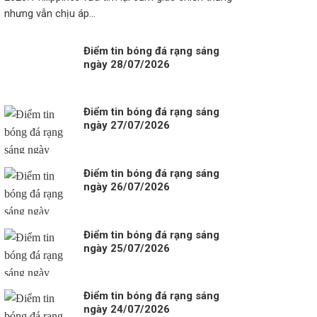
nhưng vẫn chịu áp...
Điểm tin bóng đá rạng sáng
ngày 28/07/2026
Điểm tin bóng đá rạng sáng
ngày 27/07/2026
Điểm tin bóng đá rạng sáng
ngày 26/07/2026
Điểm tin bóng đá rạng sáng
ngày 25/07/2026
Điểm tin bóng đá rạng sáng
ngày 24/07/2026