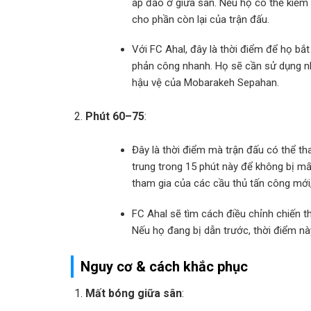
áp đảo ở giữa sân. Nếu họ có thể kiểm
cho phần còn lại của trận đấu.
Với FC Ahal, đây là thời điểm để họ bắ
phản công nhanh. Họ sẽ cần sử dụng nh
hậu vệ của Mobarakeh Sepahan.
Phút 60–75
:
Đây là thời điểm mà trận đấu có thể t
trung trong 15 phút này để không bị mất
tham gia của các cầu thủ tấn công mới, 
FC Ahal sẽ tìm cách điều chỉnh chiến 
Nếu họ đang bị dẫn trước, thời điểm này
Nguy cơ & cách khắc phục
Mất bóng giữa sân
: