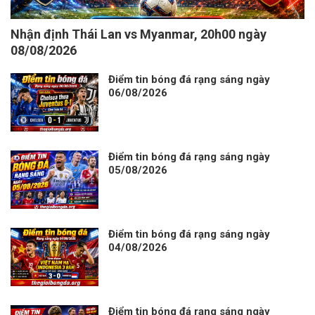
Nhận định Thái Lan vs Myanmar, 20h00 ngày
08/08/2026
Điểm tin bóng đá rạng sáng ngày
06/08/2026
Điểm tin bóng đá rạng sáng ngày
05/08/2026
Điểm tin bóng đá rạng sáng ngày
04/08/2026
Điểm tin bóng đá rạng sáng ngày