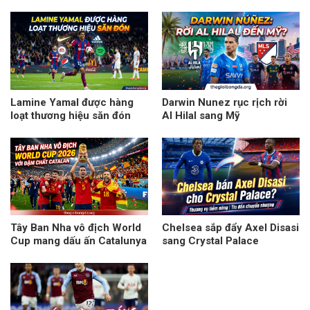
Lamine Yamal được hàng
Darwin Nunez rục rịch rời
loạt thương hiệu săn đón
Al Hilal sang Mỹ
Tây Ban Nha vô địch World
Chelsea sắp đẩy Axel Disasi
Cup mang dấu ấn Catalunya
sang Crystal Palace