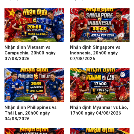
Nhận định Vietnam vs
Nhận định Singapore vs
Campuchia, 20h00 ngày
Indonesia, 20h00 ngày
07/08/2026
07/08/2026
Nhận định Philippines vs
Nhận định Myanmar vs Lào,
Thái Lan, 20h00 ngày
17h00 ngày 04/08/2026
04/08/2026