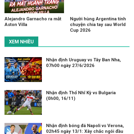
Alejandro Garnacho ra mắt
Người hùng Argentina tính
Aston Villa
chuyện chia tay sau World
Cup 2026
XEM NHIỀU
Nhận định Uruguay vs Tây Ban Nha,
07h00 ngày 27/6/2026
Nhận định Thổ Nhĩ Kỳ vs Bulgaria
(0h00, 16/11)
Nhận định bóng đá Napoli vs Verona,
02h45 ngày 13/1: Xây chắc ngôi đầu