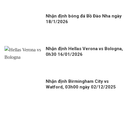
Nhận định bóng đá Bồ Đào Nha ngày
18/1/2026
Nhận định Hellas Verona vs Bologna,
0h30 16/01/2026
Nhận định Birmingham City vs
Watford, 03h00 ngày 02/12/2025