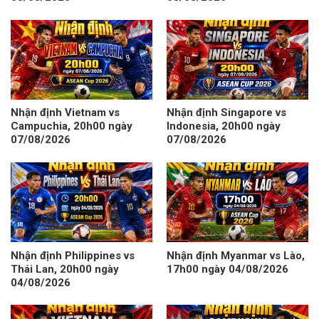
Nhận định Vietnam vs
Nhận định Singapore vs
Campuchia, 20h00 ngày
Indonesia, 20h00 ngày
07/08/2026
07/08/2026
Nhận định Philippines vs
Nhận định Myanmar vs Lào,
Thái Lan, 20h00 ngày
17h00 ngày 04/08/2026
04/08/2026