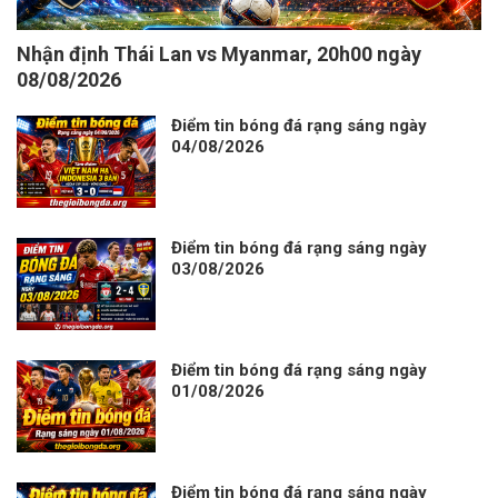
Nhận định Thái Lan vs Myanmar, 20h00 ngày
08/08/2026
Điểm tin bóng đá rạng sáng ngày
04/08/2026
Điểm tin bóng đá rạng sáng ngày
03/08/2026
Điểm tin bóng đá rạng sáng ngày
01/08/2026
Điểm tin bóng đá rạng sáng ngày