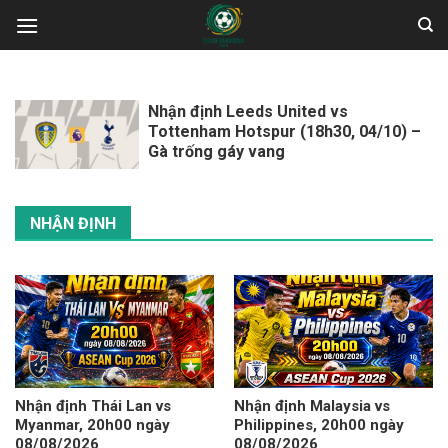
Skip
to
content
Nhận định Leeds United vs
Tottenham Hotspur (18h30, 04/10) –
Gà trống gáy vang
NHẬN ĐỊNH
Nhận định Thái Lan vs
Nhận định Malaysia vs
Myanmar, 20h00 ngày
Philippines, 20h00 ngày
08/08/2026
08/08/2026