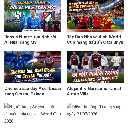
Darwin Nunez rục rịch rời
Tây Ban Nha vô địch World
Al Hilal sang Mỹ
Cup mang dấu ấn Catalunya
Chelsea sắp đẩy Axel Disasi
Alejandro Garnacho ra mắt
sang Crystal Palace
Aston Villa