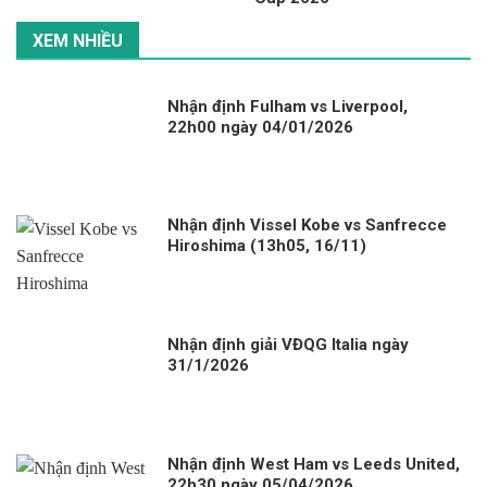
XEM NHIỀU
Nhận định Fulham vs Liverpool,
22h00 ngày 04/01/2026
Nhận định Vissel Kobe vs Sanfrecce
Hiroshima (13h05, 16/11)
Nhận định giải VĐQG Italia ngày
31/1/2026
Nhận định West Ham vs Leeds United,
22h30 ngày 05/04/2026