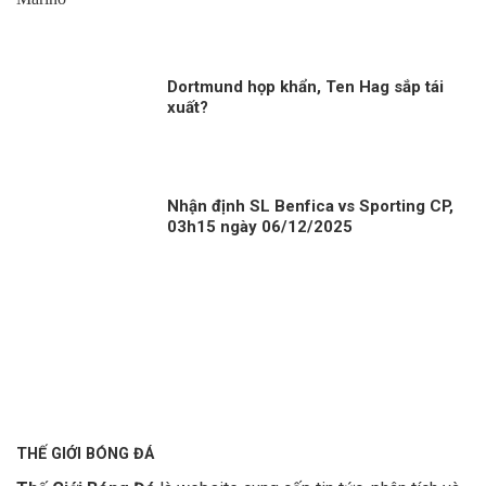
Dortmund họp khẩn, Ten Hag sắp tái
xuất?
Nhận định SL Benfica vs Sporting CP,
03h15 ngày 06/12/2025
THẾ GIỚI BÓNG ĐÁ