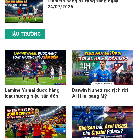
Điểm tin bóng đá rạng sáng ngày
24/07/2026
HẬU TRƯỜNG
Lamine Yamal được hàng
Darwin Nunez rục rịch rời
loạt thương hiệu săn đón
Al Hilal sang Mỹ