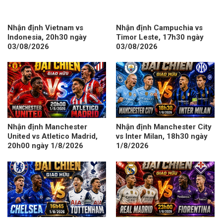
Nhận định Vietnam vs
Nhận định Campuchia vs
Indonesia, 20h30 ngày
Timor Leste, 17h30 ngày
03/08/2026
03/08/2026
Nhận định Manchester
Nhận định Manchester City
United vs Atletico Madrid,
vs Inter Milan, 18h30 ngày
20h00 ngày 1/8/2026
1/8/2026