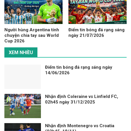
Người hùng Argentina tính
Điểm tin bóng đá rạng sáng
chuyện chia tay sau World
ngày 21/07/2026
Cup 2026
XEM NHIỀU
Điểm tin bóng đá rạng sáng ngày
14/06/2026
Nhận định Coleraine vs Linfield FC,
02h45 ngày 31/12/2025
Nhận định Montenegro vs Croatia