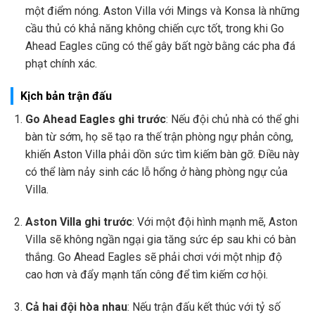
một điểm nóng. Aston Villa với Mings và Konsa là những
cầu thủ có khả năng không chiến cực tốt, trong khi Go
Ahead Eagles cũng có thể gây bất ngờ bằng các pha đá
phạt chính xác.
Kịch bản trận đấu
Go Ahead Eagles ghi trước
: Nếu đội chủ nhà có thể ghi
bàn từ sớm, họ sẽ tạo ra thế trận phòng ngự phản công,
khiến Aston Villa phải dồn sức tìm kiếm bàn gỡ. Điều này
có thể làm nảy sinh các lỗ hổng ở hàng phòng ngự của
Villa.
Aston Villa ghi trước
: Với một đội hình mạnh mẽ, Aston
Villa sẽ không ngần ngại gia tăng sức ép sau khi có bàn
thắng. Go Ahead Eagles sẽ phải chơi với một nhịp độ
cao hơn và đẩy mạnh tấn công để tìm kiếm cơ hội.
Cả hai đội hòa nhau
: Nếu trận đấu kết thúc với tỷ số