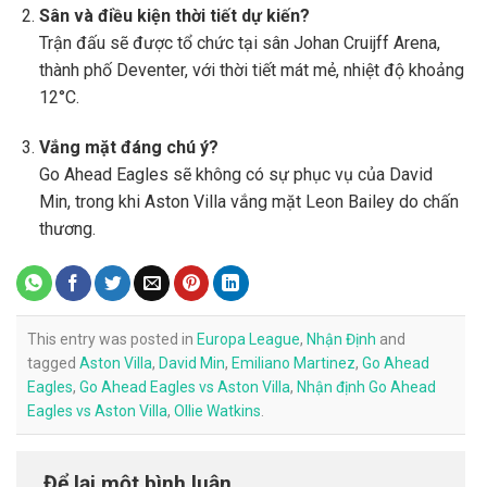
Sân và điều kiện thời tiết dự kiến?
Trận đấu sẽ được tổ chức tại sân Johan Cruijff Arena,
thành phố Deventer, với thời tiết mát mẻ, nhiệt độ khoảng
12°C.
Vắng mặt đáng chú ý?
Go Ahead Eagles sẽ không có sự phục vụ của David
Min, trong khi Aston Villa vắng mặt Leon Bailey do chấn
thương.
This entry was posted in
Europa League
,
Nhận Định
and
tagged
Aston Villa
,
David Min
,
Emiliano Martinez
,
Go Ahead
Eagles
,
Go Ahead Eagles vs Aston Villa
,
Nhận định Go Ahead
Eagles vs Aston Villa
,
Ollie Watkins
.
Để lại một bình luận