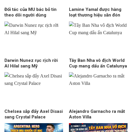
Đối tác của MU bác bỏ tin
Lamine Yamal được hàng
theo dõi người dùng
loạt thương hiệu săn đón
Darwin Nunez rục rịch rời
Tây Ban Nha vô địch World
Al Hilal sang Mỹ
Cup mang dấu ấn Catalunya
Chelsea sắp đẩy Axel Disasi
Alejandro Garnacho ra mắt
sang Crystal Palace
Aston Villa