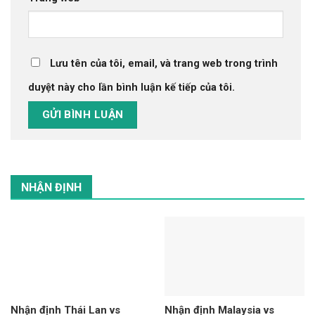
Lưu tên của tôi, email, và trang web trong trình
duyệt này cho lần bình luận kế tiếp của tôi.
NHẬN ĐỊNH
Nhận định Thái Lan vs
Nhận định Malaysia vs