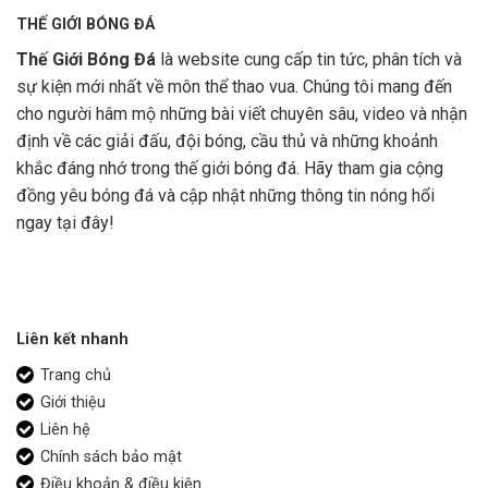
THẾ GIỚI BÓNG ĐÁ
Thế Giới Bóng Đá
là website cung cấp tin tức, phân tích và
sự kiện mới nhất về môn thể thao vua. Chúng tôi mang đến
cho người hâm mộ những bài viết chuyên sâu, video và nhận
định về các giải đấu, đội bóng, cầu thủ và những khoảnh
khắc đáng nhớ trong thế giới bóng đá. Hãy tham gia cộng
đồng yêu bóng đá và cập nhật những thông tin nóng hổi
ngay tại đây!
Liên kết nhanh
Trang chủ
Giới thiệu
Liên hệ
Chính sách bảo mật
Điều khoản & điều kiện