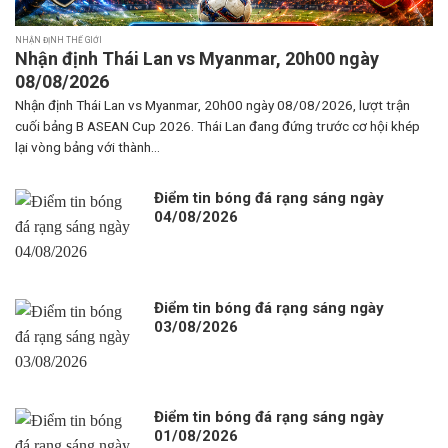
NHẬN ĐỊNH THẾ GIỚI
Nhận định Thái Lan vs Myanmar, 20h00 ngày
08/08/2026
Nhận định Thái Lan vs Myanmar, 20h00 ngày 08/08/2026, lượt trận
cuối bảng B ASEAN Cup 2026. Thái Lan đang đứng trước cơ hội khép
lại vòng bảng với thành...
Điểm tin bóng đá rạng sáng ngày
04/08/2026
Điểm tin bóng đá rạng sáng ngày
03/08/2026
Điểm tin bóng đá rạng sáng ngày
01/08/2026