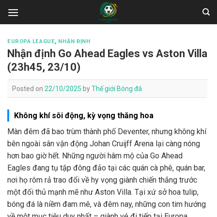
Skip
to
content
EUROPA LEAGUE
,
NHẬN ĐỊNH
Nhận định Go Ahead Eagles vs Aston Villa
(23h45, 23/10)
Posted on
22/10/2025
by
Thế giới Bóng đá
Không khí sôi động, kỳ vọng thăng hoa
Màn đêm đã bao trùm thành phố Deventer, nhưng không khí
bên ngoài sân vận động Johan Cruijff Arena lại càng nóng
hơn bao giờ hết. Những người hâm mộ của Go Ahead
Eagles đang tụ tập đông đảo tại các quán cà phê, quán bar,
nơi họ rôm rả trao đổi về hy vọng giành chiến thắng trước
một đối thủ mạnh mẽ như Aston Villa. Tại xứ sở hoa tulip,
bóng đá là niềm đam mê, và đêm nay, những con tim hướng
về một mục tiêu duy nhất – giành vé đi tiếp tại Europa