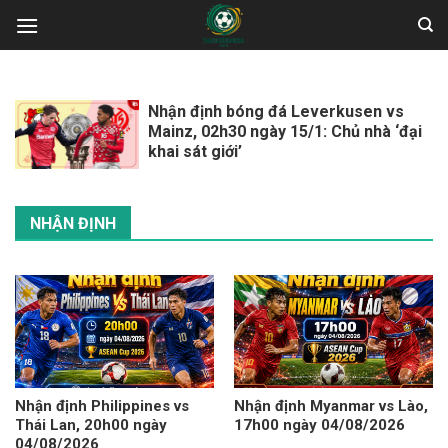
Skip
to
content
Nhận định bóng đá Leverkusen vs
Mainz, 02h30 ngày 15/1: Chủ nhà ‘đại
khai sát giới’
NHẬN ĐỊNH
Nhận định Philippines vs
Nhận định Myanmar vs Lào,
Thái Lan, 20h00 ngày
17h00 ngày 04/08/2026
04/08/2026