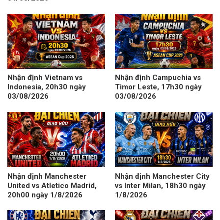
Nhận định Vietnam vs
Nhận định Campuchia vs
Indonesia, 20h30 ngày
Timor Leste, 17h30 ngày
03/08/2026
03/08/2026
Nhận định Manchester
Nhận định Manchester City
United vs Atletico Madrid,
vs Inter Milan, 18h30 ngày
20h00 ngày 1/8/2026
1/8/2026