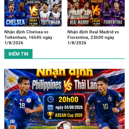
Nhận định Chelsea vs
Nhận định Real Madrid vs
Tottenham, 16h45 ngày
Fiorentina, 23h00 ngày
1/8/2026
1/8/2026
ĐIỂM TIN