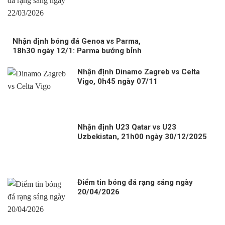
Nhận định bóng đá Genoa vs Parma,
18h30 ngày 12/1: Parma bướng bỉnh
Nhận định Dinamo Zagreb vs Celta
Vigo, 0h45 ngày 07/11
Nhận định U23 Qatar vs U23
Uzbekistan, 21h00 ngày 30/12/2025
Điểm tin bóng đá rạng sáng ngày
20/04/2026