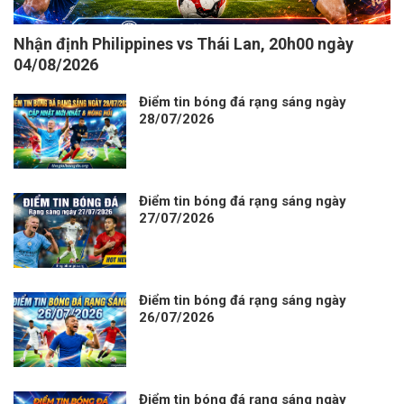
Nhận định Philippines vs Thái Lan, 20h00 ngày
04/08/2026
Điểm tin bóng đá rạng sáng ngày
28/07/2026
Điểm tin bóng đá rạng sáng ngày
27/07/2026
Điểm tin bóng đá rạng sáng ngày
26/07/2026
Điểm tin bóng đá rạng sáng ngày