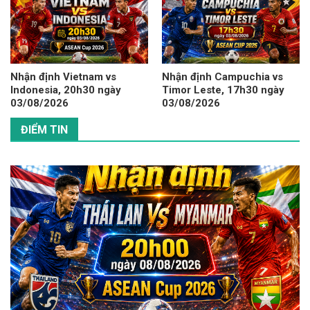
Nhận định Vietnam vs
Nhận định Campuchia vs
Indonesia, 20h30 ngày
Timor Leste, 17h30 ngày
03/08/2026
03/08/2026
ĐIỂM TIN