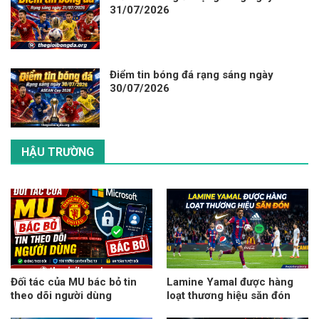
31/07/2026
Điểm tin bóng đá rạng sáng ngày
30/07/2026
HẬU TRƯỜNG
Đối tác của MU bác bỏ tin
Lamine Yamal được hàng
theo dõi người dùng
loạt thương hiệu săn đón