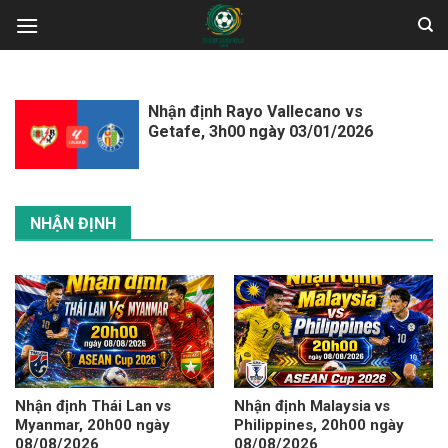
Skip
to
content
Nhận định Rayo Vallecano vs
Getafe, 3h00 ngày 03/01/2026
NHẬN ĐỊNH
Nhận định Thái Lan vs
Nhận định Malaysia vs
Myanmar, 20h00 ngày
Philippines, 20h00 ngày
08/08/2026
08/08/2026