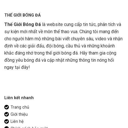
THẾ GIỚI BÓNG ĐÁ
Thế Giới Bóng Đá
là website cung cấp tin tức, phân tích và
sự kiện mới nhất về môn thể thao vua. Chúng tôi mang đến
cho người hâm mộ những bài viết chuyên sâu, video và nhận
định về các giải đấu, đội bóng, cầu thủ và những khoảnh
khắc đáng nhớ trong thế giới bóng đá. Hãy tham gia cộng
đồng yêu bóng đá và cập nhật những thông tin nóng hổi
ngay tại đây!
Liên kết nhanh
Trang chủ
Giới thiệu
Liên hệ