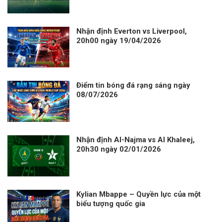
Nhận định Everton vs Liverpool,
20h00 ngày 19/04/2026
Điểm tin bóng đá rạng sáng ngày
08/07/2026
Nhận định Al-Najma vs Al Khaleej,
20h30 ngày 02/01/2026
Kylian Mbappe – Quyền lực của một
biểu tượng quốc gia