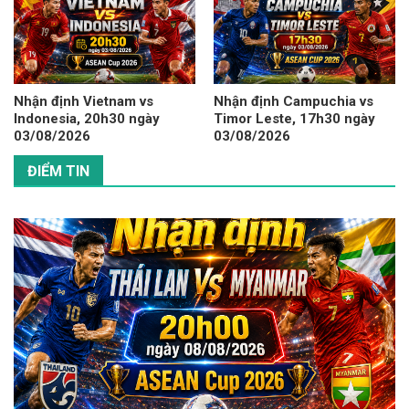
Nhận định Vietnam vs
Nhận định Campuchia vs
Indonesia, 20h30 ngày
Timor Leste, 17h30 ngày
03/08/2026
03/08/2026
ĐIỂM TIN