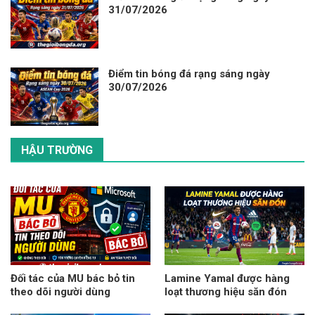
31/07/2026
Điểm tin bóng đá rạng sáng ngày
30/07/2026
HẬU TRƯỜNG
Đối tác của MU bác bỏ tin
Lamine Yamal được hàng
theo dõi người dùng
loạt thương hiệu săn đón