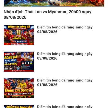
Nhận định Thái Lan vs Myanmar, 20h00 ngày
08/08/2026
Điểm tin bóng đá rạng sáng ngày
04/08/2026
Điểm tin bóng đá rạng sáng ngày
03/08/2026
Điểm tin bóng đá rạng sáng ngày
01/08/2026
Điểm tin bóng đá rạng sáng ngày