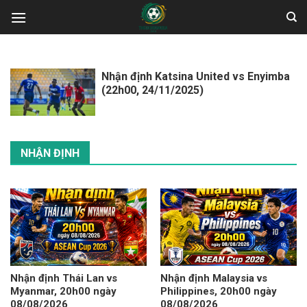
Skip
to
content
Nhận định Katsina United vs Enyimba
(22h00, 24/11/2025)
NHẬN ĐỊNH
Nhận định Thái Lan vs
Nhận định Malaysia vs
Myanmar, 20h00 ngày
Philippines, 20h00 ngày
08/08/2026
08/08/2026