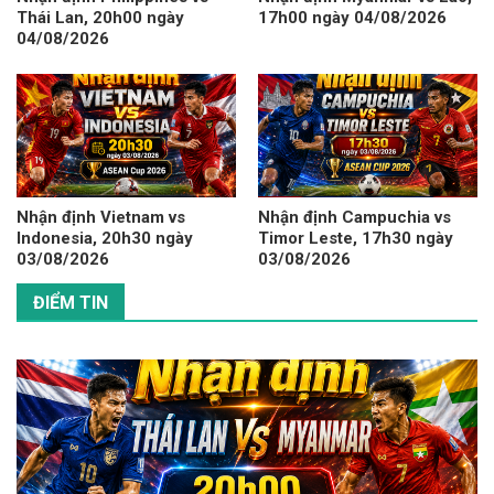
Thái Lan, 20h00 ngày
17h00 ngày 04/08/2026
04/08/2026
Nhận định Vietnam vs
Nhận định Campuchia vs
Indonesia, 20h30 ngày
Timor Leste, 17h30 ngày
03/08/2026
03/08/2026
ĐIỂM TIN