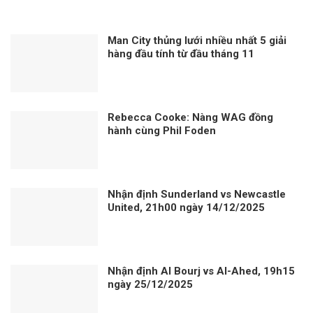
Man City thủng lưới nhiều nhất 5 giải
hàng đầu tính từ đầu tháng 11
Rebecca Cooke: Nàng WAG đồng
hành cùng Phil Foden
Nhận định Sunderland vs Newcastle
United, 21h00 ngày 14/12/2025
Nhận định Al Bourj vs Al-Ahed, 19h15
ngày 25/12/2025