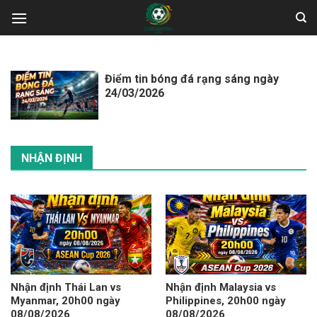
Skip
to
content
Điểm tin bóng đá rạng sáng ngày
24/03/2026
NHẬN ĐỊNH
Nhận định Thái Lan vs
Nhận định Malaysia vs
Myanmar, 20h00 ngày
Philippines, 20h00 ngày
08/08/2026
08/08/2026