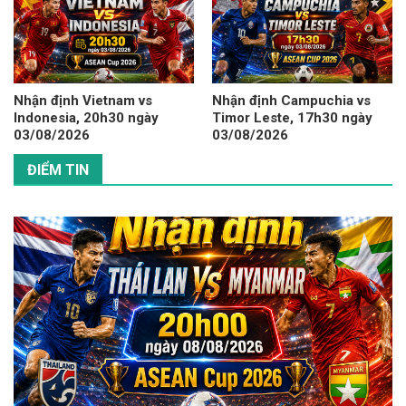
Nhận định Vietnam vs
Nhận định Campuchia vs
Indonesia, 20h30 ngày
Timor Leste, 17h30 ngày
03/08/2026
03/08/2026
ĐIỂM TIN