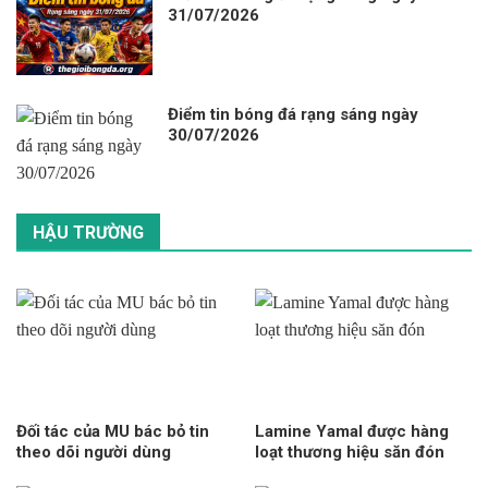
31/07/2026
Điểm tin bóng đá rạng sáng ngày
30/07/2026
HẬU TRƯỜNG
Đối tác của MU bác bỏ tin
Lamine Yamal được hàng
theo dõi người dùng
loạt thương hiệu săn đón