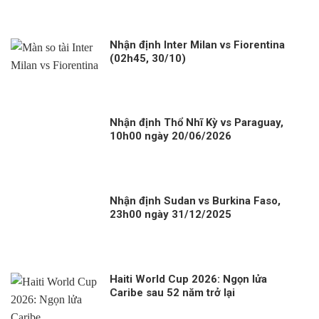
Nhận định Inter Milan vs Fiorentina
(02h45, 30/10)
Nhận định Thổ Nhĩ Kỳ vs Paraguay,
10h00 ngày 20/06/2026
Nhận định Sudan vs Burkina Faso,
23h00 ngày 31/12/2025
Haiti World Cup 2026: Ngọn lửa
Caribe sau 52 năm trở lại