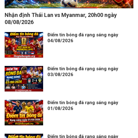
Nhận định Thái Lan vs Myanmar, 20h00 ngày
08/08/2026
Điểm tin bóng đá rạng sáng ngày
04/08/2026
Điểm tin bóng đá rạng sáng ngày
03/08/2026
Điểm tin bóng đá rạng sáng ngày
01/08/2026
Điểm tin bóng đá rạng sáng ngày