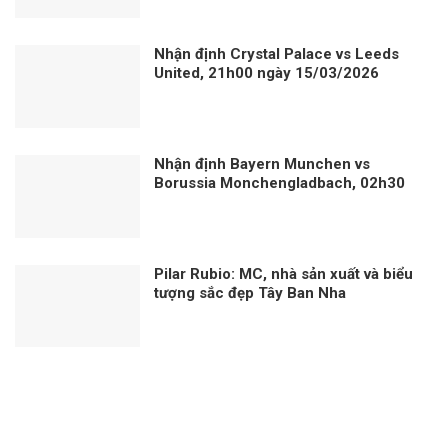
Nhận định Crystal Palace vs Leeds
United, 21h00 ngày 15/03/2026
Nhận định Bayern Munchen vs
Borussia Monchengladbach, 02h30
ngày 7/3/2026
Pilar Rubio: MC, nhà sản xuất và biểu
tượng sắc đẹp Tây Ban Nha