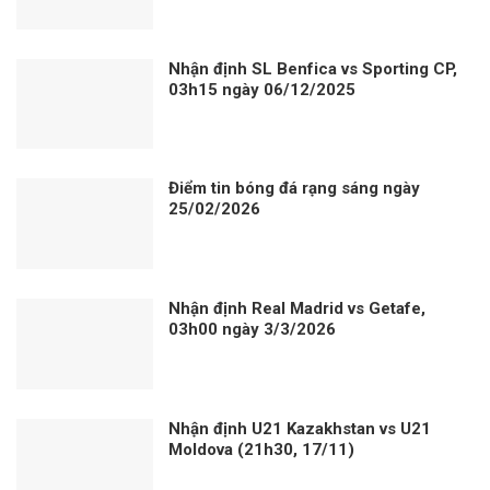
Nhận định SL Benfica vs Sporting CP,
03h15 ngày 06/12/2025
Điểm tin bóng đá rạng sáng ngày
25/02/2026
Nhận định Real Madrid vs Getafe,
03h00 ngày 3/3/2026
Nhận định U21 Kazakhstan vs U21
Moldova (21h30, 17/11)