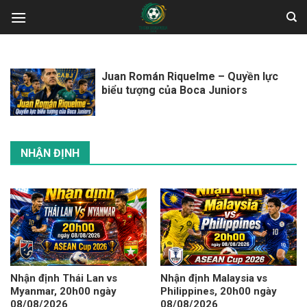
Skip
to
content
Juan Román Riquelme – Quyền lực
biểu tượng của Boca Juniors
NHẬN ĐỊNH
Nhận định Thái Lan vs
Nhận định Malaysia vs
Myanmar, 20h00 ngày
Philippines, 20h00 ngày
08/08/2026
08/08/2026