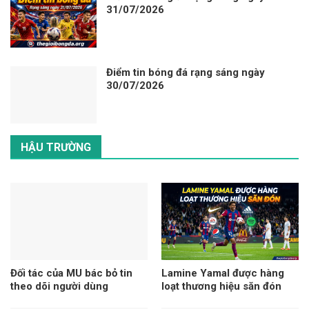
31/07/2026
Điểm tin bóng đá rạng sáng ngày
30/07/2026
HẬU TRƯỜNG
Đối tác của MU bác bỏ tin
Lamine Yamal được hàng
theo dõi người dùng
loạt thương hiệu săn đón