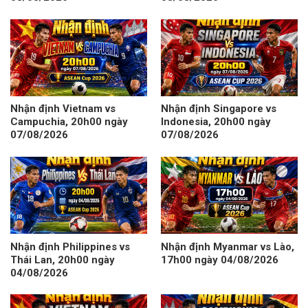
Nhận định Vietnam vs
Nhận định Singapore vs
Campuchia, 20h00 ngày
Indonesia, 20h00 ngày
07/08/2026
07/08/2026
Nhận định Philippines vs
Nhận định Myanmar vs Lào,
Thái Lan, 20h00 ngày
17h00 ngày 04/08/2026
04/08/2026