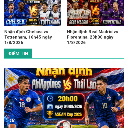
Nhận định Chelsea vs
Nhận định Real Madrid vs
Tottenham, 16h45 ngày
Fiorentina, 23h00 ngày
1/8/2026
1/8/2026
ĐIỂM TIN