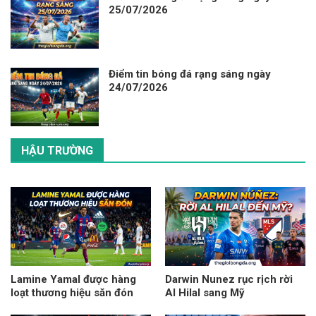
25/07/2026
Điểm tin bóng đá rạng sáng ngày
24/07/2026
HẬU TRƯỜNG
Lamine Yamal được hàng
Darwin Nunez rục rịch rời
loạt thương hiệu săn đón
Al Hilal sang Mỹ