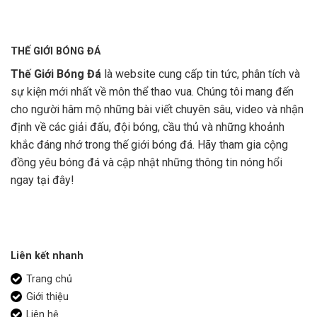
THẾ GIỚI BÓNG ĐÁ
Thế Giới Bóng Đá
là website cung cấp tin tức, phân tích và
sự kiện mới nhất về môn thể thao vua. Chúng tôi mang đến
cho người hâm mộ những bài viết chuyên sâu, video và nhận
định về các giải đấu, đội bóng, cầu thủ và những khoảnh
khắc đáng nhớ trong thế giới bóng đá. Hãy tham gia cộng
đồng yêu bóng đá và cập nhật những thông tin nóng hổi
ngay tại đây!
Liên kết nhanh
Trang chủ
Giới thiệu
Liên hệ