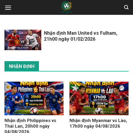
Skip
to
content
Nhận định Man United vs Fulham,
21h00 ngày 01/02/2026
NHẬN ĐỊNH
Nhận định Philippines vs
Nhận định Myanmar vs Lào,
Thái Lan, 20h00 ngày
17h00 ngày 04/08/2026
04/08/2026