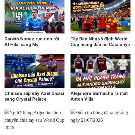
Darwin Nunez rục rịch rời
Tây Ban Nha vô địch World
Al Hilal sang Mỹ
Cup mang dấu ấn Catalunya
Chelsea sắp đẩy Axel Disasi
Alejandro Garnacho ra mắt
sang Crystal Palace
Aston Villa