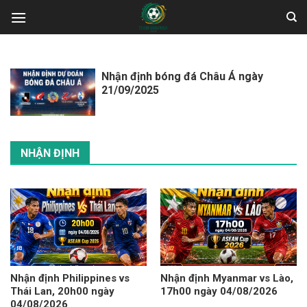
Skip
to
content
Nhận định bóng đá Châu Á ngày
21/09/2025
NHẬN ĐỊNH
Nhận định Philippines vs
Nhận định Myanmar vs Lào,
Thái Lan, 20h00 ngày
17h00 ngày 04/08/2026
04/08/2026