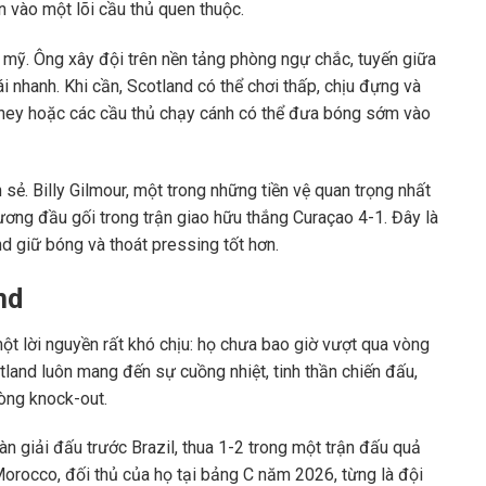
n vào một lõi cầu thủ quen thuộc.
 mỹ. Ông xây đội trên nền tảng phòng ngự chắc, tuyến giữa
i nhanh. Khi cần, Scotland có thể chơi thấp, chịu đựng và
erney hoặc các cầu thủ chạy cánh có thể đưa bóng sớm vào
 sẻ. Billy Gilmour, một trong những tiền vệ quan trọng nhất
hương đầu gối trong trận giao hữu thắng Curaçao 4-1. Đây là
and giữ bóng và thoát pressing tốt hơn.
nd
ột lời nguyền rất khó chịu: họ chưa bao giờ vượt qua vòng
land luôn mang đến sự cuồng nhiệt, tinh thần chiến đấu,
vòng knock-out.
 giải đấu trước Brazil, thua 1-2 trong một trận đấu quả
orocco, đối thủ của họ tại bảng C năm 2026, từng là đội