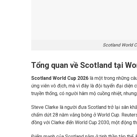
Scotland World C
Tổng quan về Scotland tại Wo
Scotland World Cup 2026
là một trong những câu
ứng viên vô địch, mà vì đây là đội tuyển đại diện
truyền thống, có người hâm mộ cuồng nhiệt, nhưn
Steve Clarke là người đưa Scotland trở lại sân khấ
chấm dứt 28 năm vắng bóng ở World Cup. Reuters 
đồng với Clarke đến World Cup 2030, một động thái
Điểm mạnh của Scotland nằm ở tinh thần tập thể. 