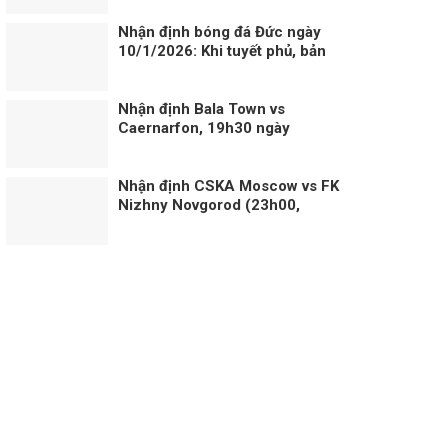
Nhận định bóng đá Đức ngày
10/1/2026: Khi tuyết phủ, bản
lĩnh lên tiếng
Nhận định Bala Town vs
Caernarfon, 19h30 ngày
31/12/2025
Nhận định CSKA Moscow vs FK
Nizhny Novgorod (23h00,
31/10)