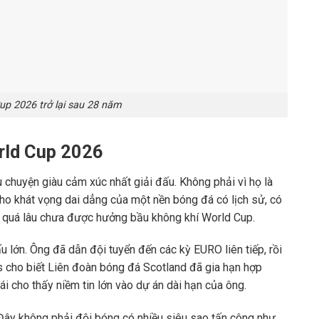
up 2026 trở lại sau 28 năm
rld Cup 2026
 chuyện giàu cảm xúc nhất giải đấu. Không phải vì họ là
 cho khát vọng dai dẳng của một nền bóng đá có lịch sử, có
g quá lâu chưa được hưởng bầu không khí World Cup.
u lớn. Ông đã dẫn đội tuyển đến các kỳ EURO liên tiếp, rồi
cho biết Liên đoàn bóng đá Scotland đã gia hạn hợp
 cho thấy niềm tin lớn vào dự án dài hạn của ông.
Đây không phải đội bóng có nhiều siêu sao tấn công như