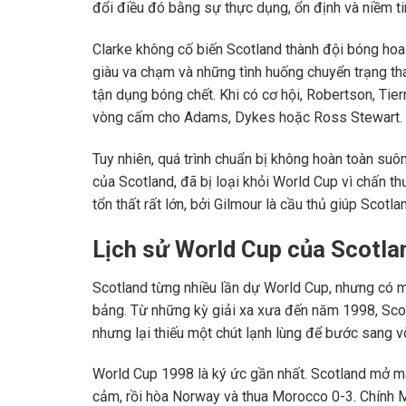
đổi điều đó bằng sự thực dụng, ổn định và niềm ti
Clarke không cố biến Scotland thành đội bóng hoa
giàu va chạm và những tình huống chuyển trạng thá
tận dụng bóng chết. Khi có cơ hội, Robertson, Ti
vòng cấm cho Adams, Dykes hoặc Ross Stewart.
Tuy nhiên, quá trình chuẩn bị không hoàn toàn suôn
của Scotland, đã bị loại khỏi World Cup vì chấn t
tổn thất rất lớn, bởi Gilmour là cầu thủ giúp Scotl
Lịch sử World Cup của Scotla
Scotland từng nhiều lần dự World Cup, nhưng có m
bảng. Từ những kỳ giải xa xưa đến năm 1998, Scot
nhưng lại thiếu một chút lạnh lùng để bước sang 
World Cup 1998 là ký ức gần nhất. Scotland mở màn
cảm, rồi hòa Norway và thua Morocco 0-3. Chính M