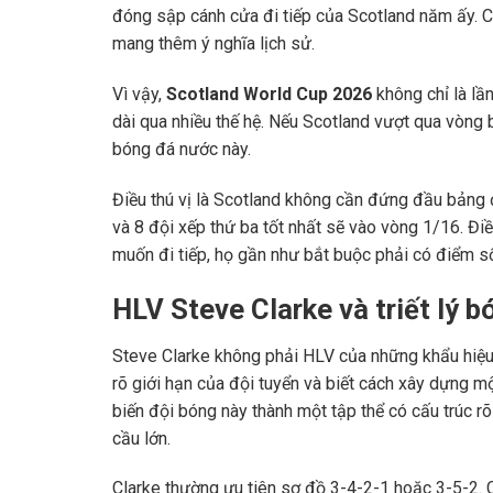
đóng sập cánh cửa đi tiếp của Scotland năm ấy. Ch
mang thêm ý nghĩa lịch sử.
Vì vậy,
Scotland World Cup 2026
không chỉ là lần
dài qua nhiều thế hệ. Nếu Scotland vượt qua vòng 
bóng đá nước này.
Điều thú vị là Scotland không cần đứng đầu bảng đ
và 8 đội xếp thứ ba tốt nhất sẽ vào vòng 1/16. Đ
muốn đi tiếp, họ gần như bắt buộc phải có điểm số
HLV Steve Clarke và triết lý b
Steve Clarke không phải HLV của những khẩu hiệu 
rõ giới hạn của đội tuyển và biết cách xây dựng mộ
biến đội bóng này thành một tập thể có cấu trúc rõ
cầu lớn.
Clarke thường ưu tiên sơ đồ 3-4-2-1 hoặc 3-5-2. C