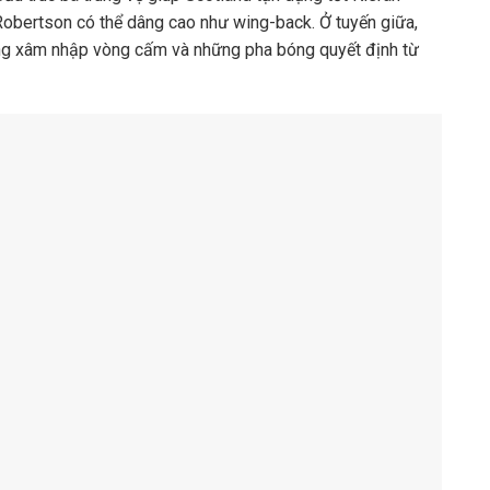
dy Robertson có thể dâng cao như wing-back. Ở tuyến giữa,
g xâm nhập vòng cấm và những pha bóng quyết định từ