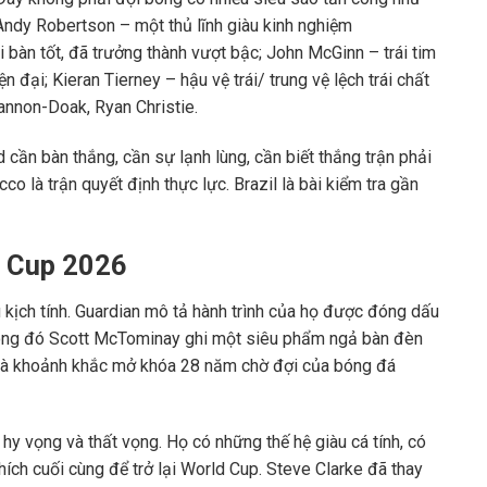
ndy Robertson – một thủ lĩnh giàu kinh nghiệm
bàn tốt, đã trưởng thành vượt bậc; John McGinn – trái tim
 đại; Kieran Tierney – hậu vệ trái/ trung vệ lệch trái chất
nnon-Doak, Ryan Christie.
cần bàn thắng, cần sự lạnh lùng, cần biết thắng trận phải
co là trận quyết định thực lực. Brazil là bài kiểm tra gần
d Cup 2026
u kịch tính. Guardian mô tả hành trình của họ được đóng dấu
rong đó Scott McTominay ghi một siêu phẩm ngả bàn đèn
 là khoảnh khắc mở khóa 28 năm chờ đợi của bóng đá
hy vọng và thất vọng. Họ có những thế hệ giàu cá tính, có
ích cuối cùng để trở lại World Cup. Steve Clarke đã thay