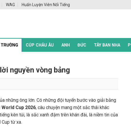
WAG
Huấn Luyện Viên Nổi Tiếng
 TRƯỜNG
CÚP CHÂU ÂU
ANH
ĐỨC
TÂY BAN NHA
P
 lời nguyền vòng bảng
của những ông lớn. Có những đội tuyển bước vào giải bằng
d World Cup 2026
, câu chuyện mang một sắc thái khác
 tiếng kèn túi, là sắc xanh đậm trên khán đài, là niềm tin của
 Cup từ xa.