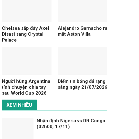
Chelsea sắp đẩy Axel
Alejandro Garnacho ra
Disasi sang Crystal
mắt Aston Villa
Palace
Người hùng Argentina
Điểm tin bóng đá rạng
tính chuyện chia tay
sáng ngày 21/07/2026
sau World Cup 2026
XEM NHIỀU
Nhận định Nigeria vs DR Congo
(02h00, 17/11)