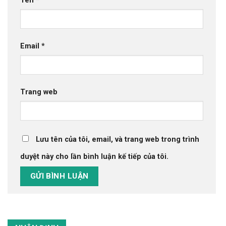
Tên
*
Email
*
Trang web
Lưu tên của tôi, email, và trang web trong trình
duyệt này cho lần bình luận kế tiếp của tôi.