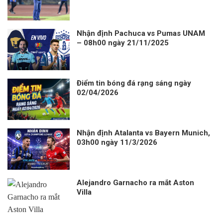
Nhận định Pachuca vs Pumas UNAM
– 08h00 ngày 21/11/2025
Điểm tin bóng đá rạng sáng ngày
02/04/2026
Nhận định Atalanta vs Bayern Munich,
03h00 ngày 11/3/2026
Alejandro Garnacho ra mắt Aston
Villa