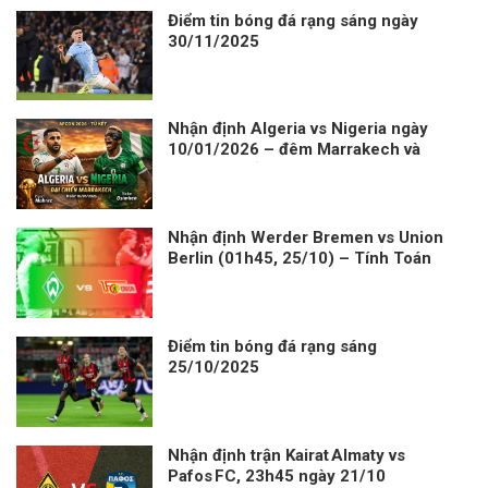
Điểm tin bóng đá rạng sáng ngày
30/11/2025
Nhận định Algeria vs Nigeria ngày
10/01/2026 – đêm Marrakech và
cuộc hẹn của hai “trường phái”
Nhận định Werder Bremen vs Union
Berlin (01h45, 25/10) – Tính Toán
Trên Sân Weserstadion
Điểm tin bóng đá rạng sáng
25/10/2025
Nhận định trận Kairat Almaty vs
Pafos FC, 23h45 ngày 21/10