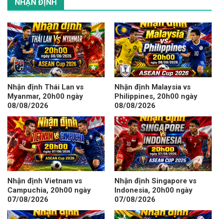
NHẬN ĐỊNH
Nhận định Thái Lan vs
Nhận định Malaysia vs
Myanmar, 20h00 ngày
Philippines, 20h00 ngày
08/08/2026
08/08/2026
Nhận định Vietnam vs
Nhận định Singapore vs
Campuchia, 20h00 ngày
Indonesia, 20h00 ngày
07/08/2026
07/08/2026