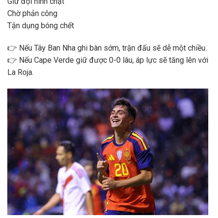
Giữ đội hình chặt
Chờ phản công
Tận dụng bóng chết
👉 Nếu Tây Ban Nha ghi bàn sớm, trận đấu sẽ dễ một chiều.
👉 Nếu Cape Verde giữ được 0-0 lâu, áp lực sẽ tăng lên với
La Roja.