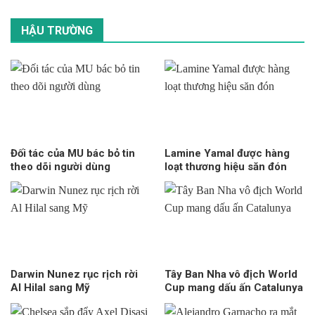
HẬU TRƯỜNG
Đối tác của MU bác bỏ tin
Lamine Yamal được hàng
theo dõi người dùng
loạt thương hiệu săn đón
Darwin Nunez rục rịch rời
Tây Ban Nha vô địch World
Al Hilal sang Mỹ
Cup mang dấu ấn Catalunya