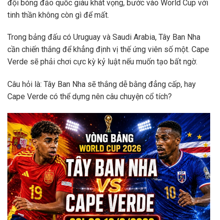
đội bóng đảo quốc giàu khát vọng, bước vào World Cup với
tinh thần không còn gì để mất.
Trong bảng đấu có Uruguay và Saudi Arabia, Tây Ban Nha
cần chiến thắng để khẳng định vị thế ứng viên số một. Cape
Verde sẽ phải chơi cực kỳ kỷ luật nếu muốn tạo bất ngờ.
Câu hỏi là: Tây Ban Nha sẽ thắng dễ bằng đẳng cấp, hay
Cape Verde có thể dựng nên câu chuyện cổ tích?