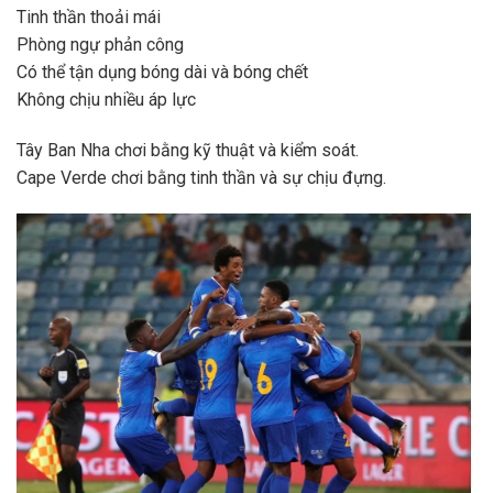
Tinh thần thoải mái
Phòng ngự phản công
Có thể tận dụng bóng dài và bóng chết
Không chịu nhiều áp lực
Tây Ban Nha chơi bằng kỹ thuật và kiểm soát.
Cape Verde chơi bằng tinh thần và sự chịu đựng.