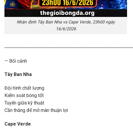
Nhận định Tây Ban Nha vs Cape Verde, 23h00 ngày
16/6/2026
───────────────────────────────────────
— Bối cảnh
Tây Ban Nha
Đội hình chất lượng
Kiểm soát bóng tốt
Tuyến giữa kỹ thuật
Cần thắng để mở màn thuận lợi
Cape Verde