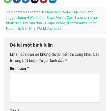
This entry was posted in
Nhận Định
,
World Cup 2026
and
tagged
bảng H World Cup
,
Cape Verde
,
Gavi
,
Lamine Yamal
,
nhận định Tây Ban Nha vs Cape Verde
,
Nico Williams
,
Pedri
,
Rodri
,
Tây Ban Nha
,
World Cup 2026
.
Để lại một bình luận
Email của bạn sẽ không được hiển thị công khai.
Các
trường bắt buộc được đánh dấu
*
Bình luận
*