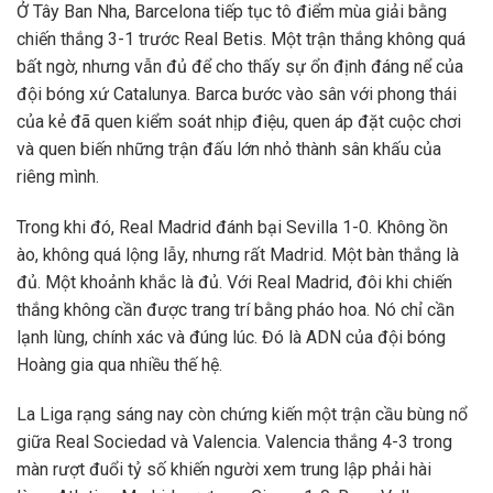
Ở Tây Ban Nha, Barcelona tiếp tục tô điểm mùa giải bằng
chiến thắng 3-1 trước Real Betis. Một trận thắng không quá
bất ngờ, nhưng vẫn đủ để cho thấy sự ổn định đáng nể của
đội bóng xứ Catalunya. Barca bước vào sân với phong thái
của kẻ đã quen kiểm soát nhịp điệu, quen áp đặt cuộc chơi
và quen biến những trận đấu lớn nhỏ thành sân khấu của
riêng mình.
Trong khi đó, Real Madrid đánh bại Sevilla 1-0. Không ồn
ào, không quá lộng lẫy, nhưng rất Madrid. Một bàn thắng là
đủ. Một khoảnh khắc là đủ. Với Real Madrid, đôi khi chiến
thắng không cần được trang trí bằng pháo hoa. Nó chỉ cần
lạnh lùng, chính xác và đúng lúc. Đó là ADN của đội bóng
Hoàng gia qua nhiều thế hệ.
La Liga rạng sáng nay còn chứng kiến một trận cầu bùng nổ
giữa Real Sociedad và Valencia. Valencia thắng 4-3 trong
màn rượt đuổi tỷ số khiến người xem trung lập phải hài