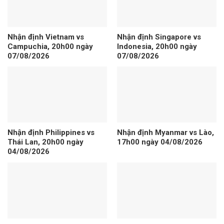
Nhận định Vietnam vs
Nhận định Singapore vs
Campuchia, 20h00 ngày
Indonesia, 20h00 ngày
07/08/2026
07/08/2026
Nhận định Philippines vs
Nhận định Myanmar vs Lào,
Thái Lan, 20h00 ngày
17h00 ngày 04/08/2026
04/08/2026