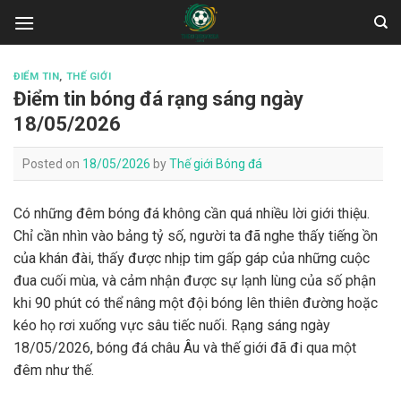
Skip
to
content
ĐIỂM TIN
,
THẾ GIỚI
Điểm tin bóng đá rạng sáng ngày
18/05/2026
Posted on
18/05/2026
by
Thế giới Bóng đá
Có những đêm bóng đá không cần quá nhiều lời giới thiệu.
Chỉ cần nhìn vào bảng tỷ số, người ta đã nghe thấy tiếng ồn
của khán đài, thấy được nhịp tim gấp gáp của những cuộc
đua cuối mùa, và cảm nhận được sự lạnh lùng của số phận
khi 90 phút có thể nâng một đội bóng lên thiên đường hoặc
kéo họ rơi xuống vực sâu tiếc nuối. Rạng sáng ngày
18/05/2026, bóng đá châu Âu và thế giới đã đi qua một
đêm như thế.