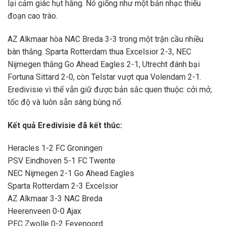
lại cảm giác hụt hẫng. Nó giống như một bản nhạc thiếu
đoạn cao trào.
AZ Alkmaar hòa NAC Breda 3-3 trong một trận cầu nhiều
bàn thắng. Sparta Rotterdam thua Excelsior 2-3, NEC
Nijmegen thắng Go Ahead Eagles 2-1, Utrecht đánh bại
Fortuna Sittard 2-0, còn Telstar vượt qua Volendam 2-1.
Eredivisie vì thế vẫn giữ được bản sắc quen thuộc: cởi mở,
tốc độ và luôn sẵn sàng bùng nổ.
Kết quả Eredivisie đã kết thúc:
Heracles 1-2 FC Groningen
PSV Eindhoven 5-1 FC Twente
NEC Nijmegen 2-1 Go Ahead Eagles
Sparta Rotterdam 2-3 Excelsior
AZ Alkmaar 3-3 NAC Breda
Heerenveen 0-0 Ajax
PEC Zwolle 0-2 Feyenoord