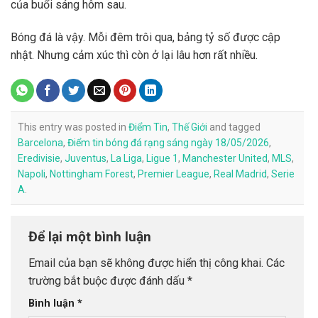
của buổi sáng hôm sau.
Bóng đá là vậy. Mỗi đêm trôi qua, bảng tỷ số được cập
nhật. Nhưng cảm xúc thì còn ở lại lâu hơn rất nhiều.
This entry was posted in
Điểm Tin
,
Thế Giới
and tagged
Barcelona
,
Điểm tin bóng đá rạng sáng ngày 18/05/2026
,
Eredivisie
,
Juventus
,
La Liga
,
Ligue 1
,
Manchester United
,
MLS
,
Napoli
,
Nottingham Forest
,
Premier League
,
Real Madrid
,
Serie
A
.
Để lại một bình luận
Email của bạn sẽ không được hiển thị công khai.
Các
trường bắt buộc được đánh dấu
*
Bình luận
*