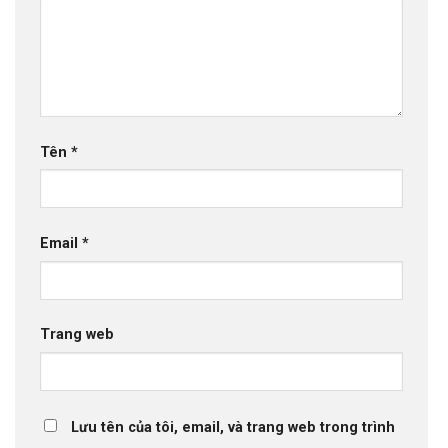
Tên
*
Email
*
Trang web
Lưu tên của tôi, email, và trang web trong trình