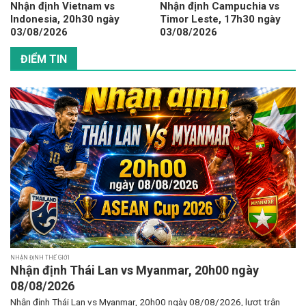
Nhận định Vietnam vs
Nhận định Campuchia vs
Indonesia, 20h30 ngày
Timor Leste, 17h30 ngày
03/08/2026
03/08/2026
ĐIỂM TIN
NHẬN ĐỊNH THẾ GIỚI
Nhận định Thái Lan vs Myanmar, 20h00 ngày
08/08/2026
Nhận định Thái Lan vs Myanmar, 20h00 ngày 08/08/2026, lượt trận