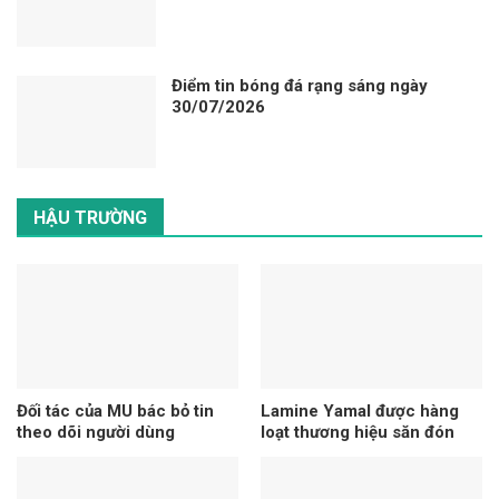
Điểm tin bóng đá rạng sáng ngày
30/07/2026
HẬU TRƯỜNG
Đối tác của MU bác bỏ tin
Lamine Yamal được hàng
theo dõi người dùng
loạt thương hiệu săn đón