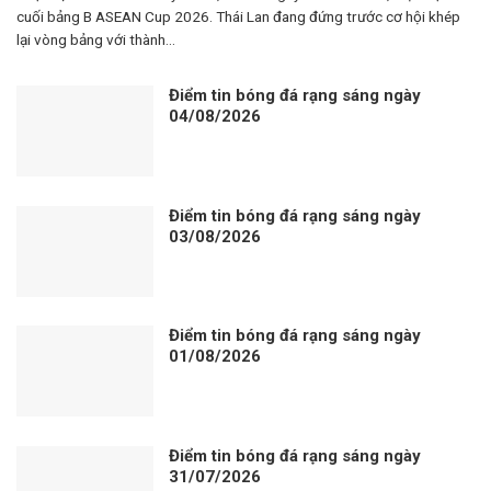
cuối bảng B ASEAN Cup 2026. Thái Lan đang đứng trước cơ hội khép
lại vòng bảng với thành...
Điểm tin bóng đá rạng sáng ngày
04/08/2026
Điểm tin bóng đá rạng sáng ngày
03/08/2026
Điểm tin bóng đá rạng sáng ngày
01/08/2026
Điểm tin bóng đá rạng sáng ngày
31/07/2026