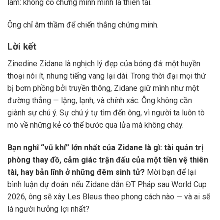
làm: không cố chứng minh mình là thiên tài.
Ông chỉ âm thầm để chiến thắng chứng minh.
Lời kết
Zinedine Zidane là nghịch lý đẹp của bóng đá: một huyền
thoại nói ít, nhưng tiếng vang lại dài. Trong thời đại mọi thứ
bị bơm phồng bởi truyền thông, Zidane giữ mình như một
đường thẳng — lặng, lạnh, và chính xác. Ông không cần
giành sự chú ý. Sự chú ý tự tìm đến ông, vì người ta luôn tò
mò về những kẻ có thể bước qua lửa mà không cháy.
Bạn nghĩ “vũ khí” lớn nhất của Zidane là gì: tài quản trị
phòng thay đồ, cảm giác trận đấu của một tiền vệ thiên
tài, hay bản lĩnh ở những đêm sinh tử?
Mời bạn để lại
bình luận dự đoán: nếu Zidane dẫn ĐT Pháp sau World Cup
2026, ông sẽ xây Les Bleus theo phong cách nào — và ai sẽ
là người hưởng lợi nhất?