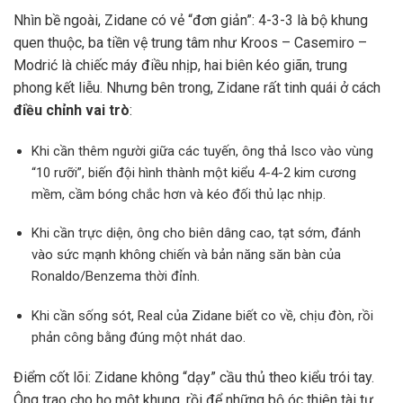
Nhìn bề ngoài, Zidane có vẻ “đơn giản”: 4-3-3 là bộ khung
quen thuộc, ba tiền vệ trung tâm như Kroos – Casemiro –
Modrić là chiếc máy điều nhịp, hai biên kéo giãn, trung
phong kết liễu. Nhưng bên trong, Zidane rất tinh quái ở cách
điều chỉnh vai trò
:
Khi cần thêm người giữa các tuyến, ông thả Isco vào vùng
“10 rưỡi”, biến đội hình thành một kiểu 4-4-2 kim cương
mềm, cầm bóng chắc hơn và kéo đối thủ lạc nhịp.
Khi cần trực diện, ông cho biên dâng cao, tạt sớm, đánh
vào sức mạnh không chiến và bản năng săn bàn của
Ronaldo/Benzema thời đỉnh.
Khi cần sống sót, Real của Zidane biết co về, chịu đòn, rồi
phản công bằng đúng một nhát dao.
Điểm cốt lõi: Zidane không “dạy” cầu thủ theo kiểu trói tay.
Ông trao cho họ một khung, rồi để những bộ óc thiên tài tự