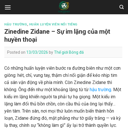
Skip
to
content
HẬU TRƯỜNG
,
HUẤN LUYỆN VIÊN NỔI TIẾNG
Zinedine Zidane – Sự im lặng của một
huyền thoại
Posted on
13/03/2026
by
Thế giới Bóng đá
Có những huấn luyện viên bước ra đường biên như một cơn
giông: hét, chỉ, vung tay, thậm chí nổi giận để kéo nhịp tim
cả sân vận động về phía mình. Còn Zinedine Zidane thì
không. Ông đến như một khoảng lặng từ từ
hậu trường
. Một
kiểu im lặng khiến người ta phải tự hạ giọng. Một kiểu im
lặng làm đối thủ bồn chồn, còn cầu thủ của ông lại thấy…
yên tâm. Trên sân, nơi mọi thứ luôn muốn biến thành hỗn
loạn, Zidane đứng đó, mặt phẳng như tờ giấy trắng — và kỳ
lạ thay, chính sự “không làm gì” ấy lại trở thành quyền lực.