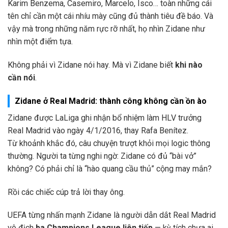
Karim Benzema, Casemiro, Marcelo, Isco… toàn những cái
tên chỉ cần một cái nhíu mày cũng đủ thành tiêu đề báo. Và
vậy mà trong những năm rực rỡ nhất, họ nhìn Zidane như
nhìn một điểm tựa.
Không phải vì Zidane nói hay. Mà vì Zidane biết
khi nào
cần nói
.
Zidane ở Real Madrid: thành công không cần ồn ào
Zidane được LaLiga ghi nhận bổ nhiệm làm HLV trưởng
Real Madrid vào ngày 4/1/2016, thay Rafa Benítez.
Từ khoảnh khắc đó, câu chuyện trượt khỏi mọi logic thông
thường. Người ta từng nghi ngờ: Zidane có đủ “bài vở”
không? Có phải chỉ là “hào quang cầu thủ” cộng may mắn?
Rồi các chiếc cúp trả lời thay ông.
UEFA từng nhấn mạnh Zidane là người dẫn dắt Real Madrid
vô địch
ba Champions League liên tiếp
— kỳ tích chưa ai