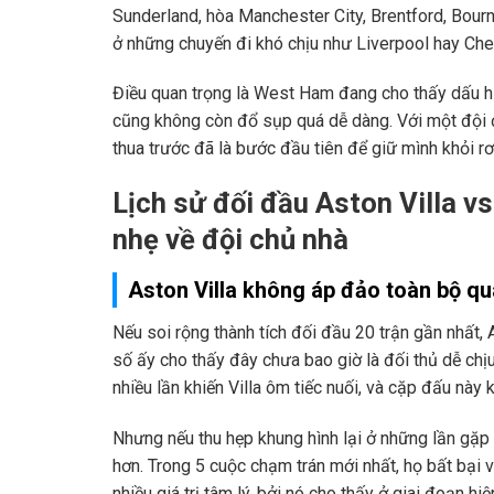
Sunderland, hòa Manchester City, Brentford, Bour
ở những chuyến đi khó chịu như Liverpool hay Che
Điều quan trọng là West Ham đang cho thấy dấu hi
cũng không còn đổ sụp quá dễ dàng. Với một đội đ
thua trước đã là bước đầu tiên để giữ mình khỏi rơ
Lịch sử đối đầu Aston Villa 
nhẹ về đội chủ nhà
Aston Villa không áp đảo toàn bộ qu
Nếu soi rộng thành tích đối đầu 20 trận gần nhất,
số ấy cho thấy đây chưa bao giờ là đối thủ dễ chị
nhiều lần khiến Villa ôm tiếc nuối, và cặp đấu nà
Nhưng nếu thu hẹp khung hình lại ở những lần gặp g
hơn. Trong 5 cuộc chạm trán mới nhất, họ bất bại v
nhiều giá trị tâm lý, bởi nó cho thấy ở giai đoạn h