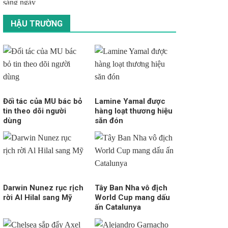
HẬU TRƯỜNG
Đối tác của MU bác bỏ
Lamine Yamal được
tin theo dõi người
hàng loạt thương hiệu
dùng
săn đón
Darwin Nunez rục rịch
Tây Ban Nha vô địch
rời Al Hilal sang Mỹ
World Cup mang dấu
ấn Catalunya