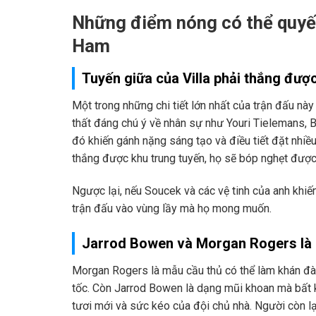
Những điểm nóng có thể quyết
Ham
Tuyến giữa của Villa phải thắng được
Một trong những chi tiết lớn nhất của trận đấu này
thất đáng chú ý về nhân sự như Youri Tielemans,
đó khiến gánh nặng sáng tạo và điều tiết đặt nhiề
thắng được khu trung tuyến, họ sẽ bóp nghẹt đượ
Ngược lại, nếu Soucek và các vệ tinh của anh khiế
trận đấu vào vùng lầy mà họ mong muốn.
Jarrod Bowen và Morgan Rogers là h
Morgan Rogers là mẫu cầu thủ có thể làm khán đà
tốc. Còn Jarrod Bowen là dạng mũi khoan mà bất k
tươi mới và sức kéo của đội chủ nhà. Người còn lạ