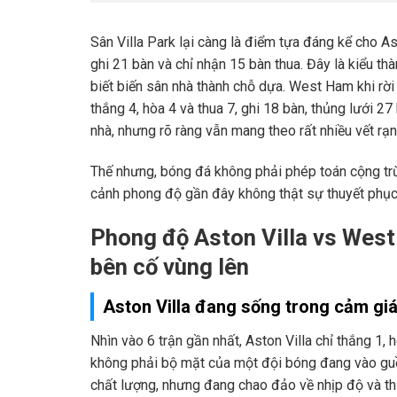
Sân Villa Park lại càng là điểm tựa đáng kể cho Ast
ghi 21 bàn và chỉ nhận 15 bàn thua. Đây là kiểu t
biết biến sân nhà thành chỗ dựa. West Ham khi rời 
thắng 4, hòa 4 và thua 7, ghi 18 bàn, thủng lưới 2
nhà, nhưng rõ ràng vẫn mang theo rất nhiều vết rạ
Thế nhưng, bóng đá không phải phép toán cộng trừ
cảnh phong độ gần đây không thật sự thuyết phục
Phong độ Aston Villa vs Wes
bên cố vùng lên
Aston Villa đang sống trong cảm giá
Nhìn vào 6 trận gần nhất, Aston Villa chỉ thắng 1, 
không phải bộ mặt của một đội bóng đang vào guồ
chất lượng, nhưng đang chao đảo về nhịp độ và th