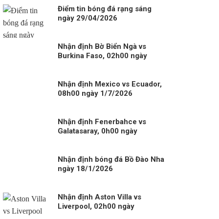
Điểm tin bóng đá rạng sáng
ngày 29/04/2026
Nhận định Bờ Biển Ngà vs
Burkina Faso, 02h00 ngày
07/01/2026
Nhận định Mexico vs Ecuador,
08h00 ngày 1/7/2026
Nhận định Fenerbahce vs
Galatasaray, 0h00 ngày
02/12/2025
Nhận định bóng đá Bồ Đào Nha
ngày 18/1/2026
Nhận định Aston Villa vs
Liverpool, 02h00 ngày
16/05/2026