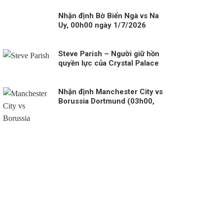
Nhận định Bờ Biển Ngà vs Na
Uy, 00h00 ngày 1/7/2026
Steve Parish – Người giữ hồn
quyền lực của Crystal Palace
Nhận định Manchester City vs
Borussia Dortmund (03h00,
06/11)