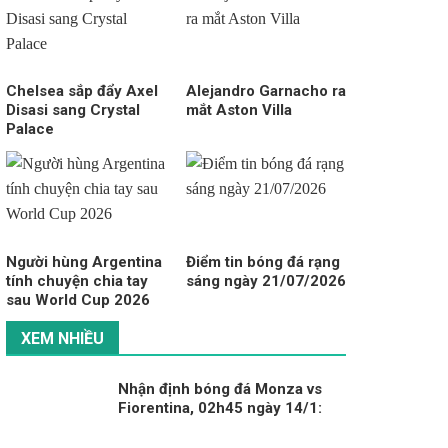
Chelsea sắp đẩy Axel
Alejandro Garnacho ra
Disasi sang Crystal
mắt Aston Villa
Palace
Người hùng Argentina
Điểm tin bóng đá rạng
tính chuyện chia tay
sáng ngày 21/07/2026
sau World Cup 2026
XEM NHIỀU
Nhận định bóng đá Monza vs
Fiorentina, 02h45 ngày 14/1:
Tìm lại bầu trời