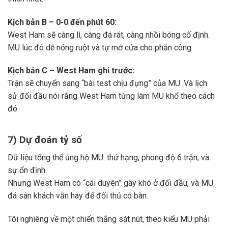
Kịch bản B – 0-0 đến phút 60:
West Ham sẽ càng lì, càng đá rát, càng nhồi bóng cố định.
MU lúc đó dễ nóng ruột và tự mở cửa cho phản công.
Kịch bản C – West Ham ghi trước:
Trận sẽ chuyển sang “bài test chịu đựng” của MU. Và lịch
sử đối đầu nói rằng West Ham từng làm MU khổ theo cách
đó.
7) Dự đoán tỷ số
Dữ liệu tổng thể ủng hộ MU: thứ hạng, phong độ 6 trận, và
sự ổn định.
Nhưng West Ham có “cái duyên” gây khó ở đối đầu, và MU
đá sân khách vẫn hay để đối thủ có bàn.
Tôi nghiêng về một chiến thắng sát nút, theo kiểu MU phải