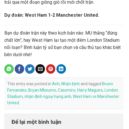
trải qua một đoạn giông gió rồi mới chốt trận.
Dự đoán: West Ham 1-2 Manchester United.
Bạn dự đoán trận này theo kịch bản nào: MU thắng “đúng
chất lớn”, hay West Ham lại tạo một đêm London Stadium
nổi loạn? Bình luận tỷ số bạn chọn và cầu thủ tạo khác biệt
bên dưới nhé!
This entry was posted in
Anh
,
Nhận Định
and tagged
Bruno
Fernandes
,
Bryan Mbeumo
,
Casemiro
,
Harry Maguire
,
London
Stadium
,
nhận định ngoại hạng anh
,
West Ham vs Manchester
United
.
Để lại một bình luận