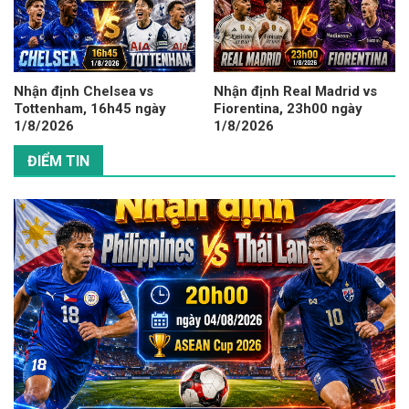
Nhận định Chelsea vs
Nhận định Real Madrid vs
Tottenham, 16h45 ngày
Fiorentina, 23h00 ngày
1/8/2026
1/8/2026
ĐIỂM TIN