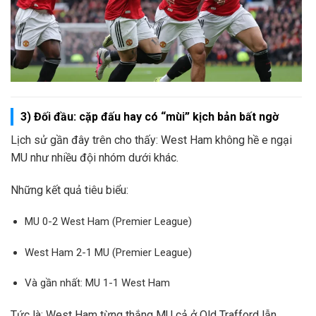
3) Đối đầu: cặp đấu hay có “mùi” kịch bản bất ngờ
Lịch sử gần đây trên cho thấy: West Ham không hề e ngại
MU như nhiều đội nhóm dưới khác.
Những kết quả tiêu biểu:
MU 0-2 West Ham (Premier League)
West Ham 2-1 MU (Premier League)
Và gần nhất: MU 1-1 West Ham
Tức là: West Ham từng thắng MU cả ở Old Trafford lẫn