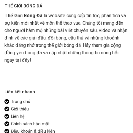
THẾ GIỚI BÓNG ĐÁ
Thế Giới Bóng Đá
là website cung cấp tin tức, phân tích và
sự kiện mới nhất về môn thể thao vua. Chúng tôi mang đến
cho người hâm mộ những bài viết chuyên sâu, video và nhận
định về các giải đấu, đội bóng, cầu thủ và những khoảnh
khắc đáng nhớ trong thế giới bóng đá. Hãy tham gia cộng
đồng yêu bóng đá và cập nhật những thông tin nóng hổi
ngay tại đây!
Liên kết nhanh
Trang chủ
Giới thiệu
Liên hệ
Chính sách bảo mật
Điều khoản & điều kiện