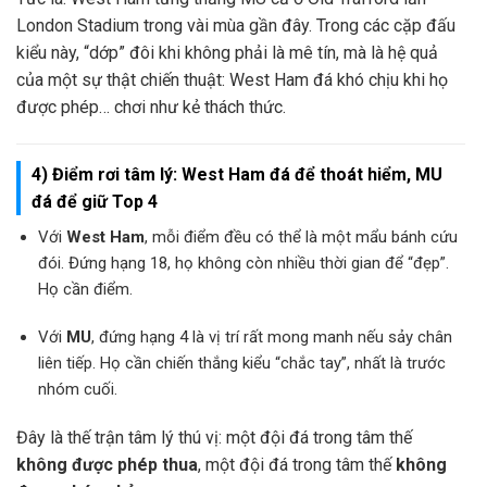
London Stadium trong vài mùa gần đây. Trong các cặp đấu
kiểu này, “dớp” đôi khi không phải là mê tín, mà là hệ quả
của một sự thật chiến thuật: West Ham đá khó chịu khi họ
được phép… chơi như kẻ thách thức.
4) Điểm rơi tâm lý: West Ham đá để thoát hiểm, MU
đá để giữ Top 4
Với
West Ham
, mỗi điểm đều có thể là một mẩu bánh cứu
đói. Đứng hạng 18, họ không còn nhiều thời gian để “đẹp”.
Họ cần điểm.
Với
MU
, đứng hạng 4 là vị trí rất mong manh nếu sảy chân
liên tiếp. Họ cần chiến thắng kiểu “chắc tay”, nhất là trước
nhóm cuối.
Đây là thế trận tâm lý thú vị: một đội đá trong tâm thế
không được phép thua
, một đội đá trong tâm thế
không