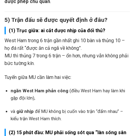
được phép chủ quan
.
5) Trận đấu sẽ được quyết định ở đâu?
(1) Trục giữa: ai cắt được nhịp của đối thủ?
West Ham trong 6 trận gần nhất ghi 10 bàn và thủng 10 –
họ đá rất “được ăn cả ngã về không”.
MU thì thủng 7 trong 6 trận – ổn hơn, nhưng vẫn không phải
bức tường kín.
Tuyến giữa MU cần làm hai việc:
ngăn West Ham phản công
(điều West Ham hay làm khi
gặp đội lớn),
và
giữ nhịp
để MU không bị cuốn vào trận “đấm nhau” –
kiểu trận West Ham thích.
(2) 15 phút đầu: MU phải sống sót qua “làn sóng sân