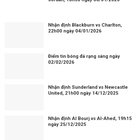
Nhận định Blackburn vs Charlton,
22h00 ngày 04/01/2026
Điểm tin bóng đá rạng sáng ngày
02/02/2026
Nhận định Sunderland vs Newcastle
United, 21h00 ngày 14/12/2025
Nhận định Al Bourj vs Al-Ahed, 19h15
ngày 25/12/2025