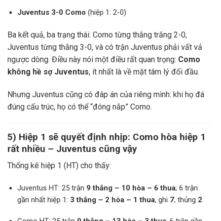
Juventus 3-0 Como
(hiệp 1: 2-0)
Ba kết quả, ba trạng thái: Como từng thắng trắng 2-0,
Juventus từng thắng 3-0, và có trận Juventus phải vất vả
ngược dòng. Điều này nói một điều rất quan trọng:
Como
không hề sợ Juventus
, ít nhất là về mặt tâm lý đối đầu.
Nhưng Juventus cũng có đáp án của riêng mình: khi họ đá
đúng cấu trúc, họ có thể “đóng nắp” Como.
5) Hiệp 1 sẽ quyết định nhịp: Como hòa hiệp 1
rất nhiều – Juventus cũng vậy
Thống kê hiệp 1 (HT) cho thấy:
Juventus HT: 25 trận
9 thắng – 10 hòa – 6 thua
; 6 trận
gần nhất hiệp 1:
3 thắng – 2 hòa – 1 thua
, ghi
7
, thủng
2
.