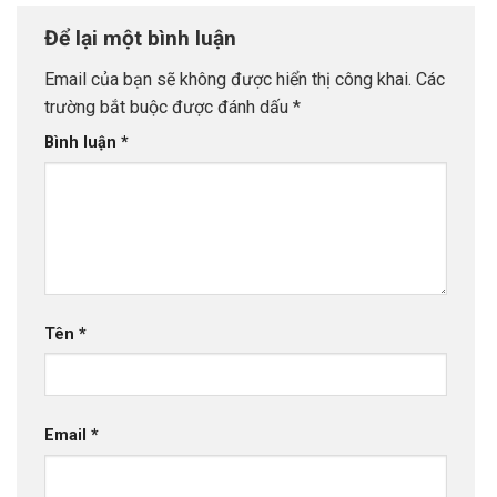
Để lại một bình luận
Email của bạn sẽ không được hiển thị công khai.
Các
trường bắt buộc được đánh dấu
*
Bình luận
*
Tên
*
Email
*