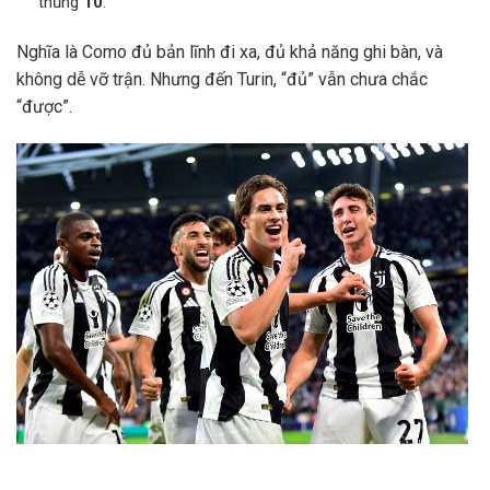
thủng
10
.
Nghĩa là Como đủ bản lĩnh đi xa, đủ khả năng ghi bàn, và
không dễ vỡ trận. Nhưng đến Turin, “đủ” vẫn chưa chắc
“được”.