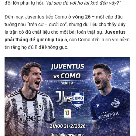
đội lớn phải tự hỏi:
“tại sao đá với họ lại khó đến vậy?”
Đêm nay, Juventus tiếp Como ở
vòng 26
– một cặp đấu
tưởng như “trên cơ – dưới cơ”, nhưng dữ liệu cho thấy đây
là trận có đủ chất liệu cho một bài toán thật sự:
Juventus
phải thắng để giữ nhịp top 5
, còn Como đến Turin với niềm
tin rằng họ đủ lì để không gục.