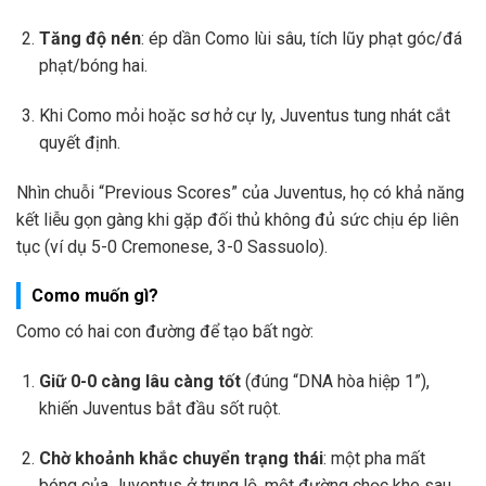
Tăng độ nén
: ép dần Como lùi sâu, tích lũy phạt góc/đá
phạt/bóng hai.
Khi Como mỏi hoặc sơ hở cự ly, Juventus tung nhát cắt
quyết định.
Nhìn chuỗi “Previous Scores” của Juventus, họ có khả năng
kết liễu gọn gàng khi gặp đối thủ không đủ sức chịu ép liên
tục (ví dụ 5-0 Cremonese, 3-0 Sassuolo).
Como muốn gì?
Como có hai con đường để tạo bất ngờ:
Giữ 0-0 càng lâu càng tốt
(đúng “DNA hòa hiệp 1”),
khiến Juventus bắt đầu sốt ruột.
Chờ khoảnh khắc chuyển trạng thái
: một pha mất
bóng của Juventus ở trung lộ, một đường chọc khe sau