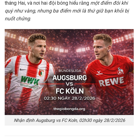
tháng Hai, và nơi hai đội bóng hiểu rằng
một điểm đôi khi
quý như vàng, nhưng ba điểm mới là thứ giữ bạn khỏi bị
nuốt chửng
.
Nhận định Augsburg vs FC Koln, 02h30 ngày 28/2/2026