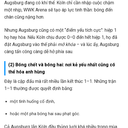
Augsburg đang có khí thế. Köln chỉ cần nhập cuộc chậm
một nhịp, WWK Arena sẽ tạo áp lực tinh thần: bóng đến
chân cũng nặng hơn.
Nhưng Augsburg cũng có một “điểm yếu tích cực”: hiệp 1
họ hay hòa. Nếu Köln chịu được 0–0 đến hết hiệp 1, họ đã
đặt Augsburg vào thế phải
mở khóa
– và lúc ấy, Augsburg
càng tấn công càng dễ hở phía sau.
(2) Bóng chết và bóng hai: nơi kẻ yếu nhất cũng có
thể hóa anh hùng
Đây là cặp đấu mà rất nhiều lần kết thúc 1–1. Những trận
1–1 thường được quyết định bằng:
một tình huống cố định,
hoặc một pha bóng hai sau phạt góc.
Cả Augsburg lẫn Köln đều thủng lưới khá nhiều trong mùa