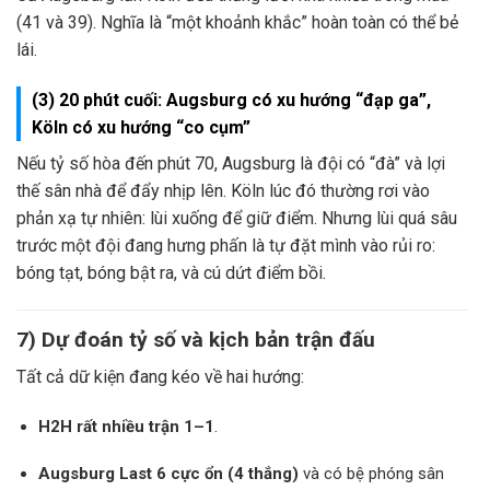
(41 và 39). Nghĩa là “một khoảnh khắc” hoàn toàn có thể bẻ
lái.
(3) 20 phút cuối: Augsburg có xu hướng “đạp ga”,
Köln có xu hướng “co cụm”
Nếu tỷ số hòa đến phút 70, Augsburg là đội có “đà” và lợi
thế sân nhà để đẩy nhịp lên. Köln lúc đó thường rơi vào
phản xạ tự nhiên: lùi xuống để giữ điểm. Nhưng lùi quá sâu
trước một đội đang hưng phấn là tự đặt mình vào rủi ro:
bóng tạt, bóng bật ra, và cú dứt điểm bồi.
7) Dự đoán tỷ số và kịch bản trận đấu
Tất cả dữ kiện đang kéo về hai hướng:
H2H rất nhiều trận 1–1
.
Augsburg Last 6 cực ổn (4 thắng)
và có bệ phóng sân