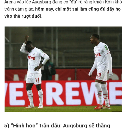
Arena vào lúc Augsburg đang có “đà” rõ ràng khiến Köln khó
tránh cảm giác:
hôm nay, chỉ một sai lầm cũng đủ đẩy họ
vào thế rượt đuổi
.
5) “Hình học” trận đấu: Augsburg sẽ thắng