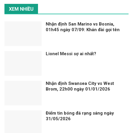
XEM NHIỀU
Nhận định San Marino vs Bosnia,
01h45 ngày 07/09: Khán đài gọi tên
tuổi trẻ
Lionel Messi sợ ai nhất?
Nhận định Swansea City vs West
Brom, 22h00 ngày 01/01/2026
Điểm tin bóng đá rạng sáng ngày
31/05/2026