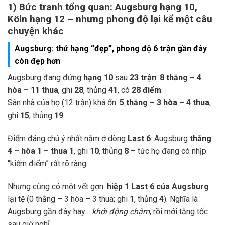
1) Bức tranh tổng quan: Augsburg hạng 10,
Köln hạng 12 – nhưng phong độ lại kể một câu
chuyện khác
Augsburg: thứ hạng “đẹp”, phong độ 6 trận gần đây
còn đẹp hơn
Augsburg đang đứng
hạng 10
sau
23 trận
:
8 thắng – 4
hòa – 11 thua
, ghi
28
, thủng
41
, có
28 điểm
.
Sân nhà của họ (12 trận) khá ổn:
5 thắng – 3 hòa – 4 thua
,
ghi
15
, thủng
19
.
Điểm đáng chú ý nhất nằm ở dòng
Last 6
: Augsburg
thắng
4 – hòa 1 – thua 1
, ghi
10
, thủng
8
– tức họ đang có nhịp
“kiếm điểm” rất rõ ràng.
Nhưng cũng có một vết gợn:
hiệp 1 Last 6 của Augsburg
lại tệ (0 thắng – 3 hòa – 3 thua; ghi
1
, thủng
4
). Nghĩa là
Augsburg gần đây hay…
khởi động chậm
, rồi mới tăng tốc
sau giờ nghỉ.