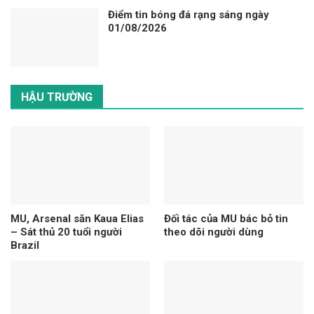
Điểm tin bóng đá rạng sáng ngày
01/08/2026
HẬU TRƯỜNG
MU, Arsenal săn Kaua Elias
Đối tác của MU bác bỏ tin
– Sát thủ 20 tuổi người
theo dõi người dùng
Brazil