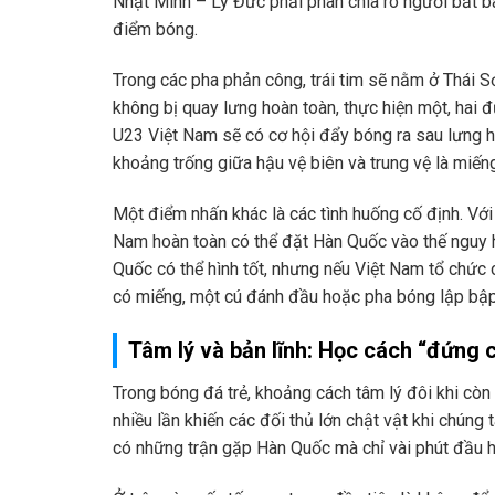
Nhật Minh – Lý Đức phải phân chia rõ người bắt bài
điểm bóng.
Trong các pha phản công, trái tim sẽ nằm ở Thái S
không bị quay lưng hoàn toàn, thực hiện một, hai 
U23 Việt Nam sẽ có cơ hội đẩy bóng ra sau lưng 
khoảng trống giữa hậu vệ biên và trung vệ là miế
Một điểm nhấn khác là các tình huống cố định. Vớ
Nam hoàn toàn có thể đặt Hàn Quốc vào thế nguy 
Quốc có thể hình tốt, nhưng nếu Việt Nam tổ chứ
có miếng, một cú đánh đầu hoặc pha bóng lập bập
Tâm lý và bản lĩnh: Học cách “đứng c
Trong bóng đá trẻ, khoảng cách tâm lý đôi khi cò
nhiều lần khiến các đối thủ lớn chật vật khi chúng 
có những trận gặp Hàn Quốc mà chỉ vài phút đầu h