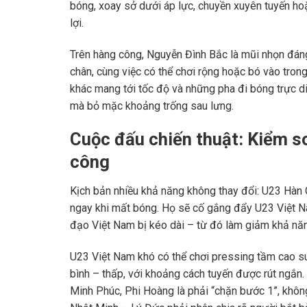
bóng, xoay sở dưới áp lực, chuyền xuyên tuyến ho
lợi.
Trên hàng công, Nguyễn Đình Bắc là mũi nhọn đáng
chân, cùng việc có thể chơi rộng hoặc bó vào tro
khác mang tới tốc độ và những pha đi bóng trực 
mà bỏ mặc khoảng trống sau lưng.
Cuộc đấu chiến thuật: Kiểm so
công
Kịch bản nhiều khả năng không thay đổi: U23 Hàn
ngay khi mất bóng. Họ sẽ cố gắng đẩy U23 Việt Na
đạo Việt Nam bị kéo dài – từ đó làm giảm khả nă
U23 Việt Nam khó có thể chơi pressing tầm cao su
bình – thấp, với khoảng cách tuyến được rút ngắn
Minh Phúc, Phi Hoàng là phải “chặn bước 1”, khôn