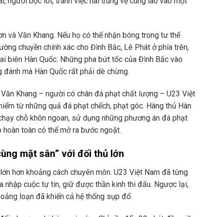
, người bọc lót, tránh việc hai trung vệ cùng lao vào một
ơn và Văn Khang. Nếu họ có thể nhận bóng trong tư thế
đường chuyền chính xác cho Đình Bắc, Lê Phát ở phía trên,
hai biên Hàn Quốc. Những pha bứt tốc của Đình Bắc vào
ng đánh mà Hàn Quốc rất phải dè chừng.
i Văn Khang – người có chân đá phạt chất lượng – U23 Việt
hiểm từ những quả đá phạt chếch, phạt góc. Hàng thủ Hàn
c chạy chỗ khôn ngoan, sử dụng những phương án đá phạt
 hoàn toàn có thể mở ra bước ngoặt.
ùng mặt sân” với đối thủ lớn
n lớn hơn khoảng cách chuyên môn. U23 Việt Nam đã từng
ta nhập cuộc tự tin, giữ được thần kinh thi đấu. Ngược lại,
oảng loạn đã khiến cả hệ thống sụp đổ.