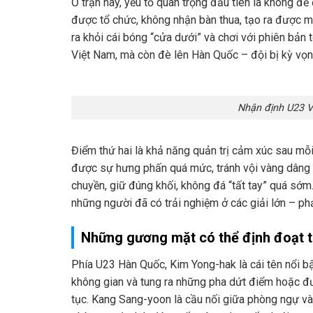
Ở trận này, yếu tố quan trọng đầu tiên là không 
được tổ chức, không nhận bàn thua, tạo ra được 
ra khỏi cái bóng “cửa dưới” và chơi với phiên bản 
Việt Nam, mà còn đè lên Hàn Quốc – đội bị kỳ vọng
Nhận định U23 
Điểm thứ hai là khả năng quản trị cảm xúc sau mỗ
được sự hưng phấn quá mức, tránh vội vàng dâng đ
chuyền, giữ đúng khối, không đá “tất tay” quá sớ
những người đã có trải nghiệm ở các giải lớn – phả
Những gương mặt có thể định đoạt 
Phía U23 Hàn Quốc, Kim Yong-hak là cái tên nổi bậ
không gian và tung ra những pha dứt điểm hoặc đư
tục. Kang Sang-yoon là cầu nối giữa phòng ngự v