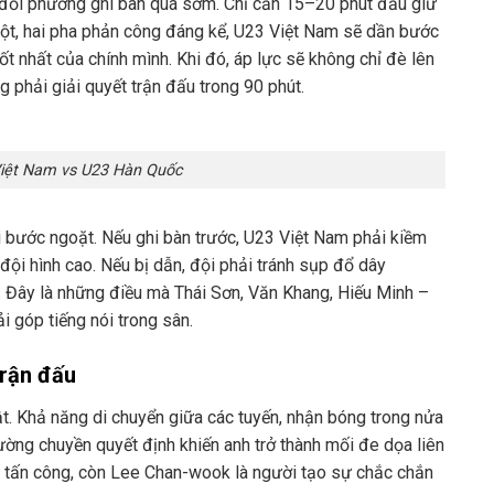
để đối phương ghi bàn quá sớm. Chỉ cần 15–20 phút đầu giữ
một, hai pha phản công đáng kể, U23 Việt Nam sẽ dần bước
tốt nhất của chính mình. Khi đó, áp lực sẽ không chỉ đè lên
 phải giải quyết trận đấu trong 90 phút.
Việt Nam vs U23 Hàn Quốc
i bước ngoặt. Nếu ghi bàn trước, U23 Việt Nam phải kiềm
ội hình cao. Nếu bị dẫn, đội phải tránh sụp đổ dây
m. Đây là những điều mà Thái Sơn, Văn Khang, Hiếu Minh –
i góp tiếng nói trong sân.
trận đấu
t. Khả năng di chuyển giữa các tuyến, nhận bóng trong nửa
ờng chuyền quyết định khiến anh trở thành mối đe dọa liên
à tấn công, còn Lee Chan-wook là người tạo sự chắc chắn