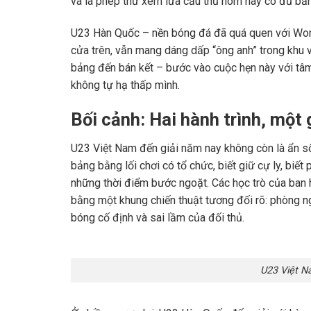
và là phép thử xem lứa cầu thủ hôm nay có đủ bả
U23 Hàn Quốc – nền bóng đá đã quá quen với Wor
cửa trên, vẫn mang dáng dấp “ông anh” trong khu 
bảng đến bán kết – bước vào cuộc hẹn này với tâm 
không tự hạ thấp mình.
Bối cảnh: Hai hành trình, mộ
U23 Việt Nam đến giải năm nay không còn là ẩn số
bảng bằng lối chơi có tổ chức, biết giữ cự ly, biết
những thời điểm bước ngoặt. Các học trò của ban 
bằng một khung chiến thuật tương đối rõ: phòng ng
bóng cố định và sai lầm của đối thủ.
U23 Việt N