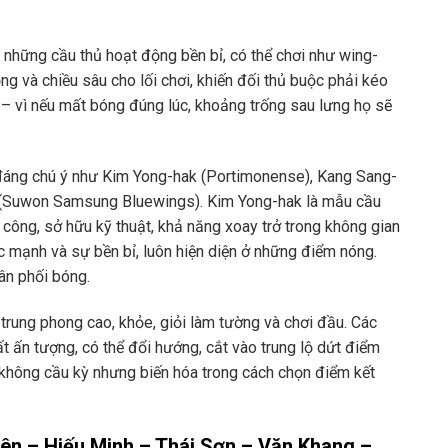
những cầu thủ hoạt động bền bỉ, có thể chơi như wing-
ộng và chiều sâu cho lối chơi, khiến đối thủ buộc phải kéo
o – vì nếu mất bóng đúng lúc, khoảng trống sau lưng họ sẽ
n đáng chú ý như Kim Yong-hak (Portimonense), Kang Sang-
 (Suwon Samsung Bluewings). Kim Yong-hak là mẫu cầu
ệ công, sở hữu kỹ thuật, khả năng xoay trở trong không gian
 mạnh và sự bền bỉ, luôn hiện diện ở những điểm nóng.
hân phối bóng.
trung phong cao, khỏe, giỏi làm tường và chơi đầu. Các
t ấn tượng, có thể đổi hướng, cắt vào trung lộ dứt điểm
ọ không cầu kỳ nhưng biến hóa trong cách chọn điểm kết
ên – Hiếu Minh – Thái Sơn – Văn Khang –