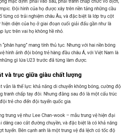
ọng mặc định: phải vào sâu, phải tranh chấp chức vô địch,
mpic. Đội hình của họ được xây trên nền tảng những cầu
từng có trải nghiệm châu Âu, và đặc biệt là lớp trụ cột
 hiện diện của họ ở giai đoạn cuối giải đấu gần như là
áp lực trên vai họ không hề nhỏ.
trận “phân hạng” mang tính thủ tục. Nhưng với hai nền bóng
vệ hình ảnh đội bóng trẻ hàng đầu châu Á, với Việt Nam là
 những gì lứa U23 trước đã từng làm được.
t và trục giữa giàu chất lượng
 vẫn là thể lực: khả năng di chuyển không bóng, cường độ
ng tranh chấp tay đôi. Nhưng đằng sau đó là một cấu trúc
đội trẻ cho đến đội tuyển quốc gia.
g trung vệ như Lee Chan-wook – mẫu trung vệ hiện đại
ại dâng cao cắt đường chuyền, và đặc biệt là có khả năng
tuyến. Bên cạnh anh là một trung vệ đá lệch có tốc độ