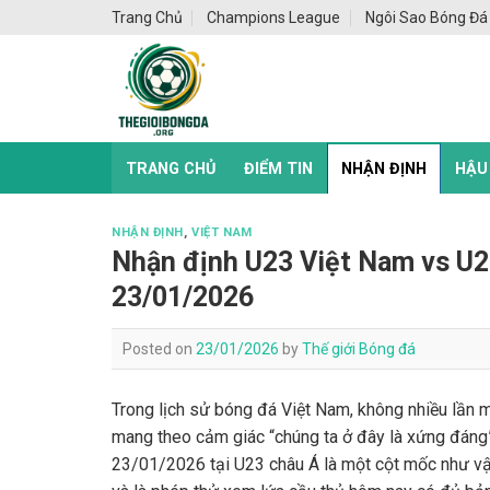
Skip
Trang Chủ
Champions League
Ngôi Sao Bóng Đá
to
content
TRANG CHỦ
ĐIỂM TIN
NHẬN ĐỊNH
HẬU
NHẬN ĐỊNH
,
VIỆT NAM
Nhận định U23 Việt Nam vs U2
23/01/2026
Posted on
23/01/2026
by
Thế giới Bóng đá
Trong lịch sử bóng đá Việt Nam, không nhiều lần 
mang theo cảm giác “chúng ta ở đây là xứng đáng
23/01/2026 tại U23 châu Á là một cột mốc như vậ