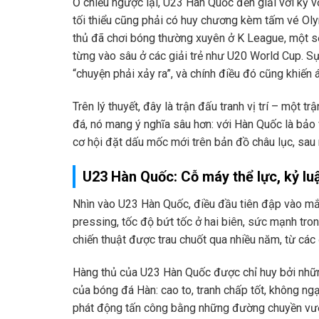
Ở chiều ngược lại, U23 Hàn Quốc đến giải với kỳ v
tối thiểu cũng phải có huy chương kèm tấm vé Oly
thủ đã chơi bóng thường xuyên ở K League, một số 
từng vào sâu ở các giải trẻ như U20 World Cup. Sự
“chuyện phải xảy ra”, và chính điều đó cũng khiến 
Trên lý thuyết, đây là trận đấu tranh vị trí – một 
đá, nó mang ý nghĩa sâu hơn: với Hàn Quốc là bảo 
cơ hội đặt dấu mốc mới trên bản đồ châu lục, sau
U23 Hàn Quốc: Cỗ máy thể lực, kỷ luậ
Nhìn vào U23 Hàn Quốc, điều đầu tiên đập vào mắt
pressing, tốc độ bứt tốc ở hai biên, sức mạnh tro
chiến thuật được trau chuốt qua nhiều năm, từ các 
Hàng thủ của U23 Hàn Quốc được chỉ huy bởi nhữn
của bóng đá Hàn: cao to, tranh chấp tốt, không ng
phát động tấn công bằng những đường chuyền vượt 