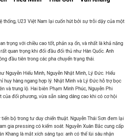
thống, U23 Việt Nam lại cuốn hút bởi sự trỗi dậy của một
an trọng với chiều cao tốt, phản xạ ổn, và nhất là khả năng
 rất quan trọng khi đối đầu đối thủ như Hàn Quốc. Anh
óng đầu tiên trong các pha chuyển trạng thái.
như Nguyễn Hiếu Minh, Nguyễn Nhật Minh, Lý Đức. Hiếu
 chỉ huy hàng ngang hợp lý. Nhật Minh và Lý Đức hỗ trợ bọc
iên và trung lộ. Hai biên Phạm Minh Phúc, Nguyễn Phi
ạt của đối phương, vừa sẵn sàng dâng cao khi có cơ hội
 tiến bộ trong tư duy chiến thuật. Nguyễn Thái Sơn đem lại
tham gia pressing có kiểm soát. Nguyễn Xuân Bắc cung cấp
ăn Khang là mắt xích sáng tạo: anh có thể lùi sâu nhận