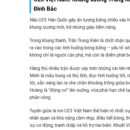
Đình Bắc
Nếu U23 Hàn Quốc gây ấn tượng bằng chiều sâu hệ 
khung xương mới, trẻ nhưng giàu tiềm năng.
Trong khung thành, Trần Trung Kiên là chốt chặn qu
ra vào trong các tình huống bóng bổng – yếu tố sẽ
không chỉ là người cản phá, mà còn là điểm phát b
Hàng thủ nhiều trận được xây trên những cái tên 
Minh là mẫu trung vệ thủ lĩnh, đọc tình huống tốt,
lót, sẵn sàng lao ra che chắn khoảng trống giữa b
Hoàng là “động cơ” lên xuống, vừa phải hạn chế t
phản công.
Tuyến giữa là nơi U23 Việt Nam thể hiện rõ nhất sự
nhãn quan và khả năng cầm nhịp, điều tiết bóng, 
sự cơ động, tranh chấp và hỗ trợ hai biên. Khuất V