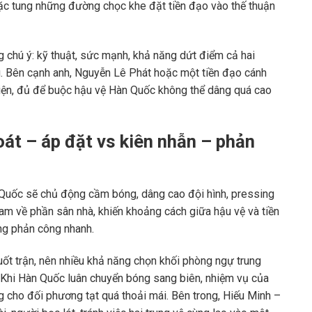
ặc tung những đường chọc khe đặt tiền đạo vào thế thuận
 chú ý: kỹ thuật, sức mạnh, khả năng dứt điểm cả hai
ng. Bên cạnh anh, Nguyễn Lê Phát hoặc một tiền đạo cánh
diện, đủ để buộc hậu vệ Hàn Quốc không thể dâng quá cao
át – áp đặt vs kiên nhẫn – phản
 Quốc sẽ chủ động cầm bóng, dâng cao đội hình, pressing
m về phần sân nhà, khiến khoảng cách giữa hậu vệ và tiền
ng phản công nhanh.
ốt trận, nên nhiều khả năng chọn khối phòng ngự trung
. Khi Hàn Quốc luân chuyển bóng sang biên, nhiệm vụ của
g cho đối phương tạt quá thoải mái. Bên trong, Hiếu Minh –