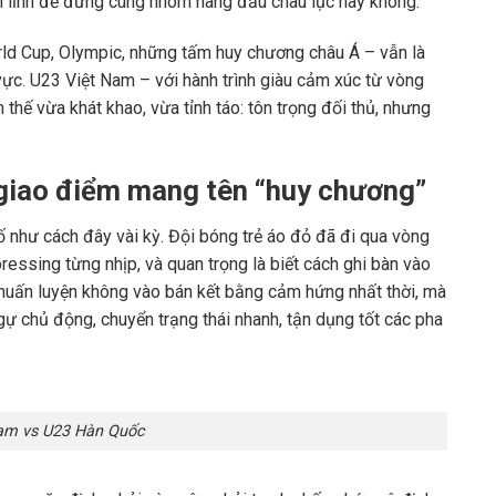
n lĩnh để đứng cùng nhóm hàng đầu châu lục hay không.
ld Cup, Olympic, những tấm huy chương châu Á – vẫn là
vực. U23 Việt Nam – với hành trình giàu cảm xúc từ vòng
thế vừa khát khao, vừa tỉnh táo: tôn trọng đối thủ, nhưng
t giao điểm mang tên “huy chương”
 như cách đây vài kỳ. Đội bóng trẻ áo đỏ đã đi qua vòng
 pressing từng nhịp, và quan trọng là biết cách ghi bàn vào
huấn luyện không vào bán kết bằng cảm hứng nhất thời, mà
ự chủ động, chuyển trạng thái nhanh, tận dụng tốt các pha
am vs U23 Hàn Quốc