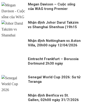
Megan Davison – Cuộc sống
của WAG trong Premier
League
Nhận định Johor Darul Takzim
vs Shanghai Shenhua (19h15
05/11)
Nhận định Nottingham vs Aston
Villa, 20h00 ngày 12/04/2026
Eintracht Frankfurt – Borussia
Dortmund 2h30 ngày
10/1/2026: đêm lạnh ở
Deutsche Bank Park và câu hỏi
về “bản lĩnh đường dài”
Senegal World Cup 2026: Sư tử
Teranga
Nhận định Benfica vs St.
Gallen, 02h00 ngày 31/7/2026