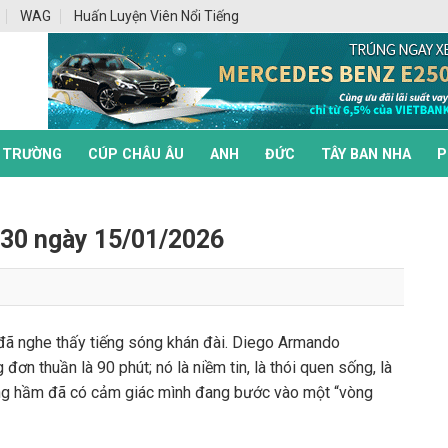
WAG
Huấn Luyện Viên Nổi Tiếng
 TRƯỜNG
CÚP CHÂU ÂU
ANH
ĐỨC
TÂY BAN NHA
P
h30 ngày 15/01/2026
 đã nghe thấy tiếng sóng khán đài. Diego Armando
ơn thuần là 90 phút; nó là niềm tin, là thói quen sống, là
ờng hầm đã có cảm giác mình đang bước vào một “vòng