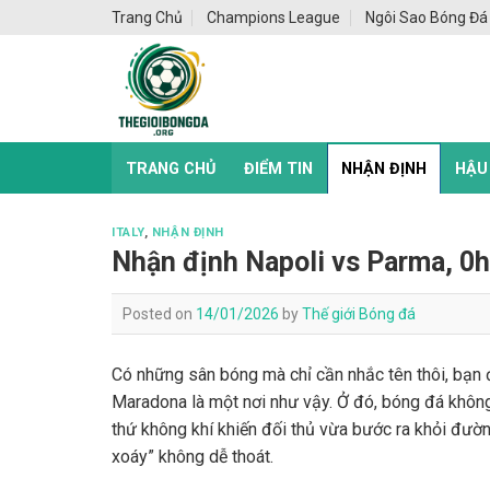
Skip
Trang Chủ
Champions League
Ngôi Sao Bóng Đá
to
content
TRANG CHỦ
ĐIỂM TIN
NHẬN ĐỊNH
HẬU
ITALY
,
NHẬN ĐỊNH
Nhận định Napoli vs Parma, 0
Posted on
14/01/2026
by
Thế giới Bóng đá
Có những sân bóng mà chỉ cần nhắc tên thôi, bạn
Maradona là một nơi như vậy. Ở đó, bóng đá không đ
thứ không khí khiến đối thủ vừa bước ra khỏi đư
xoáy” không dễ thoát.