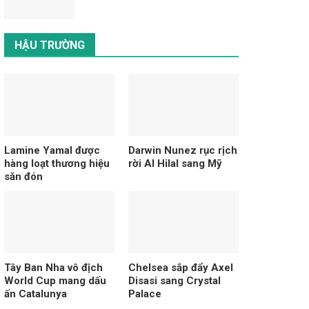
HẬU TRƯỜNG
Lamine Yamal được
Darwin Nunez rục rịch
hàng loạt thương hiệu
rời Al Hilal sang Mỹ
săn đón
Tây Ban Nha vô địch
Chelsea sắp đẩy Axel
World Cup mang dấu
Disasi sang Crystal
ấn Catalunya
Palace