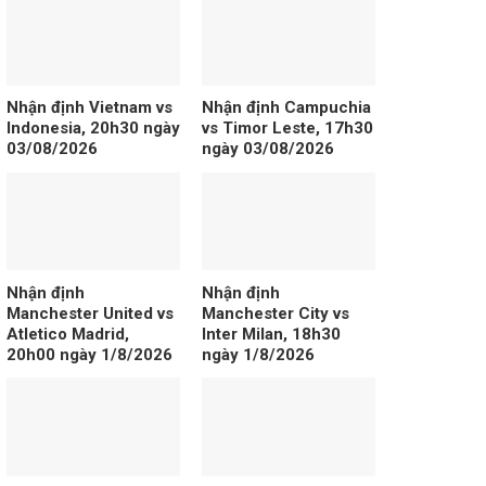
Nhận định Vietnam vs
Nhận định Campuchia
Indonesia, 20h30 ngày
vs Timor Leste, 17h30
03/08/2026
ngày 03/08/2026
Nhận định
Nhận định
Manchester United vs
Manchester City vs
Atletico Madrid,
Inter Milan, 18h30
20h00 ngày 1/8/2026
ngày 1/8/2026