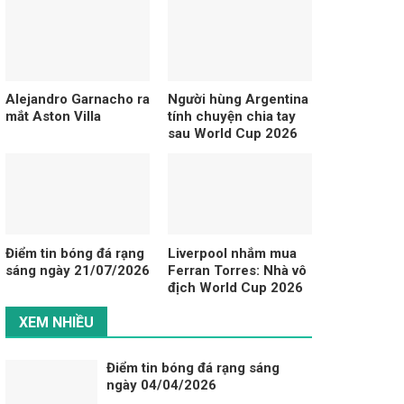
Alejandro Garnacho ra
Người hùng Argentina
mắt Aston Villa
tính chuyện chia tay
sau World Cup 2026
Điểm tin bóng đá rạng
Liverpool nhắm mua
sáng ngày 21/07/2026
Ferran Torres: Nhà vô
địch World Cup 2026
XEM NHIỀU
Điểm tin bóng đá rạng sáng
ngày 04/04/2026