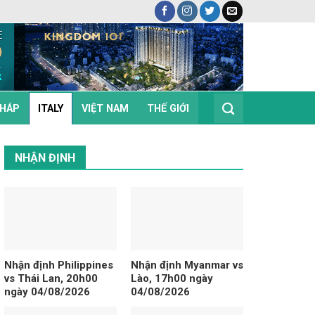
HÁP
ITALY
VIỆT NAM
THẾ GIỚI
NHẬN ĐỊNH
Nhận định Philippines
Nhận định Myanmar vs
vs Thái Lan, 20h00
Lào, 17h00 ngày
ngày 04/08/2026
04/08/2026