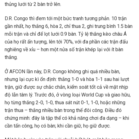
thủng lưới từ 2 bàn trở lên.
D.R. Congo thì đem tới một bức tranh tương phản. 10 trận
gần nhất, họ thắng 6, hòa 2, chỉ thua 2, ghi trung bình 1.5 bàn
mỗi trận và chỉ để lọt lưới 0.9 bàn. Tỷ lệ thắng kèo châu Á
của họ rất ấn tượng, lên tới 70%, với đa phần các trận đấu
nghiêng về xỉu – hơn một nửa số trận khép lại với ít bàn
thắng.
Ở AFCON lần này, D.R. Congo không ghi quá nhiều bàn,
nhưng lại cực kì ổn định: thắng 1-0 và hòa 1-1 sau hai lượt
trận, giữ được sự chắc chắn, kiểm soát tốt cả về mặt nhịp
độ lẫn tâm lý. Trước đó, ở vòng loại World Cup và giao hữu,
họ từng thắng 2-0, 1-0, thua sát nút 0-1, 1-0, hoặc những
trận thua – thắng nhiều bàn trong thế đôi công. Điều đó
chứng minh: đây là tập thể có khả năng chơi đa dạng – khi
cần tấn công, họ có bàn; khi cần giữ, họ giữ được.