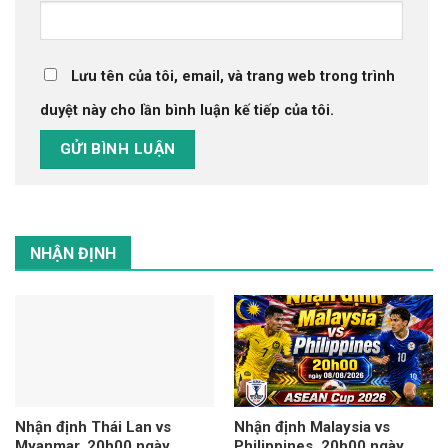
Lưu tên của tôi, email, và trang web trong trình
duyệt này cho lần bình luận kế tiếp của tôi.
NHẬN ĐỊNH
Nhận định Thái Lan vs
Nhận định Malaysia vs
Myanmar, 20h00 ngày
Philippines, 20h00 ngày