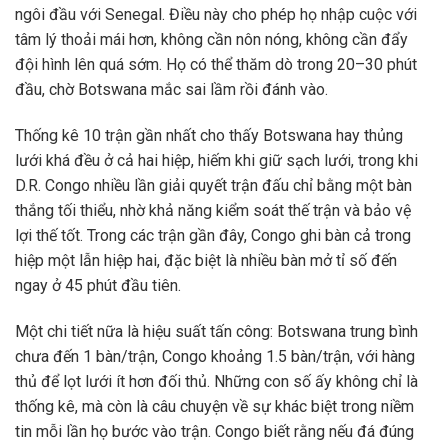
ngôi đầu với Senegal. Điều này cho phép họ nhập cuộc với
tâm lý thoải mái hơn, không cần nôn nóng, không cần đẩy
đội hình lên quá sớm. Họ có thể thăm dò trong 20–30 phút
đầu, chờ Botswana mắc sai lầm rồi đánh vào.
Thống kê 10 trận gần nhất cho thấy Botswana hay thủng
lưới khá đều ở cả hai hiệp, hiếm khi giữ sạch lưới, trong khi
D.R. Congo nhiều lần giải quyết trận đấu chỉ bằng một bàn
thắng tối thiểu, nhờ khả năng kiểm soát thế trận và bảo vệ
lợi thế tốt. Trong các trận gần đây, Congo ghi bàn cả trong
hiệp một lẫn hiệp hai, đặc biệt là nhiều bàn mở tỉ số đến
ngay ở 45 phút đầu tiên.
Một chi tiết nữa là hiệu suất tấn công: Botswana trung bình
chưa đến 1 bàn/trận, Congo khoảng 1.5 bàn/trận, với hàng
thủ để lọt lưới ít hơn đối thủ. Những con số ấy không chỉ là
thống kê, mà còn là câu chuyện về sự khác biệt trong niềm
tin mỗi lần họ bước vào trận. Congo biết rằng nếu đá đúng