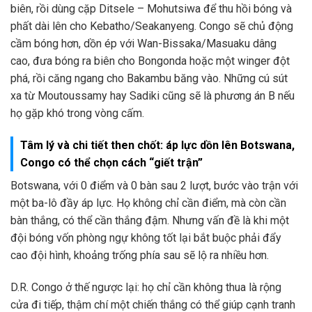
biên, rồi dùng cặp Ditsele – Mohutsiwa để thu hồi bóng và
phất dài lên cho Kebatho/Seakanyeng. Congo sẽ chủ động
cầm bóng hơn, dồn ép với Wan-Bissaka/Masuaku dâng
cao, đưa bóng ra biên cho Bongonda hoặc một winger đột
phá, rồi căng ngang cho Bakambu băng vào. Những cú sút
xa từ Moutoussamy hay Sadiki cũng sẽ là phương án B nếu
họ gặp khó trong vòng cấm.
Tâm lý và chi tiết then chốt: áp lực dồn lên Botswana,
Congo có thể chọn cách “giết trận”
Botswana, với 0 điểm và 0 bàn sau 2 lượt, bước vào trận với
một ba-lô đầy áp lực. Họ không chỉ cần điểm, mà còn cần
bàn thắng, có thể cần thắng đậm. Nhưng vấn đề là khi một
đội bóng vốn phòng ngự không tốt lại bắt buộc phải đẩy
cao đội hình, khoảng trống phía sau sẽ lộ ra nhiều hơn.
D.R. Congo ở thế ngược lại: họ chỉ cần không thua là rộng
cửa đi tiếp, thậm chí một chiến thắng có thể giúp cạnh tranh