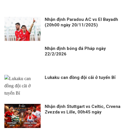
Nhận định Paradou AC vs El Bayadh
(20h00 ngày 20/11/2025)
Nhận định bóng đá Pháp ngày
22/2/2026
Lukaku can đồng đội cãi ở tuyển Bỉ
Nhận định Stuttgart vs Celtic, Crvena
Zvezda vs Lille, 00h45 ngày
27/2/2026