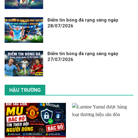
Điểm tin bóng đá rạng sáng ngày
28/07/2026
Điểm tin bóng đá rạng sáng ngày
27/07/2026
HẬU TRƯỜNG