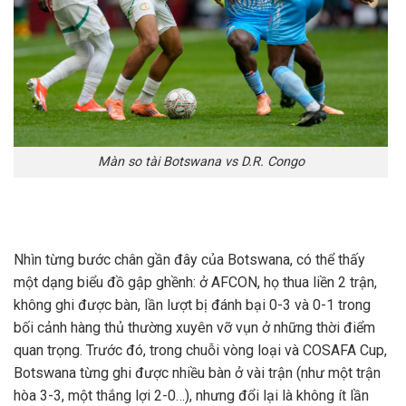
Màn so tài Botswana vs D.R. Congo
Nhìn từng bước chân gần đây của Botswana, có thể thấy
một dạng biểu đồ gập ghềnh: ở AFCON, họ thua liền 2 trận,
không ghi được bàn, lần lượt bị đánh bại 0-3 và 0-1 trong
bối cảnh hàng thủ thường xuyên vỡ vụn ở những thời điểm
quan trọng. Trước đó, trong chuỗi vòng loại và COSAFA Cup,
Botswana từng ghi được nhiều bàn ở vài trận (như một trận
hòa 3-3, một thắng lợi 2-0…), nhưng đổi lại là không ít lần