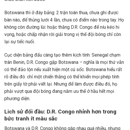
Botswana thì ở đáy bảng: 2 trận toàn thua, chưa ghi được
bàn nào, để thủng lưới 4 lần, chưa có điểm nào trong tay. Họ
không còn đường lùi: hoặc thắng D.R. Congo để níu kéo hi
vọng, hoặc chấp nhận rời giải trong vị thế đội bóng chỉ còn
lại sự tiếc nuối.
Cục diện bảng đấu càng tạo thêm kịch tính: Senegal chạm
trán Benin, D.R. Congo gặp Botswana – nghĩa là mọi thứ vẫn
có thể đảo lộn nếu xuất hiện một cú sốc. Botswana hiểu rất
rõ điều đó: chỉ một chiến thắng có thể khiến mọi phép tính
trên giấy tờ phải viết lại. Nhưng để làm được điều đó, họ
phải vượt qua đội bóng đang nắm ưu thế ở hầu hết mọi
phương diện.
Lich sử đối đầu: D.R. Congo nhỉnh hơn trong
bức tranh ít màu sắc
Botswana và D.R. Congo không gặp nhau quá nhiều, nhưng