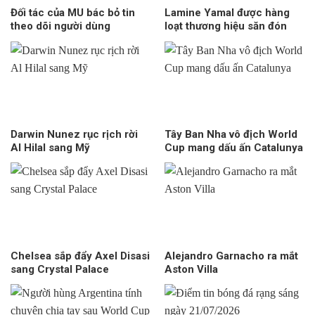
Đối tác của MU bác bỏ tin
Lamine Yamal được hàng
theo dõi người dùng
loạt thương hiệu săn đón
Darwin Nunez rục rịch rời
Tây Ban Nha vô địch World
Al Hilal sang Mỹ
Cup mang dấu ấn Catalunya
Chelsea sắp đẩy Axel Disasi
Alejandro Garnacho ra mắt
sang Crystal Palace
Aston Villa