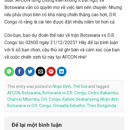
suất. AFCON từng chứng kiến không ít bất ngờ, và
Botswana vẫn có quyền mơ về việc làm nên chuyện. Nhưng
nếu phải chọn bên có khả năng chiến thắng cao hơn, D.R.
Congo rõ ràng là cái tên được đặt nhiều niềm tin hơn cả.
Còn bạn, bạn dự đoán thế nào về trận Botswana vs D.R.
Congo lúc 02h00 ngày 31/12/2025? Hãy để lại bình luận
với tỉ số bạn chọn, cầu thủ sẽ ghi bàn và cảm xúc của bạn
về cuộc chiến sinh tử này tại AFCON nhé!
This entry was posted in
Nhận Định
,
Thế Giới
and tagged
AFCON
,
Botswana
,
Botswana vs D.R. Congo
,
Cedric Bakambu
,
Chancel Mbemba
,
D.R. Congo
,
Kabelo Seakanyeng
,
Nhận định
Botswana vs D.R. Congo
,
Omaatla Kebatho
,
Theo Bongonda
.
Để lại một bình luận