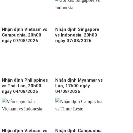
Nhận định Vietnam vs
Nhận định Singapore
Campuchia, 20h00
vs Indonesia, 20h00
ngày 07/08/2026
ngày 07/08/2026
Nhận định Philippines
Nhận định Myanmar vs
vs Thái Lan, 20h00
Lào, 17h00 ngày
ngày 04/08/2026
04/08/2026
Nhận định Vietnam vs
Nhận định Campuchia