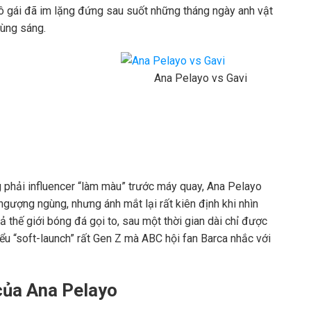
ô gái đã im lặng đứng sau suốt những tháng ngày anh vật
vùng sáng.
Ana Pelayo vs Gavi
 phải influencer “làm màu” trước máy quay, Ana Pelayo
 ngượng ngùng, nhưng ánh mắt lại rất kiên định khi nhìn
ả thế giới bóng đá gọi to, sau một thời gian dài chỉ được
iểu “soft-launch” rất Gen Z mà ABC hội fan Barca nhắc với
 của Ana Pelayo