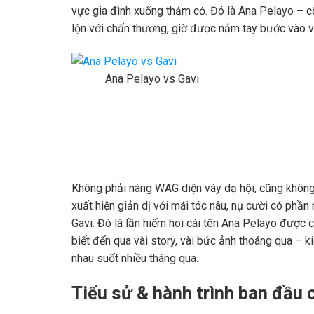
vực gia đình xuống thảm cỏ. Đó là Ana Pelayo – c
lộn với chấn thương, giờ được nắm tay bước vào 
Ana Pelayo vs Gavi
Không phải nàng WAG diện váy dạ hội, cũng không
xuất hiện giản dị với mái tóc nâu, nụ cười có phần
Gavi. Đó là lần hiếm hoi cái tên Ana Pelayo được c
biết đến qua vài story, vài bức ảnh thoáng qua – k
nhau suốt nhiều tháng qua.
Tiểu sử & hành trình ban đầu