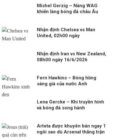
Mishel Gerzig – Nàng WAG
khiến làng bóng đá châu Âu
chao đảo
Nhận định Chelsea vs Man
United, 02h00 ngày
19/04/2026
Nhận định Iran vs New Zealand,
08h00 ngày 16/6/2026
Fern Hawkins – Bóng hồng
sáng giá của nước Anh
Lena Gercke – Khi truyền hình
và bóng đá song hành
Arteta được khuyên bán ngay 1
ngôi sao dù Arsenal thắng trận