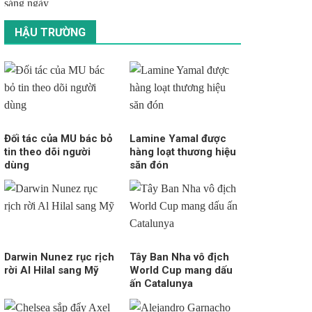
HẬU TRƯỜNG
Đối tác của MU bác bỏ
Lamine Yamal được
tin theo dõi người
hàng loạt thương hiệu
dùng
săn đón
Darwin Nunez rục rịch
Tây Ban Nha vô địch
rời Al Hilal sang Mỹ
World Cup mang dấu
ấn Catalunya