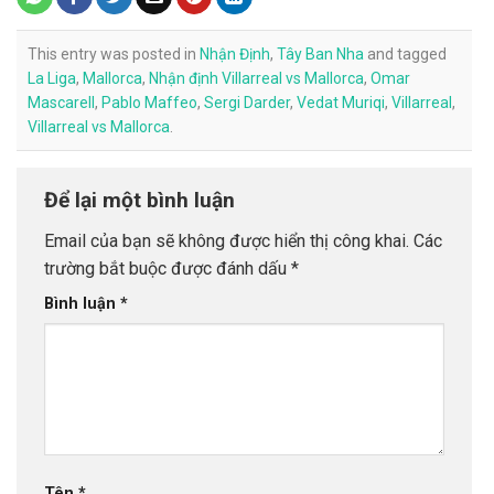
This entry was posted in
Nhận Định
,
Tây Ban Nha
and tagged
La Liga
,
Mallorca
,
Nhận định Villarreal vs Mallorca
,
Omar
Mascarell
,
Pablo Maffeo
,
Sergi Darder
,
Vedat Muriqi
,
Villarreal
,
Villarreal vs Mallorca
.
Để lại một bình luận
Email của bạn sẽ không được hiển thị công khai.
Các
trường bắt buộc được đánh dấu
*
Bình luận
*
Tên
*