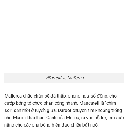
Villarreal vs Mallorca
Mallorca chắc chắn sẽ đá thấp, phòng ngự số đông, chờ
cướp bóng tổ chức phản công nhanh. Mascarell là “chim
sói” săn mồi ở tuyến giữa; Darder chuyên tìm khoảng trống
cho Muriqi khai thác. Cánh của Mojica, ra vào hỗ trợ, tạo sức
nặng cho các pha bóng biên đảo chiều bất ngờ.