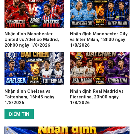
Nhận định Manchester
Nhận định Manchester City
United vs Atletico Madrid,
vs Inter Milan, 18h30 ngày
20h00 ngày 1/8/2026
1/8/2026
Nhận định Chelsea vs
Nhận định Real Madrid vs
Tottenham, 16h45 ngày
Fiorentina, 23h00 ngày
1/8/2026
1/8/2026
ĐIỂM TIN