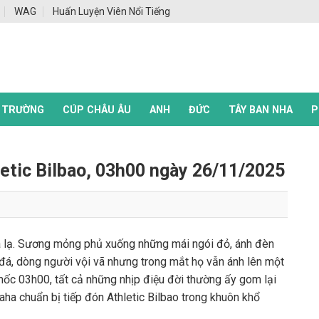
WAG
Huấn Luyện Viên Nổi Tiếng
 TRƯỜNG
CÚP CHÂU ÂU
ANH
ĐỨC
TÂY BAN NHA
P
letic Bilbao, 03h00 ngày 26/11/2025
à lạ. Sương mỏng phủ xuống những mái ngói đỏ, ánh đèn
 đá, dòng người vội vã nhưng trong mắt họ vẫn ánh lên một
mốc 03h00, tất cả những nhịp điệu đời thường ấy gom lại
ha chuẩn bị tiếp đón Athletic Bilbao trong khuôn khổ