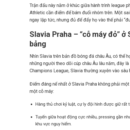
Trận đấu này nằm ở khúc giữa hành trình league ph
Athletic cần điểm để bám đuổi nhóm trên. Một sai 
ngay lập tức, nhưng đủ để đẩy họ vào thế phải “đuổ
Slavia Praha – “cỗ máy đỏ” ở 
bảng
Nhìn Slavia trên bản đồ bóng đá châu Âu, có thể h
những người theo dõi cúp châu Âu lâu năm, đây l
Champions League, Slavia thường xuyên vào sâu h
Điểm đáng nể nhất ở Slavia Praha không phải một 
một cỗ máy:
Hàng thủ chơi kỷ luật, cự ly đội hình được giữ rất t
Tuyến giữa hoạt động cực nhiều, pressing gần nh
khu vực nguy hiểm.