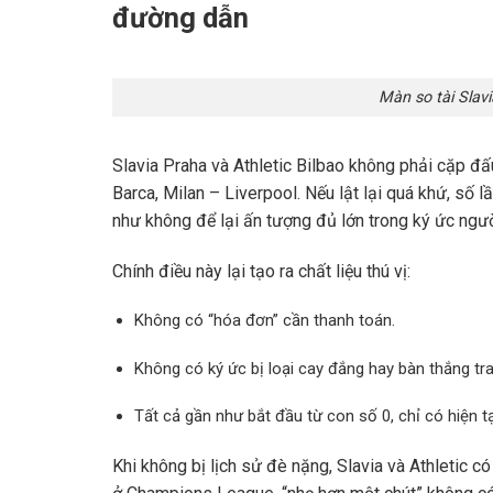
đường dẫn
Màn so tài Slavi
Slavia Praha và Athletic Bilbao không phải cặp đ
Barca, Milan – Liverpool. Nếu lật lại quá khứ, số l
như không để lại ấn tượng đủ lớn trong ký ức ngư
Chính điều này lại tạo ra chất liệu thú vị:
Không có “hóa đơn” cần thanh toán.
Không có ký ức bị loại cay đắng hay bàn thắng tra
Tất cả gần như bắt đầu từ con số 0, chỉ có hiện tạ
Khi không bị lịch sử đè nặng, Slavia và Athletic c