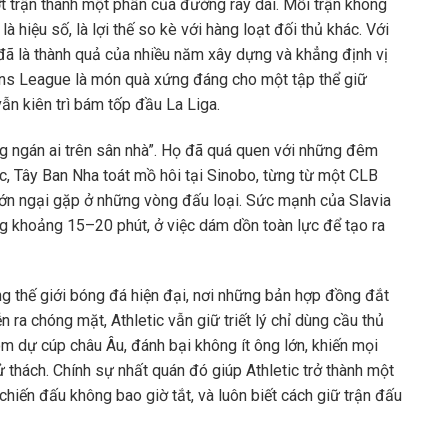
 trận thành một phần của đường ray dài. Mỗi trận không
à hiệu số, là lợi thế so kè với hàng loạt đối thủ khác. Với
đã là thành quả của nhiều năm xây dựng và khẳng định vị
ons League là món quà xứng đáng cho một tập thể giữ
ẫn kiên trì bám tốp đầu La Liga.
ng ngán ai trên sân nhà”. Họ đã quá quen với những đêm
ức, Tây Ban Nha toát mồ hôi tại Sinobo, từng từ một CLB
g lớn ngại gặp ở những vòng đấu loại. Sức mạnh của Slavia
g khoảng 15–20 phút, ở việc dám dồn toàn lực để tạo ra
ng thế giới bóng đá hiện đại, nơi những bản hợp đồng đắt
 ra chóng mặt, Athletic vẫn giữ triết lý chỉ dùng cầu thủ
m dự cúp châu Âu, đánh bại không ít ông lớn, khiến mọi
thách. Chính sự nhất quán đó giúp Athletic trở thành một
ần chiến đấu không bao giờ tắt, và luôn biết cách giữ trận đấu