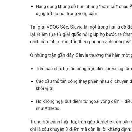
Hàng công không sở hữu những “bom tấn” châu Âu
dụng tốt cơ hội trong vòng cấm.
Tại giải VĐQG Séc, Slavia là một trong hai lá cờ đ
lại. Điểm tựa từ giải quốc nội giúp họ bước ra Cham
cách cầm nhịp trận đấu theo phong cách riêng, và
Ở những trận gần đây, Slavia thường thể hiện một 
Trên sân nhà, họ tấn công trực diện, pressing tầm
Các cầu thủ tấn công thay phiên nhau di chuyển dạ
khỏi vị trí.
Họ không ngại dứt điểm từ ngoài vòng cấm – điều
như Athletic.
Trong bối cảnh hiện tại, trận gặp Athletic trên sân
chỉ là câu chuyện 3 điểm mà còn là lời khẳng địn