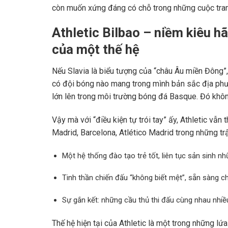
còn muốn xứng đáng có chỗ trong những cuộc tranh
Athletic Bilbao – niềm kiêu 
của một thế hệ
Nếu Slavia là biểu tượng của “châu Âu miền Đông”, 
có đội bóng nào mang trong mình bản sắc địa phươ
lớn lên trong môi trường bóng đá Basque. Đó không c
Vậy mà với “điều kiện tự trói tay” ấy, Athletic vẫ
Madrid, Barcelona, Atlético Madrid trong những tr
Một hệ thống đào tạo trẻ tốt, liên tục sản sinh n
Tinh thần chiến đấu “không biết mệt”, sẵn sàng ch
Sự gắn kết: những cầu thủ thi đấu cùng nhau nhiề
Thế hệ hiện tại của Athletic là một trong những lứa